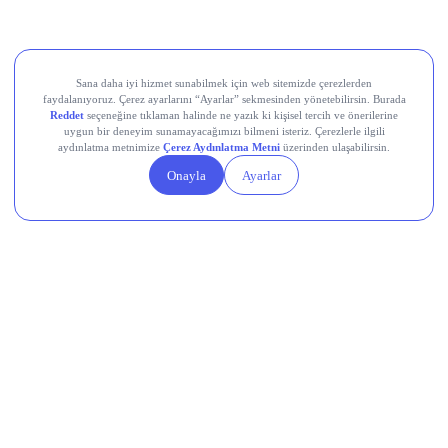
Devr-i Alem: Dünyada Neler Oluyor?