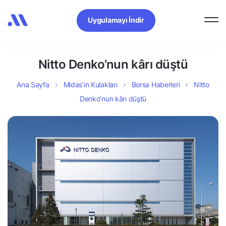
Uygulamayı İndir
Nitto Denko’nun kârı düştü
Ana Sayfa
Midas’ın Kulakları
Borsa Haberleri
Nitto
Denko’nun kârı düştü