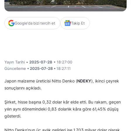
Google'da bizi tercih et
Takip Et
Yayın Tarihi •
2025-07-28
• 18:27:00
Güncelleme
• 2025-07-28 •
18:27:11
Japon malzeme üreticisi Nitto Denko (
NDEKY
), ikinci çeyrek
sonuçlarını açıkladı.
Şirket, hisse başına 0,32 dolar kâr elde etti. Bu rakam, geçen
yılın aynı dönemindeki 0,83 dolarlık kâra göre 61,45% düşüş
gösterdi.
Nitto Denko’nun üç aylık gelirleri ise 1,703 milyar dolar olarak