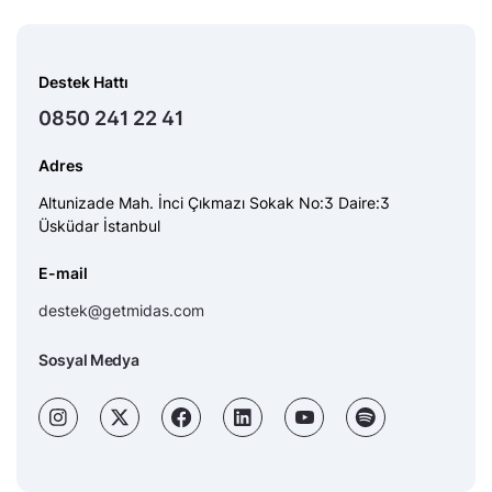
Destek Hattı
0850 241 22 41
Adres
Altunizade Mah. İnci Çıkmazı Sokak No:3 Daire:3
Üsküdar İstanbul
E-mail
destek@getmidas.com
Sosyal Medya