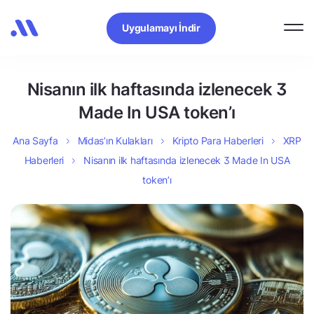
Uygulamayı İndir
Nisanın ilk haftasında izlenecek 3
Made In USA token’ı
Ana Sayfa
Midas’ın Kulakları
Kripto Para Haberleri
XRP
Haberleri
Nisanın ilk haftasında izlenecek 3 Made In USA
token’ı