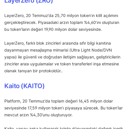
LayerZero (ZRO)
LayerZero, 20 Temmuz’da 25,70 milyon token’ın kilit açılımını
gerçekleştirecek. Piyasadaki arzın toplam %4,60’ını oluşturan
bu token’ların değeri 19,90 milyon dolar seviyesinde.
LayerZero, farklı blok zincirleri arasında sıfır bilgi kanıtına
dayanmayan mesajlaşma mimarisi (Ultra Light Node/DVN
yapısı) ile güvenli ve doğrudan iletişim sağlayan, geliştiricilerin
zincirler arası uygulamalar ve token transferleri inşa etmesine
olanak tanıyan bir protokoldür..
Kaito (KAITO)
Platform, 20 Temmuz’da toplam değeri 16,45 milyon dolar
seviyesinde 17,59 milyon token’ı piyasaya sürecek. Bu token’lar
mevcut arzın %4,30’unu oluşturuyor.
Kaito, yapay zeka kullanarak kripto dünyasındaki dağınık içerik