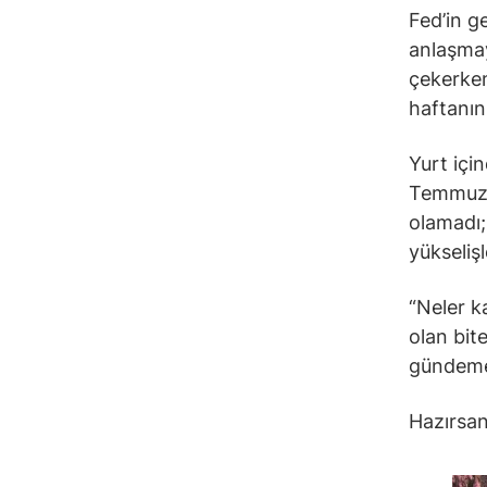
Fed’in ge
anlaşmay
çekerken
haftanın
Yurt içi
Temmuz’u
olamadı; 
yükseliş
“Neler k
olan bite
gündeme
Hazırsan