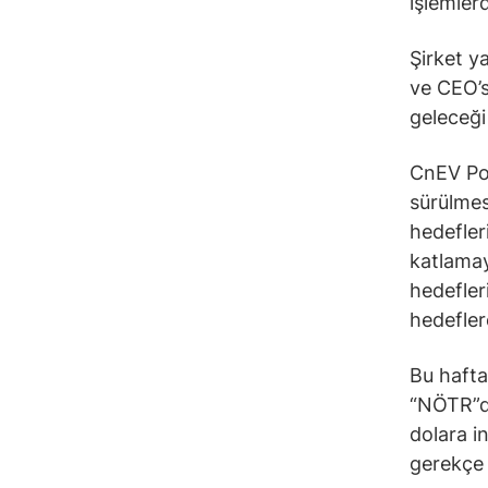
işlemler
Şirket y
ve CEO’s
geleceği 
CnEV Pos
sürülmesi
hedefler
katlamay
hedefler
hedefler
Bu hafta
“NÖTR”de
dolara in
gerekçe 