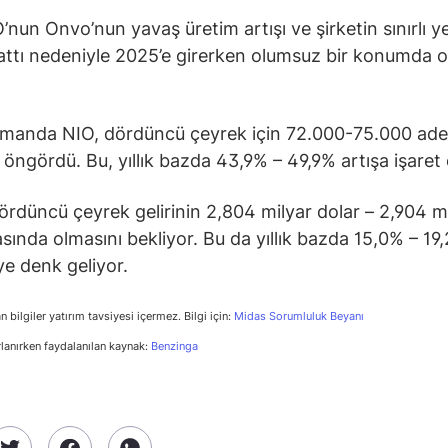
’nun Onvo’nun yavaş üretim artışı ve şirketin sınırlı y
ttı nedeniyle 2025’e girerken olumsuz bir konumda 
amanda NIO, dördüncü çeyrek için 72.000-75.000 ade
ı öngördü. Bu, yıllık bazda 43,9% – 49,9% artışa işaret 
dördüncü çeyrek gelirinin 2,804 milyar dolar – 2,904 m
asında olmasını bekliyor. Bu da yıllık bazda 15,0% – 19
e denk geliyor.
n bilgiler yatırım tavsiyesi içermez. Bilgi için:
Midas Sorumluluk Beyanı
rlanırken faydalanılan kaynak:
Benzinga