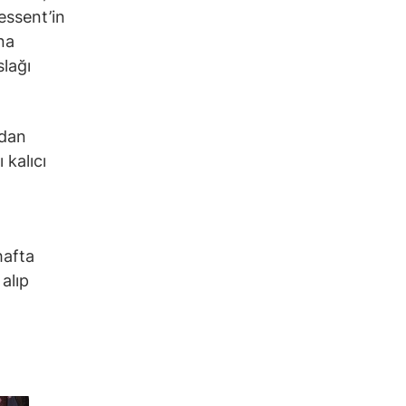
Bessent’in
na
slağı
ndan
 kalıcı
hafta
alıp