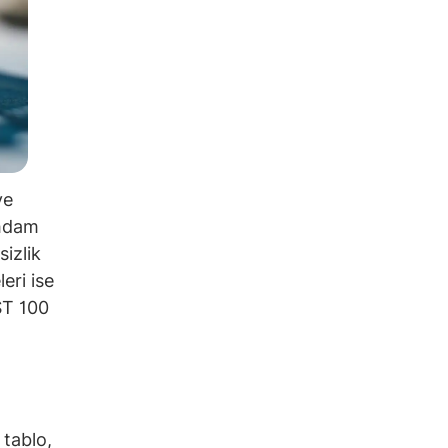
ve
ihdam
sizlik
eri ise
IST 100
 tablo,