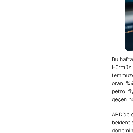
Bu hafta
Hürmüz B
temmuzda
oranı %4
petrol f
geçen haf
ABD’de c
beklenti
dönemind