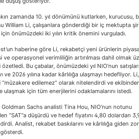
de düşüş gösteriyor.
akın zamanda 10. yıl dönümünü kutlarken, kurucusu, 
u William Li, çalışanlara gönderdiği bir iç mektupta şi
için önümüzdeki iki yılın kritik önemini vurguladı.
t’un haberine göre Li, rekabetçi yeni ürünlerin piyas
 ve operasyonel verimliliğin artırılması dahil olmak üze
i özetledi. Bu çabalar, önümüzdeki yıl NIO’nun satışları
ı ve 2026 yılına kadar kârlılığa ulaşmayı hedefliyor. Li
i “müzakere edilemez” olarak nitelendirdi ve ekibinde
e ulaşmak için tüm enerjilerini odaklamalarını istedi.
 Goldman Sachs analisti Tina Hou, NIO’nun notunu
n “SAT”a düşürdü ve hedef fiyatını 4,80 dolardan 3,
dirdi. Analist, rekabet baskılarını ve kârlılığa giden zor
gösterdi.