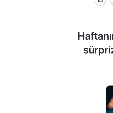
Haftanı
sürpri