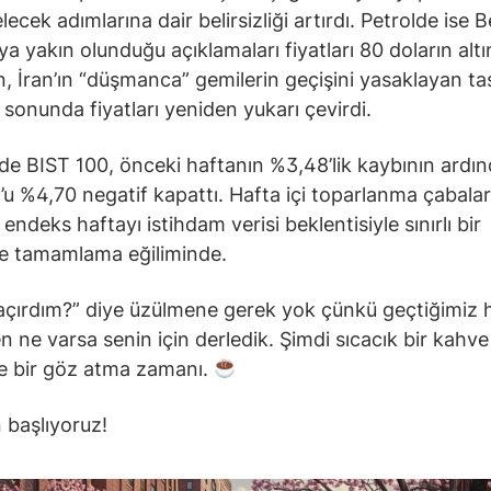
lecek adımlarına dair belirsizliği artırdı. Petrolde ise 
a yakın olunduğu açıklamaları fiyatları 80 doların altı
, İran’ın “düşmanca” gemilerin geçişini yasaklayan ta
 sonunda fiyatları yeniden yukarı çevirdi.
nde BIST 100, önceki haftanın %3,48’lik kaybının ardı
 %4,70 negatif kapattı. Hafta içi toparlanma çabaları
endeks haftayı istihdam verisi beklentisiyle sınırlı bir
le tamamlama eğiliminde.
açırdım?” diye üzülmene gerek yok çünkü geçtiğimiz 
n ne varsa senin için derledik. Şimdi sıcacık bir kahve 
 bir göz atma zamanı.
 başlıyoruz!