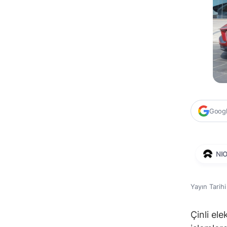
Google
NI
Yayın Tarih
Çinli ele