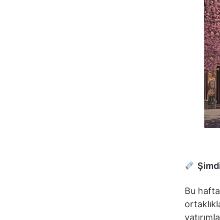
Şimdi
Bu hafta
ortaklıkl
yatırıml