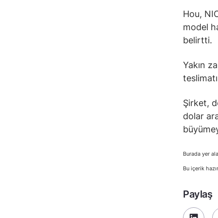
Hou, NIO
model ha
belirtti.
Yakın z
teslimat
Şirket, 
dolar ar
büyümey
Burada yer ala
Bu içerik hazı
Paylaş