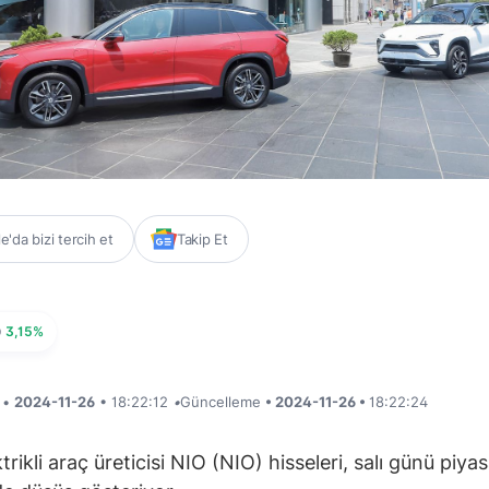
'da bizi tercih et
Takip Et
O
3,15%
i •
2024-11-26
• 18:22:12
•
Güncelleme
• 2024-11-26 •
18:22:24
ktrikli araç üreticisi NIO (NIO) hisseleri, salı günü piya