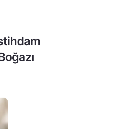
istihdam
 Boğazı