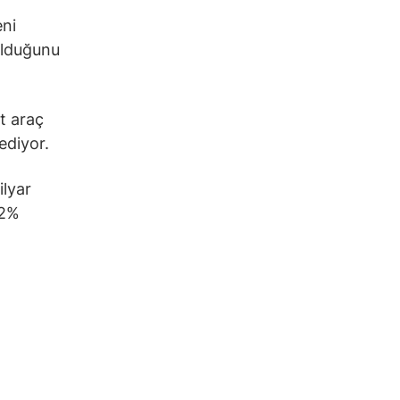
eni
olduğunu
t araç
ediyor.
ilyar
,2%