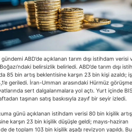
 gündemi ABD’de açıklanan tarım dışı istihdam verisi 
oğazı’ndaki belirsizlik belirledi. ABD’de tarım dışı ist
 85 bin artış beklentisine karşın 23 bin kişi azaldı; iş
,1’e geriledi. İran-Umman arasındaki Hürmüz görüşmel
iyatlarında sert dalgalanmalara yol açtı. Yurt içinde B
tadan taşınan satış baskısıyla zayıf bir seyir izledi.
uma günü açıklanan istihdam verisi 80 bin kişilik artış
sine karşın 23 bin kişilik düşüşle geldi; mayıs-haziran
e de toplam 103 bin kişilik aşağı revizyon yapıldı. Bu