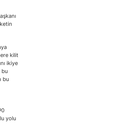
başkanı
rketin
aya
re kilit
nı ikiye
, bu
n bu
90
lu yolu