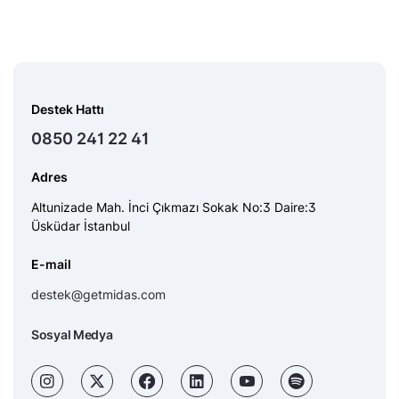
Destek Hattı
0850 241 22 41
Adres
Altunizade Mah. İnci Çıkmazı Sokak No:3 Daire:3
Üsküdar İstanbul
E-mail
destek@getmidas.com
Sosyal Medya