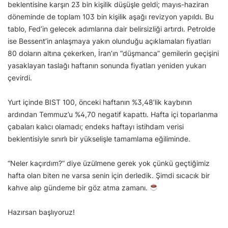
beklentisine karşın 23 bin kişilik düşüşle geldi; mayıs-haziran
döneminde de toplam 103 bin kişilik aşağı revizyon yapıldı. Bu
tablo, Fed’in gelecek adımlarına dair belirsizliği artırdı. Petrolde
ise Bessent’in anlaşmaya yakın olunduğu açıklamaları fiyatları
80 doların altına çekerken, İran’ın “düşmanca” gemilerin geçişini
yasaklayan taslağı haftanın sonunda fiyatları yeniden yukarı
çevirdi.
Yurt içinde BIST 100, önceki haftanın %3,48’lik kaybının
ardından Temmuz’u %4,70 negatif kapattı. Hafta içi toparlanma
çabaları kalıcı olamadı; endeks haftayı istihdam verisi
beklentisiyle sınırlı bir yükselişle tamamlama eğiliminde.
“Neler kaçırdım?” diye üzülmene gerek yok çünkü geçtiğimiz
hafta olan biten ne varsa senin için derledik. Şimdi sıcacık bir
kahve alıp gündeme bir göz atma zamanı.
Hazırsan başlıyoruz!