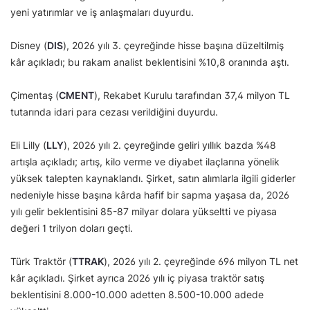
yeni yatırımlar ve iş anlaşmaları duyurdu.
Disney (
DIS
), 2026 yılı 3. çeyreğinde hisse başına düzeltilmiş
kâr açıkladı; bu rakam analist beklentisini %10,8 oranında aştı.
Çimentaş (
CMENT
), Rekabet Kurulu tarafından 37,4 milyon TL
tutarında idari para cezası verildiğini duyurdu.
Eli Lilly (
LLY
), 2026 yılı 2. çeyreğinde geliri yıllık bazda %48
artışla açıkladı; artış, kilo verme ve diyabet ilaçlarına yönelik
yüksek talepten kaynaklandı. Şirket, satın alımlarla ilgili giderler
nedeniyle hisse başına kârda hafif bir sapma yaşasa da, 2026
yılı gelir beklentisini 85-87 milyar dolara yükseltti ve piyasa
değeri 1 trilyon doları geçti.
Türk Traktör (
TTRAK
), 2026 yılı 2. çeyreğinde 696 milyon TL net
kâr açıkladı. Şirket ayrıca 2026 yılı iç piyasa traktör satış
beklentisini 8.000-10.000 adetten 8.500-10.000 adede