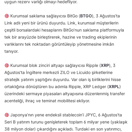
uygun rezerv varlığı olmayı hedefliyor.
Kurumsal saklama sağlayıcısı BitGo (
BTGO
), 3 Ağustos’ta
Link adlı yeni bir ürünü duyurdu. Link, kurumsal müşterilerin
çeşitli borsalardaki hesaplarını BitGo’nun saklama platformuyla
tek bir arayüzde birleştirerek, hazine ve trading ekiplerinin
varlıklarını tek noktadan görüntüleyip yönetmesine imkân
tanıyor.
Kurumsal blok zinciri altyapı sağlayıcısı Ripple (
XRP
), 3
Ağustos’ta İngiltere merkezli ZILO ve Licuido şirketlerine
stratejik yatırım yaptığını duyurdu. Var olan iş birliklerini hisse
ortaklığına dönüştüren bu adımla Ripple, XRP Ledger (
XRPL
)
üzerindeki sermaye piyasaları altyapısına düzenlenmiş transfer
acenteliği, ihraç ve teminat mobilitesi ekliyor.
Japonya’nın yene endeksli stablecoin’i JPYC, 6 Ağustos’ta
Seri B yatırım turunu genişleterek toplam 6 milyar yene (yaklaşık
38 milyon dolar) çıkardığını açıkladı. Turdaki en son yatırımcı,