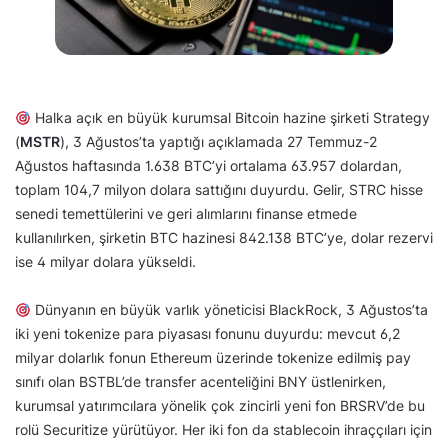
Halka açık en büyük kurumsal Bitcoin hazine şirketi Strategy
(
MSTR
), 3 Ağustos’ta yaptığı açıklamada 27 Temmuz-2
Ağustos haftasında 1.638 BTC’yi ortalama 63.957 dolardan,
toplam 104,7 milyon dolara sattığını duyurdu. Gelir, STRC hisse
senedi temettülerini ve geri alımlarını finanse etmede
kullanılırken, şirketin BTC hazinesi 842.138 BTC’ye, dolar rezervi
ise 4 milyar dolara yükseldi.
Dünyanın en büyük varlık yöneticisi BlackRock, 3 Ağustos’ta
iki yeni tokenize para piyasası fonunu duyurdu: mevcut 6,2
milyar dolarlık fonun Ethereum üzerinde tokenize edilmiş pay
sınıfı olan BSTBL’de transfer acenteliğini BNY üstlenirken,
kurumsal yatırımcılara yönelik çok zincirli yeni fon BRSRV’de bu
rolü Securitize yürütüyor. Her iki fon da stablecoin ihraççıları için