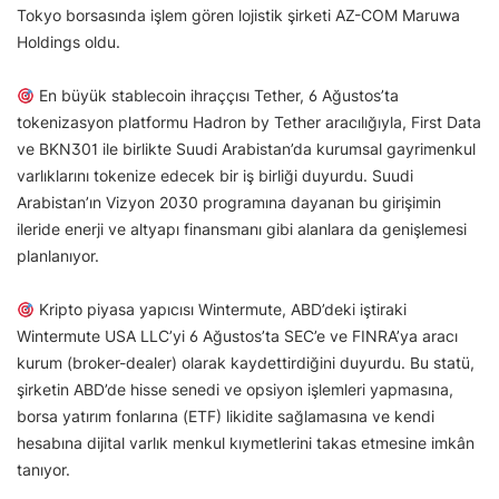
Tokyo borsasında işlem gören lojistik şirketi AZ-COM Maruwa
Holdings oldu.
En büyük stablecoin ihraççısı Tether, 6 Ağustos’ta
tokenizasyon platformu Hadron by Tether aracılığıyla, First Data
ve BKN301 ile birlikte Suudi Arabistan’da kurumsal gayrimenkul
varlıklarını tokenize edecek bir iş birliği duyurdu. Suudi
Arabistan’ın Vizyon 2030 programına dayanan bu girişimin
ileride enerji ve altyapı finansmanı gibi alanlara da genişlemesi
planlanıyor.
Kripto piyasa yapıcısı Wintermute, ABD’deki iştiraki
Wintermute USA LLC’yi 6 Ağustos’ta SEC’e ve FINRA’ya aracı
kurum (broker-dealer) olarak kaydettirdiğini duyurdu. Bu statü,
şirketin ABD’de hisse senedi ve opsiyon işlemleri yapmasına,
borsa yatırım fonlarına (ETF) likidite sağlamasına ve kendi
hesabına dijital varlık menkul kıymetlerini takas etmesine imkân
tanıyor.