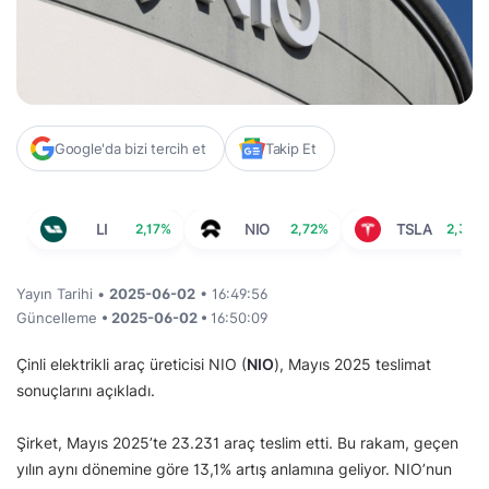
Google'da bizi tercih et
Takip Et
LI
2,17%
NIO
2,72%
TSLA
2,36%
Yayın Tarihi •
2025-06-02
• 16:49:56
Güncelleme
• 2025-06-02 •
16:50:09
Çinli elektrikli araç üreticisi NIO (
NIO
), Mayıs 2025 teslimat
sonuçlarını açıkladı.
Şirket, Mayıs 2025’te 23.231 araç teslim etti. Bu rakam, geçen
yılın aynı dönemine göre 13,1% artış anlamına geliyor. NIO’nun