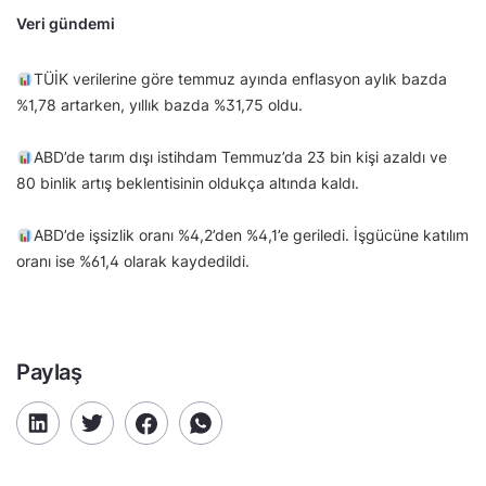
Veri gündemi
TÜİK verilerine göre temmuz ayında enflasyon aylık bazda
%1,78 artarken, yıllık bazda %31,75 oldu.
ABD’de tarım dışı istihdam Temmuz’da 23 bin kişi azaldı ve
80 binlik artış beklentisinin oldukça altında kaldı.
ABD’de işsizlik oranı %4,2’den %4,1’e geriledi. İşgücüne katılım
oranı ise %61,4 olarak kaydedildi.
Paylaş