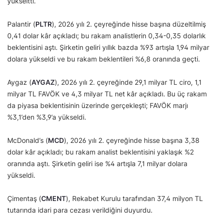
yükseltti.
Palantir (
PLTR
), 2026 yılı 2. çeyreğinde hisse başına düzeltilmiş
0,41 dolar kâr açıkladı; bu rakam analistlerin 0,34-0,35 dolarlık
beklentisini aştı. Şirketin geliri yıllık bazda %93 artışla 1,94 milyar
dolara yükseldi ve bu rakam beklentileri %6,8 oranında geçti.
Aygaz (
AYGAZ
), 2026 yılı 2. çeyreğinde 29,1 milyar TL ciro, 1,1
milyar TL FAVÖK ve 4,3 milyar TL net kâr açıkladı. Bu üç rakam
da piyasa beklentisinin üzerinde gerçekleşti; FAVÖK marjı
%3,1’den %3,9’a yükseldi.
McDonald’s (
MCD
), 2026 yılı 2. çeyreğinde hisse başına 3,38
dolar kâr açıkladı; bu rakam analist beklentisini yaklaşık %2
oranında aştı. Şirketin geliri ise %4 artışla 7,1 milyar dolara
yükseldi.
Çimentaş (
CMENT
), Rekabet Kurulu tarafından 37,4 milyon TL
tutarında idari para cezası verildiğini duyurdu.