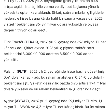
Eli Lilly (
LLY
), 2026 yılı 2. çeyreğinde geliri yıllık bazda %48
artışla açıkladı; artış, kilo verme ve diyabet ilaçlarına yönelik
yüksek talepten kaynaklandı. Şirket, satın alımlarla ilgili giderler
nedeniyle hisse başına kârda hafif bir sapma yaşasa da, 2026
yılı gelir beklentisini 85-87 milyar dolara yükseltti ve piyasa
değeri 1 trilyon doları geçti.
Türk Traktör (
TTRAK
), 2026 yılı 2. çeyreğinde 696 milyon TL net
kâr açıkladı. Şirket ayrıca 2026 yılı iç piyasa traktör satış
beklentisini 8.000-10.000 adetten 8.500-10.000 adede
yükseltti.
Palantir (
PLTR
), 2026 yılı 2. çeyreğinde hisse başına düzeltilmiş
0,41 dolar kâr açıkladı; bu rakam analistlerin 0,34-0,35 dolarlık
beklentisini aştı. Şirketin geliri yıllık bazda %93 artışla 1,94 milyar
dolara yükseldi ve bu rakam beklentileri %6,8 oranında geçti.
Aygaz (
AYGAZ
), 2026 yılı 2. çeyreğinde 29,1 milyar TL ciro, 1,1
milyar TL FAVÖK ve 4,3 milyar TL net kâr açıkladı. Bu üç rakam