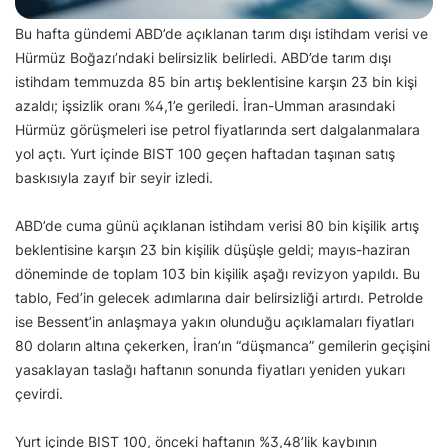
Bu hafta gündemi ABD’de açıklanan tarım dışı istihdam verisi ve
Hürmüz Boğazı’ndaki belirsizlik belirledi. ABD’de tarım dışı
istihdam temmuzda 85 bin artış beklentisine karşın 23 bin kişi
azaldı; işsizlik oranı %4,1’e geriledi. İran-Umman arasındaki
Hürmüz görüşmeleri ise petrol fiyatlarında sert dalgalanmalara
yol açtı. Yurt içinde BIST 100 geçen haftadan taşınan satış
baskısıyla zayıf bir seyir izledi.
ABD’de cuma günü açıklanan istihdam verisi 80 bin kişilik artış
beklentisine karşın 23 bin kişilik düşüşle geldi; mayıs-haziran
döneminde de toplam 103 bin kişilik aşağı revizyon yapıldı. Bu
tablo, Fed’in gelecek adımlarına dair belirsizliği artırdı. Petrolde
ise Bessent’in anlaşmaya yakın olunduğu açıklamaları fiyatları
80 doların altına çekerken, İran’ın “düşmanca” gemilerin geçişini
yasaklayan taslağı haftanın sonunda fiyatları yeniden yukarı
çevirdi.
Yurt içinde BIST 100, önceki haftanın %3,48’lik kaybının