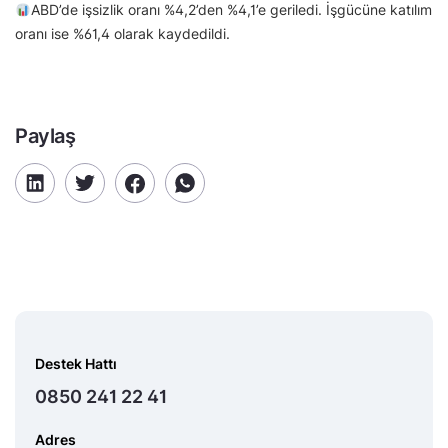
ABD’de işsizlik oranı %4,2’den %4,1’e geriledi. İşgücüne katılım
oranı ise %61,4 olarak kaydedildi.
Paylaş
Destek Hattı
0850 241 22 41
Adres