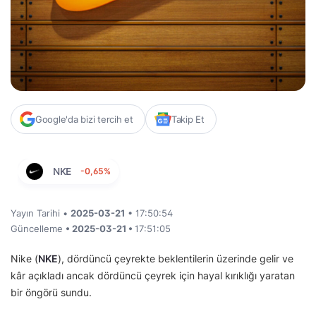
Google'da bizi tercih et
Takip Et
NKE
-0,65%
Yayın Tarihi •
2025-03-21
• 17:50:54
Güncelleme
• 2025-03-21 •
17:51:05
Nike (
NKE
), dördüncü çeyrekte beklentilerin üzerinde gelir ve
kâr açıkladı ancak dördüncü çeyrek için hayal kırıklığı yaratan
bir öngörü sundu.