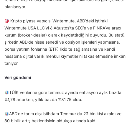
planlanıyor.
Kripto piyasa yapıcısı Wintermute, ABD’deki iştiraki
Wintermute USA LLC’yi 6 Ağustos’ta SEC’e ve FINRA’ya aracı
kurum (broker-dealer) olarak kaydettirdiğini duyurdu. Bu statü,
şirketin ABD’de hisse senedi ve opsiyon işlemleri yapmasına,
borsa yatırım fonlarına (ETF) likidite sağlamasına ve kendi
hesabına dijital varlık menkul kıymetlerini takas etmesine imkân
tanıyor.
Veri gündemi
TÜİK verilerine göre temmuz ayında enflasyon aylık bazda
%1,78 artarken, yıllık bazda %31,75 oldu.
ABD’de tarım dışı istihdam Temmuz’da 23 bin kişi azaldı ve
80 binlik artış beklentisinin oldukça altında kaldı.