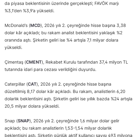
da piyasa beklentisinin üzerinde gerçekleşti; FAVÖK marjı
%3,1’den %3,9’a yükseldi.
McDonald’s (
MCD
), 2026 yılı 2. çeyreğinde hisse başına 3,38
dolar kâr açıkladı; bu rakam analist beklentisini yaklaşık %2
oranında aştı. Şirketin geliri ise %4 artışla 7,1 milyar dolara
yükseldi.
Çimentaş (
CMENT
), Rekabet Kurulu tarafından 37,4 milyon TL
tutarında idari para cezası verildiğini duyurdu.
Caterpillar (
CAT
), 2026 yılı 2. çeyreğinde hisse başına
düzeltilmiş 8,17 dolar kâr açıkladı. Bu rakam, analistlerin 6,20
dolarlık beklentisini aştı. Şirketin geliri ise yıllık bazda %24 artışla
20,5 milyar dolara yükseldi.
Snap (
SNAP
), 2026 yılı 2. çeyreğinde 1,6 milyar dolar gelir
açıkladı; bu rakam analistlerin 1,53-1,54 milyar dolarlık
beklentisini aştı. Şirketin günlük aktif kullanıcı sayısı 493 milyona