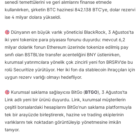
senedi temettülerini ve geri alımlarını finanse etmede
kullanılırken, şirketin BTC hazinesi 842.138 BTC’ye, dolar rezervi
ise 4 milyar dolara yükseldi.
Dünyanın en büyük varlık yöneticisi BlackRock, 3 Ağustos’ta
iki yeni tokenize para piyasası fonunu duyurdu: mevcut 6,2
milyar dolarlık fonun Ethereum üzerinde tokenize edilmiş pay
sınıfı olan BSTBL’de transfer acenteliğini BNY üstlenirken,
kurumsal yatırımcılara yönelik çok zincirli yeni fon BRSRV’de bu
rolü Securitize yürütüyor. Her iki fon da stablecoin ihraççıları için
uygun rezerv varlığı olmayı hedefliyor.
Kurumsal saklama sağlayıcısı BitGo (
BTGO
), 3 Ağustos’ta
Link adlı yeni bir ürünü duyurdu. Link, kurumsal müşterilerin
çeşitli borsalardaki hesaplarını BitGo’nun saklama platformuyla
tek bir arayüzde birleştirerek, hazine ve trading ekiplerinin
varlıklarını tek noktadan görüntüleyip yönetmesine imkân
tanıyor.