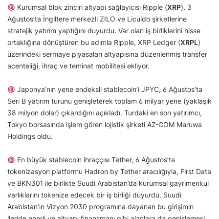
Kurumsal blok zinciri altyapı sağlayıcısı Ripple (
XRP
), 3
Ağustos’ta İngiltere merkezli ZILO ve Licuido şirketlerine
stratejik yatırım yaptığını duyurdu. Var olan iş birliklerini hisse
ortaklığına dönüştüren bu adımla Ripple, XRP Ledger (
XRPL
)
üzerindeki sermaye piyasaları altyapısına düzenlenmiş transfer
acenteliği, ihraç ve teminat mobilitesi ekliyor.
Japonya’nın yene endeksli stablecoin’i JPYC, 6 Ağustos’ta
Seri B yatırım turunu genişleterek toplam 6 milyar yene (yaklaşık
38 milyon dolar) çıkardığını açıkladı. Turdaki en son yatırımcı,
Tokyo borsasında işlem gören lojistik şirketi AZ-COM Maruwa
Holdings oldu.
En büyük stablecoin ihraççısı Tether, 6 Ağustos’ta
tokenizasyon platformu Hadron by Tether aracılığıyla, First Data
ve BKN301 ile birlikte Suudi Arabistan’da kurumsal gayrimenkul
varlıklarını tokenize edecek bir iş birliği duyurdu. Suudi
Arabistan’ın Vizyon 2030 programına dayanan bu girişimin
ileride enerji ve altyapı finansmanı gibi alanlara da genişlemesi