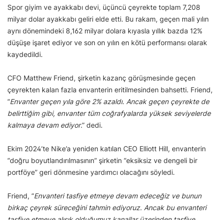
Spor giyim ve ayakkabı devi, üçüncü çeyrekte toplam 7,208
milyar dolar ayakkabı geliri elde etti. Bu rakam, geçen mali yılın
aynı dönemindeki 8,162 milyar dolara kıyasla yıllık bazda 12%
düşüşe işaret ediyor ve son on yılın en kötü performansı olarak
kaydedildi.
CFO Matthew Friend, şirketin kazanç görüşmesinde geçen
çeyrekten kalan fazla envanterin eritilmesinden bahsetti. Friend,
“
Envanter geçen yıla göre 2% azaldı. Ancak geçen çeyrekte de
belirttiğim gibi, envanter tüm coğrafyalarda yüksek seviyelerde
kalmaya devam ediyor
.” dedi.
Ekim 2024’te Nike’a yeniden katılan CEO Elliott Hill, envanterin
“doğru boyutlandırılmasının” şirketin “eksiksiz ve dengeli bir
portföye” geri dönmesine yardımcı olacağını söyledi.
Friend, “
Envanteri tasfiye etmeye devam edeceğiz ve bunun
birkaç çeyrek süreceğini tahmin ediyoruz. Ancak bu envanteri
tasfiye etmeye alışık olduğumuz kanallar üzerinden tasfiye