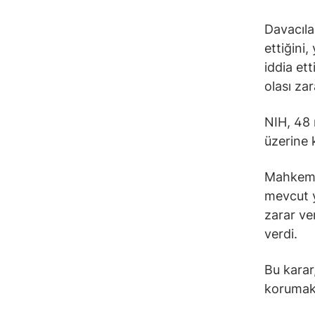
Davacılar
ettiğini,
iddia et
olası zara
NIH, 48 
üzerine 
Mahkeme,
mevcut y
zarar ve
verdi.
Bu karar
korumakt