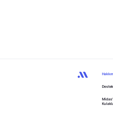
Hakkı
Destek
Midas'
Kulakl