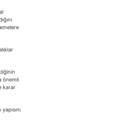
al
dığını
rlemelere
lıklar
liğinin
a önemli
e karar
 yapısını