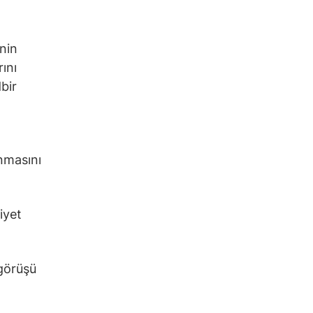
nin
ını
bir
anmasını
iyet
görüşü