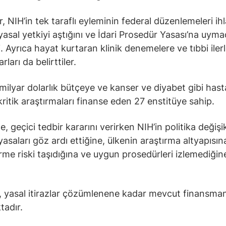
, NIH’in tek taraflı eyleminin federal düzenlemeleri ihl
 yasal yetkiyi aştığını ve İdari Prosedür Yasası’na uyma
ti. Ayrıca hayat kurtaran klinik denemelere ve tıbbi ile
rları da belirttiler.
milyar dolarlık bütçeye ve kanser ve diyabet gibi hasta
kritik araştırmaları finanse eden 27 enstitüye sahip.
 geçici tedbir kararını verirken NIH’in politika değişik
asaları göz ardı ettiğine, ülkenin araştırma altyapısın
rme riski taşıdığına ve uygun prosedürleri izlemediğin
, yasal itirazlar çözümlenene kadar mevcut finansman
adır.