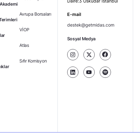
Daire:3 Üsküdar İstanbul
 Akademi
Avrupa Borsaları
E-mail
Terimleri
destek@getmidas.com
VİOP
lar
Sosyal Medya
Atlas
Sıfır Komisyon
ıklar
Kredili Yatırım
Ücretler
Kariyer