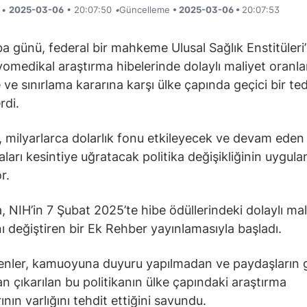
i •
2025-03-06
• 20:07:50
•
Güncelleme
• 2025-03-06 •
20:07:53
 günü, federal bir mahkeme Ulusal Sağlık Enstitüleri’
yomedikal araştırma hibelerinde dolaylı maliyet oranlar
ve sınırlama kararına karşı ülke çapında geçici bir ted
rdi.
, milyarlarca dolarlık fonu etkileyecek ve devam eden
aları kesintiye uğratacak politika değişikliğinin uygul
r.
, NIH’in 7 Şubat 2025’te hibe ödüllerindeki dolaylı mal
nı değiştiren bir Ek Rehber yayınlamasıyla başladı.
enler, kamuoyuna duyuru yapılmadan ve paydaşların 
n çıkarılan bu politikanın ülke çapındaki araştırma
nın varlığını tehdit ettiğini savundu.