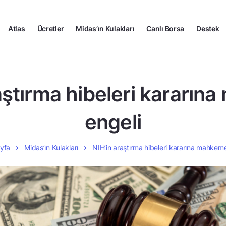
Atlas
Ücretler
Midas’ın Kulakları
Canlı Borsa
Destek
aştırma hibeleri kararı
engeli
yfa
Midas’ın Kulakları
NIH’in araştırma hibeleri kararına mahkem