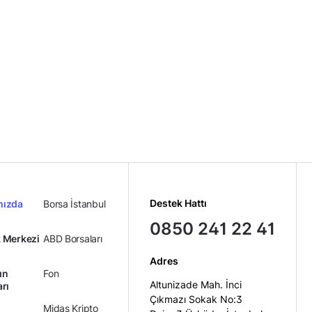
Destek Hattı
mızda
Borsa İstanbul
0850 241 22 41
 Merkezi
ABD Borsaları
Adres
ın
Fon
Altunizade Mah. İnci
arı
Çıkmazı Sokak No:3
Midas Kripto