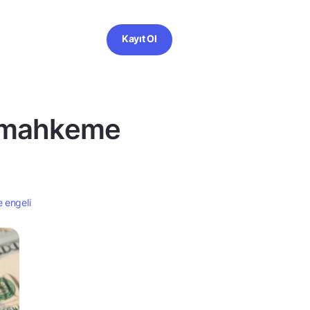
Kayıt Ol
na mahkeme
e engeli