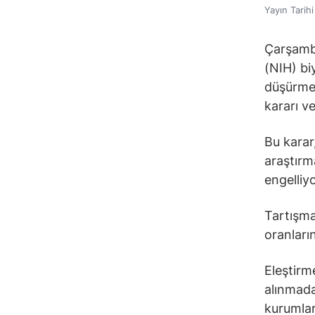
Yayın Tarih
Çarşamba
(NIH) bi
düşürme 
kararı ve
Bu karar
araştırm
engelliyo
Tartışma
oranları
Eleştirm
alınmada
kurumları