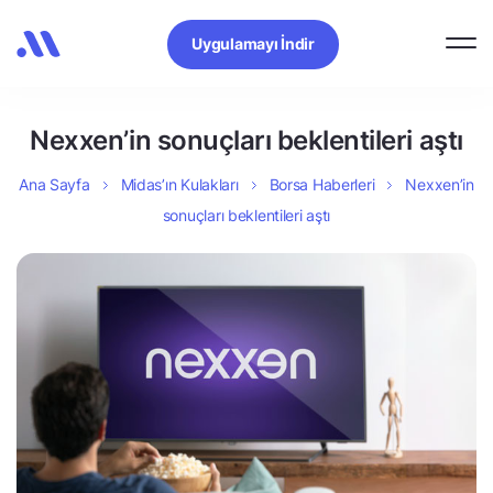
Uygulamayı İndir
Nexxen’in sonuçları beklentileri aştı
Ana Sayfa
Midas’ın Kulakları
Borsa Haberleri
Nexxen’in
sonuçları beklentileri aştı