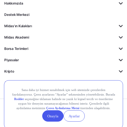
Hakkımızda
Destek Merkezi
Midas'ın Kulakları
Midas Akademi
Borsa Terimleri
Piyasalar
Kripto
Ayrıcalıklar
Kişisel Verilerin
Gizlilik
Yasal
Çerez
Korunması
Politikası
Duyurular
Ayarları
© 2026 Midas Finansal Teknolojiler A.Ş. Tüm hakları saklıdır.