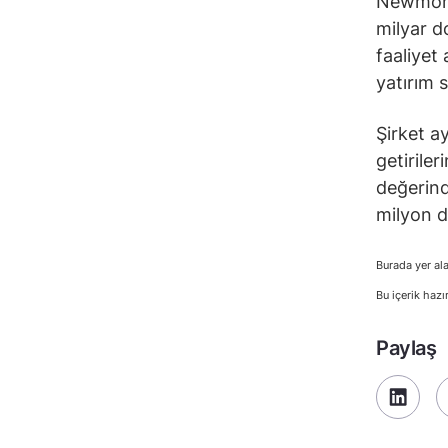
Newmont,
milyar d
faaliyet
yatırım s
Şirket ay
getirile
değerind
milyon d
Burada yer ala
Bu içerik hazı
Paylaş