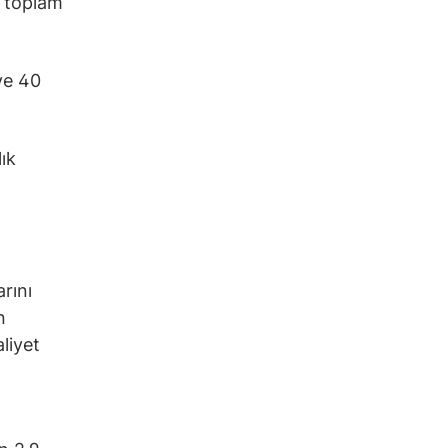
) toplam
ve 40
ık
rını
n
liyet