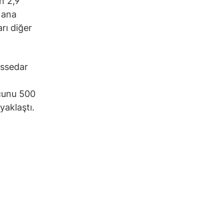
n 2,9
 ana
rı diğer
issedar
rcunu 500
yaklaştı.