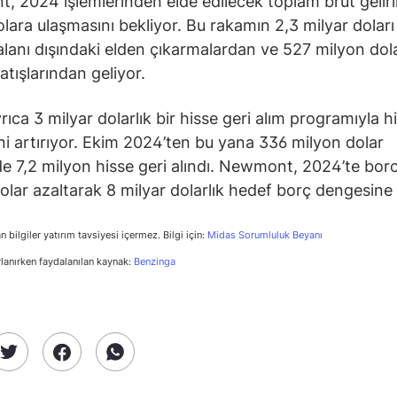
 2024 işlemlerinden elde edilecek toplam brüt geliri
olara ulaşmasını bekliyor. Bu rakamın 2,3 milyar doları
 alanı dışındaki elden çıkarmalardan ve 527 milyon dola
atışlarından geliyor.
rıca 3 milyar dolarlık bir hisse geri alım programıyla h
rini artırıyor. Ekim 2024’ten bu yana 336 milyon dolar
e 7,2 milyon hisse geri alındı. Newmont, 2024’te bo
olar azaltarak 8 milyar dolarlık hedef borç dengesine 
n bilgiler yatırım tavsiyesi içermez. Bilgi için:
Midas Sorumluluk Beyanı
rlanırken faydalanılan kaynak:
Benzinga