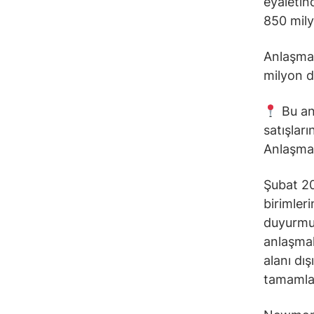
eyaletin
850 mily
Anlaşma
milyon d
Bu anl
satışları
Anlaşman
Şubat 2
birimleri
duyurmuş
anlaşmal
alanı dış
tamamlam