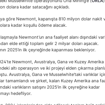
deki Musselwhite operasyonunu Orla Mining’e (
ORLA
on dolara kadar satacağını açıkladı.
ya göre Newmont, kapanışta 810 milyon dolar nakit 
olara kadar koşullu ödeme alacak.
aşmayla Newmont’un ana faaliyet alanı dışındaki varl
ndan elde ettiği toplam gelir 2 milyar doları aşacak.
ın 2025’in ilk çeyreğinde kapanması bekleniyor.
024’te Newmont, Avustralya, Gana ve Kuzey Amerika
ndeki altı operasyon ve iki projeyi elden çıkarma planla
tu. Avustralya, Gana ve Musselwhite’taki varlıklar içi
ar tamamlandı ve şirket, kalan Kuzey Amerika ana faa
ındaki varlıkların satışını 2025’in ilk çeyreğine kadar
ayı hedefliyor.