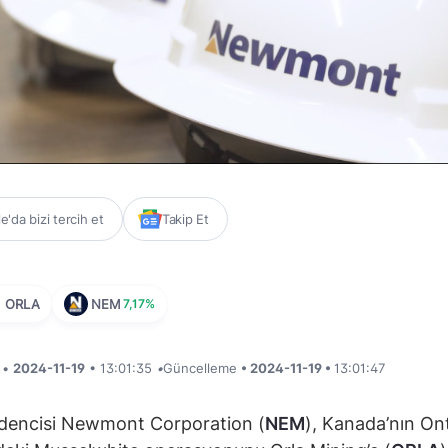
'da bizi tercih et
Takip Et
ORLA
NEM
7,17%
i •
2024-11-19
• 13:01:35
•
Güncelleme
• 2024-11-19 •
13:01:47
adencisi Newmont Corporation (
NEM
), Kanada’nın On