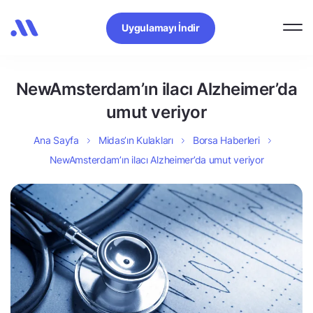
Uygulamayı İndir
NewAmsterdam’ın ilacı Alzheimer’da
umut veriyor
Ana Sayfa
Midas’ın Kulakları
Borsa Haberleri
NewAmsterdam’ın ilacı Alzheimer’da umut veriyor