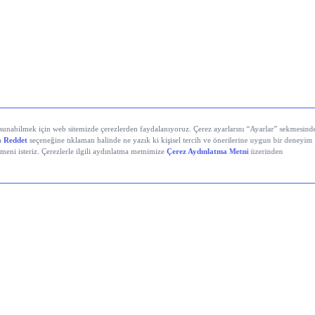
İstanbul’da Bugün: Şirket Haberleri
Holding (KCHOL)
, 2026’nın ikinci çeyreğinde 19,7 mily
çıkladı; bu rakam 13,6 milyar TL’lik piyasa beklentisinin
de üzerinde kaldı. Net kâr yıllık bazda %93 arttı. İlk ya
ise yıllık bazda %147 artışla 20,3 milyar TL’ye yükseldi.
Hava Yolları (THYAO)
, İkinci çeyrekte 8,9 milyar TL n
etti; 6 aylık toplam kâr 18,86 milyar TL oldu. Çeyreklik
ama kâr beklentisi 11,9 milyar TL idi, açıklanan kâr bekl
da gerçekleşti.
 Telekom (TTKOM)
, İkinci çeyrekte piyasanın 4,9 milya