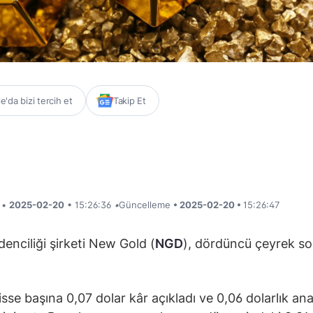
'da bizi tercih et
Takip Et
i •
2025-02-20
• 15:26:36
•
Güncelleme
• 2025-02-20 •
15:26:47
denciliği şirketi New Gold (
NGD
), dördüncü çeyrek so
isse başına 0,07 dolar kâr açıkladı ve 0,06 dolarlık ana