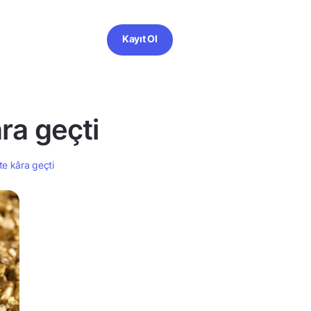
Kayıt Ol
ra geçti
e kâra geçti