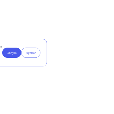
ar TL net
 belirgin
rı net
et kâr
entilerin
r TL’lik