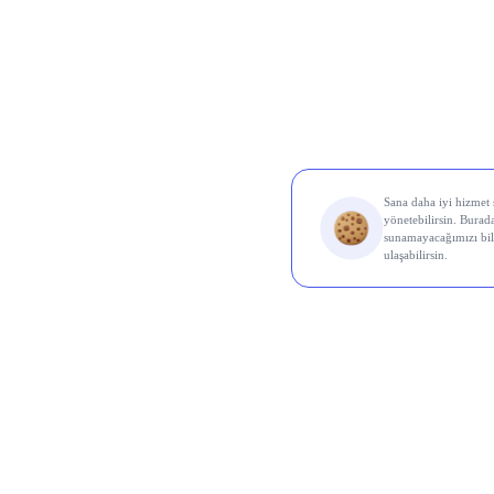
Borsa 
Koç 
kâr a
biçim
kârı 
Türk 
elde 
ortal
altın
Türk