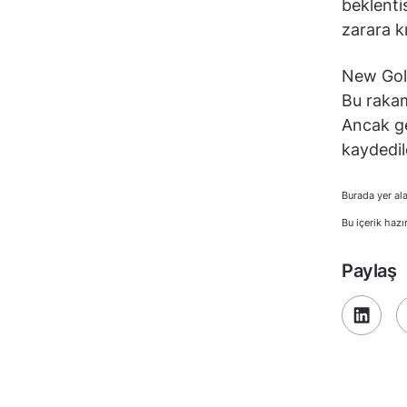
beklenti
zarara k
New Gold
Bu rakam
Ancak ge
kaydedil
Burada yer ala
Bu içerik hazı
Paylaş