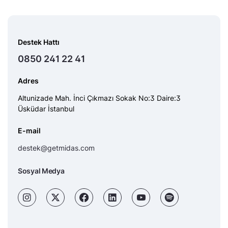
Destek Hattı
0850 241 22 41
Adres
Altunizade Mah. İnci Çıkmazı Sokak No:3 Daire:3
Üsküdar İstanbul
E-mail
destek@getmidas.com
Sosyal Medya