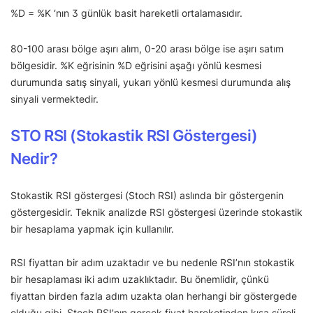
%D = %K ‘nın 3 günlük basit hareketli ortalamasıdır.
80-100 arası bölge aşırı alım, 0-20 arası bölge ise aşırı satım
bölgesidir. %K eğrisinin %D eğrisini aşağı yönlü kesmesi
durumunda satış sinyali, yukarı yönlü kesmesi durumunda alış
sinyali vermektedir.
STO RSI (Stokastik RSI Göstergesi)
Nedir?
Stokastik RSI göstergesi (Stoch RSI) aslında bir göstergenin
göstergesidir. Teknik analizde RSI göstergesi üzerinde stokastik
bir hesaplama yapmak için kullanılır.
RSI fiyattan bir adım uzaktadır ve bu nedenle RSI’nın stokastik
bir hesaplaması iki adım uzaklıktadır. Bu önemlidir, çünkü
fiyattan birden fazla adım uzakta olan herhangi bir göstergede
olduğu gibi, Stoch RSI’nın gerçek fiyat hareketinden kısa süreli