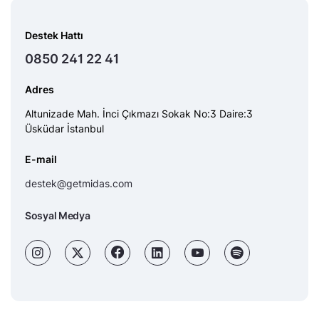
Destek Hattı
0850 241 22 41
Adres
Altunizade Mah. İnci Çıkmazı Sokak No:3 Daire:3
Üsküdar İstanbul
E-mail
destek@getmidas.com
Sosyal Medya