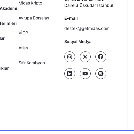
Midas Kripto
Daire:3 Üsküdar İstanbul
 Akademi
Avrupa Borsaları
E-mail
Terimleri
destek@getmidas.com
VİOP
lar
Sosyal Medya
Atlas
Sıfır Komisyon
ıklar
Kredili Yatırım
Ücretler
Kariyer