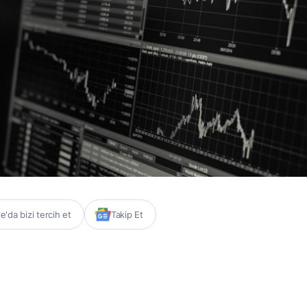
'da bizi tercih et
Takip Et