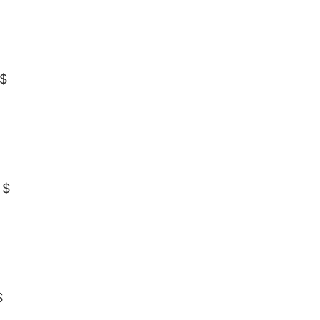
 $
 $
$