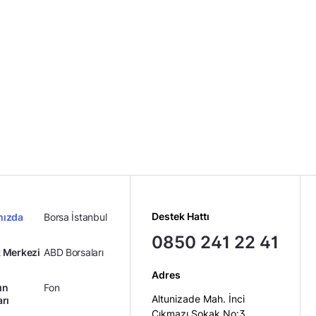
Destek Hattı
mızda
Borsa İstanbul
0850 241 22 41
 Merkezi
ABD Borsaları
Adres
ın
Fon
Altunizade Mah. İnci
arı
Çıkmazı Sokak No:3