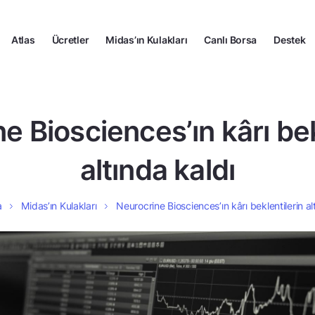
Atlas
Ücretler
Midas’ın Kulakları
Canlı Borsa
Destek
e Biosciences’ın kârı bek
altında kaldı
a
Midas’ın Kulakları
Neurocrine Biosciences’ın kârı beklentilerin al