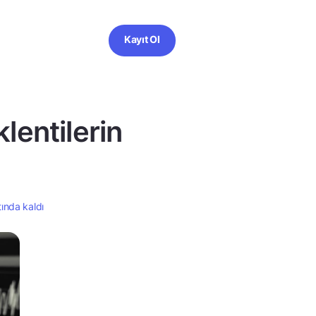
Kayıt Ol
lentilerin
tında kaldı