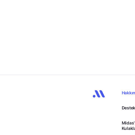
Hakkı
Destek
Midas'
Kulakl