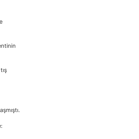
e
entinin
tış
aşmıştı.
: