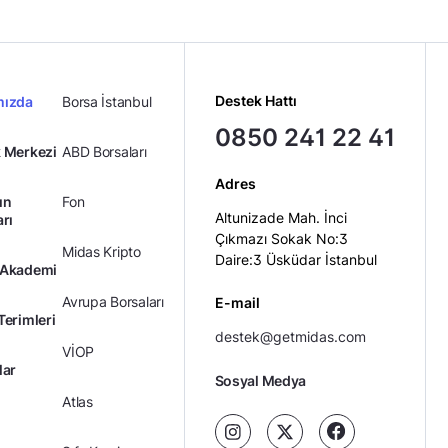
Destek Hattı
mızda
Borsa İstanbul
0850 241 22 41
 Merkezi
ABD Borsaları
Adres
ın
Fon
Altunizade Mah. İnci
arı
Çıkmazı Sokak No:3
Midas Kripto
Daire:3 Üsküdar İstanbul
 Akademi
Avrupa Borsaları
E-mail
Terimleri
destek@getmidas.com
VİOP
lar
Sosyal Medya
Atlas