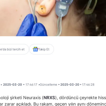
'da bizi tercih et
Takip Et
i •
2025-03-20
• 17:46:17
•
Güncelleme
• 2025-03-20 •
17:46:28
loji şirketi Neuraxis (
NRXS
), dördüncü çeyrekte his
ar zarar açıkladı. Bu rakam, geçen yılın aynı dönemin