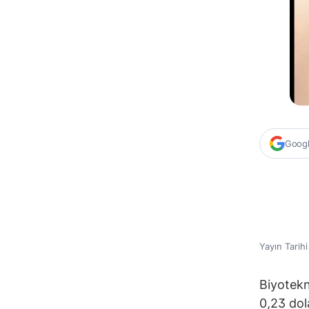
Google
Yayın Tarih
Biyotekno
0,23 dol