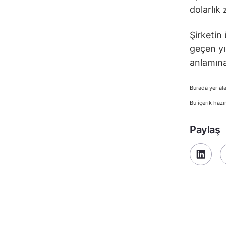
dolarlık
Şirketin 
geçen yı
anlamına
Burada yer ala
Bu içerik hazı
Paylaş