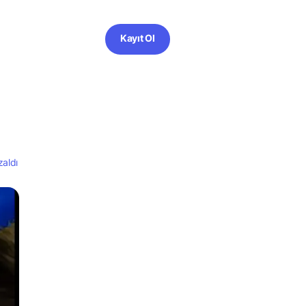
Kayıt Ol
zaldı