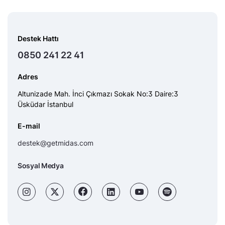
Destek Hattı
0850 241 22 41
Adres
Altunizade Mah. İnci Çıkmazı Sokak No:3 Daire:3
Üsküdar İstanbul
E-mail
destek@getmidas.com
Sosyal Medya