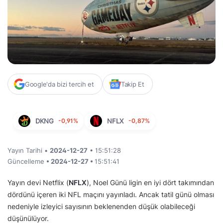
Google'da bizi tercih et
Takip Et
DKNG
-0,91%
NFLX
-0,87%
Yayın Tarihi •
2024-12-27
• 15:51:28
Güncelleme
• 2024-12-27 •
15:51:41
Yayın devi Netflix (
NFLX
), Noel Günü ligin en iyi dört takımından
dördünü içeren iki NFL maçını yayınladı. Ancak tatil günü olması
nedeniyle izleyici sayısının beklenenden düşük olabileceği
düşünülüyor.