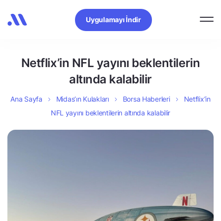
Uygulamayı İndir
Netflix’in NFL yayını beklentilerin
altında kalabilir
Ana Sayfa
Midas’ın Kulakları
Borsa Haberleri
Netflix’in
NFL yayını beklentilerin altında kalabilir