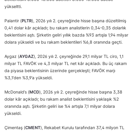
yükseltti.
Palantir (
PLTR
), 2026 yılı 2. çeyreğinde hisse başına düzeltilmiş
0,41 dolar kâr açıkladı; bu rakam analistlerin 0,34-0,35 dolarlık
beklentisini aştı. Şirketin geliri yıllık bazda %93 artışla 1,94 milyar
dolara yükseldi ve bu rakam beklentileri %6,8 oranında geçti.
Aygaz (
AYGAZ
), 2026 yılı 2. çeyreğinde 29,1 milyar TL ciro, 1,1
milyar TL FAVÖK ve 4,3 milyar TL net kâr açıkladı. Bu üç rakam
da piyasa beklentisinin üzerinde gerçekleşti; FAVÖK marjı
%3,1’den %3,9’a yükseldi.
McDonald’s (
MCD
), 2026 yılı 2. çeyreğinde hisse başına 3,38
dolar kâr açıkladı; bu rakam analist beklentisini yaklaşık %2
oranında aştı. Şirketin geliri ise %4 artışla 7,1 milyar dolara
yükseldi.
Çimentaş (
CMENT
), Rekabet Kurulu tarafından 37,4 milyon TL