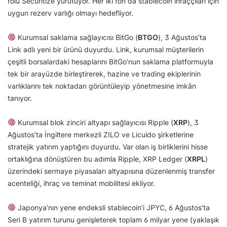
rolü Securitize yürütüyor. Her iki fon da stablecoin ihraççıları için
uygun rezerv varlığı olmayı hedefliyor.
Kurumsal saklama sağlayıcısı BitGo (
BTGO
), 3 Ağustos’ta
Link adlı yeni bir ürünü duyurdu. Link, kurumsal müşterilerin
çeşitli borsalardaki hesaplarını BitGo’nun saklama platformuyla
tek bir arayüzde birleştirerek, hazine ve trading ekiplerinin
varlıklarını tek noktadan görüntüleyip yönetmesine imkân
tanıyor.
Kurumsal blok zinciri altyapı sağlayıcısı Ripple (
XRP
), 3
Ağustos’ta İngiltere merkezli ZILO ve Licuido şirketlerine
stratejik yatırım yaptığını duyurdu. Var olan iş birliklerini hisse
ortaklığına dönüştüren bu adımla Ripple, XRP Ledger (
XRPL
)
üzerindeki sermaye piyasaları altyapısına düzenlenmiş transfer
acenteliği, ihraç ve teminat mobilitesi ekliyor.
Japonya’nın yene endeksli stablecoin’i JPYC, 6 Ağustos’ta
Seri B yatırım turunu genişleterek toplam 6 milyar yene (yaklaşık