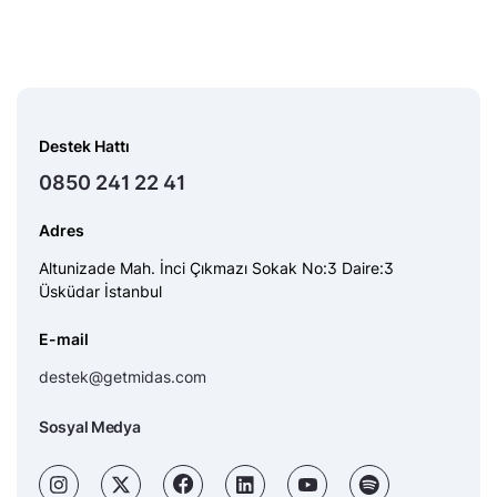
Destek Hattı
0850 241 22 41
Adres
Altunizade Mah. İnci Çıkmazı Sokak No:3 Daire:3
Üsküdar İstanbul
E-mail
destek@getmidas.com
Sosyal Medya