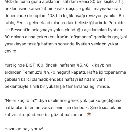
ABD’de cuma günü açıklanan istihdam verisi 80 bin kişilik artış
beklentisine karşın 23 bin kişilik düşüşle geldi; mayıs-haziran
döneminde de toplam 103 bin kişilik aşağı revizyon yapıldı. Bu
tablo, Fed’in gelecek adımlarına dair belirsizliği artırdı. Petrolde
ise Bessent’in anlaşmaya yakın olunduğu açıklamaları fiyatları
80 doların altına çekerken, İran’ın “düşmanca” gemilerin geçişini
yasaklayan taslağı haftanın sonunda fiyatları yeniden yukarı
çevirdi.
Yurt içinde BIST 100, önceki haftanın %3,48’lik kaybının
ardından Temmuz’u %4,70 negatif kapattı. Hafta içi toparlanma
çabaları kalıcı olamadı; endeks haftayı istihdam verisi
beklentisiyle sınırlı bir yükselişle tamamlama eğiliminde.
“Neler kaçırdım?” diye üzülmene gerek yok çünkü geçtiğimiz
hafta olan biten ne varsa senin için derledik. Şimdi sıcacık bir
kahve alıp gündeme bir göz atma zamanı.
Hazırsan başlıyoruz!