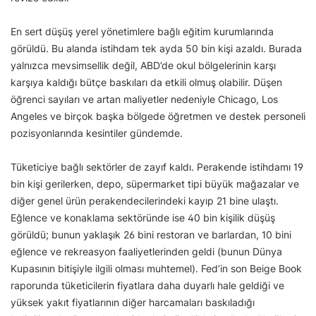
En sert düşüş yerel yönetimlere bağlı eğitim kurumlarında
görüldü. Bu alanda istihdam tek ayda 50 bin kişi azaldı. Burada
yalnızca mevsimsellik değil, ABD’de okul bölgelerinin karşı
karşıya kaldığı bütçe baskıları da etkili olmuş olabilir. Düşen
öğrenci sayıları ve artan maliyetler nedeniyle Chicago, Los
Angeles ve birçok başka bölgede öğretmen ve destek personeli
pozisyonlarında kesintiler gündemde.
Tüketiciye bağlı sektörler de zayıf kaldı. Perakende istihdamı 19
bin kişi gerilerken, depo, süpermarket tipi büyük mağazalar ve
diğer genel ürün perakendecilerindeki kayıp 21 bine ulaştı.
Eğlence ve konaklama sektöründe ise 40 bin kişilik düşüş
görüldü; bunun yaklaşık 26 bini restoran ve barlardan, 10 bini
eğlence ve rekreasyon faaliyetlerinden geldi (bunun Dünya
Kupasının bitişiyle ilgili olması muhtemel). Fed’in son Beige Book
raporunda tüketicilerin fiyatlara daha duyarlı hale geldiği ve
yüksek yakıt fiyatlarının diğer harcamaları baskıladığı