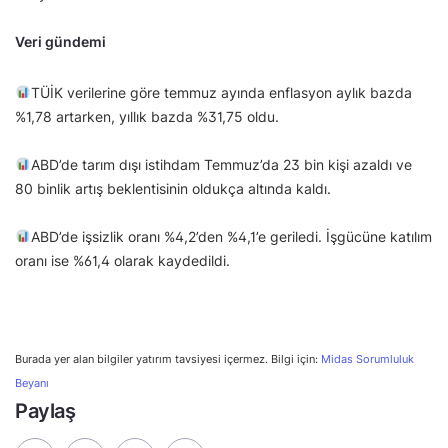
Veri gündemi
TÜİK verilerine göre temmuz ayında enflasyon aylık bazda
%1,78 artarken, yıllık bazda %31,75 oldu.
ABD’de tarım dışı istihdam Temmuz’da 23 bin kişi azaldı ve
80 binlik artış beklentisinin oldukça altında kaldı.
ABD’de işsizlik oranı %4,2’den %4,1’e geriledi. İşgücüne katılım
oranı ise %61,4 olarak kaydedildi.
Burada yer alan bilgiler yatırım tavsiyesi içermez. Bilgi için:
Midas Sorumluluk
Beyanı
Paylaş