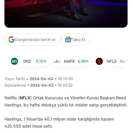
Google'da bizi tercih et
Takip Et
DKS
5,15%
AMPX
6,08%
NFLX
0,65%
Yayın Tarihi •
2026-04-03
• 18:10:00
Güncelleme
• 2026-04-03 •
18:10:32
Netflix (
NFLX
) Ortak Kurucusu ve Yönetim Kurulu Başkanı Reed
Hastings, bu hafta oldukça yüklü bir insider satışı gerçekleştirdi.
Hastings, 1 Nisan’da 40,1 milyon dolar karşılığında toplam
420.550 adet hisse sattı.