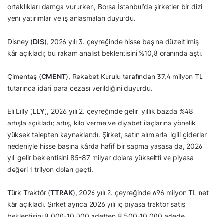
ortaklıkları damga vururken, Borsa İstanbul’da şirketler bir dizi
yeni yatırımlar ve iş anlaşmaları duyurdu.
Disney (
DIS
), 2026 yılı 3. çeyreğinde hisse başına düzeltilmiş
kâr açıkladı; bu rakam analist beklentisini %10,8 oranında aştı.
Çimentaş (
CMENT
), Rekabet Kurulu tarafından 37,4 milyon TL
tutarında idari para cezası verildiğini duyurdu.
Eli Lilly (
LLY
), 2026 yılı 2. çeyreğinde geliri yıllık bazda %48
artışla açıkladı; artış, kilo verme ve diyabet ilaçlarına yönelik
yüksek talepten kaynaklandı. Şirket, satın alımlarla ilgili giderler
nedeniyle hisse başına kârda hafif bir sapma yaşasa da, 2026
yılı gelir beklentisini 85-87 milyar dolara yükseltti ve piyasa
değeri 1 trilyon doları geçti.
Türk Traktör (
TTRAK
), 2026 yılı 2. çeyreğinde 696 milyon TL net
kâr açıkladı. Şirket ayrıca 2026 yılı iç piyasa traktör satış
beklentisini 8.000-10.000 adetten 8.500-10.000 adede