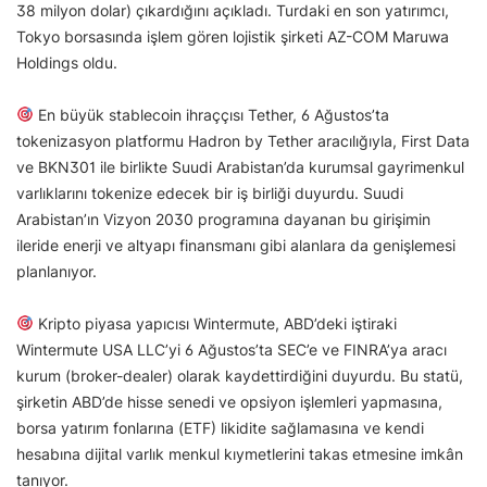
38 milyon dolar) çıkardığını açıkladı. Turdaki en son yatırımcı,
Tokyo borsasında işlem gören lojistik şirketi AZ-COM Maruwa
Holdings oldu.
En büyük stablecoin ihraççısı Tether, 6 Ağustos’ta
tokenizasyon platformu Hadron by Tether aracılığıyla, First Data
ve BKN301 ile birlikte Suudi Arabistan’da kurumsal gayrimenkul
varlıklarını tokenize edecek bir iş birliği duyurdu. Suudi
Arabistan’ın Vizyon 2030 programına dayanan bu girişimin
ileride enerji ve altyapı finansmanı gibi alanlara da genişlemesi
planlanıyor.
Kripto piyasa yapıcısı Wintermute, ABD’deki iştiraki
Wintermute USA LLC’yi 6 Ağustos’ta SEC’e ve FINRA’ya aracı
kurum (broker-dealer) olarak kaydettirdiğini duyurdu. Bu statü,
şirketin ABD’de hisse senedi ve opsiyon işlemleri yapmasına,
borsa yatırım fonlarına (ETF) likidite sağlamasına ve kendi
hesabına dijital varlık menkul kıymetlerini takas etmesine imkân
tanıyor.