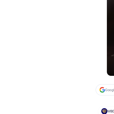
Google
WB