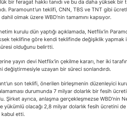
lük bir feragat hakkı tanıdı ve bu da daha yüksek bir te
dı. Paramount’un teklifi, CNN, TBS ve TNT gibi ücretl
a dahil olmak üzere WBD’nin tamamını kapsıyor.
tim kurulu dün yaptığı açıklamada, Netflix’in Param
sek teklifine göre kendi teklifinde değişiklik yapmak i
üresi olduğunu belirtti.
rine yayın devi Netflix’in çekilme kararı, her iki taraf
ini değiştirmesiyle uzayan bir süreci sonlandırdı.
t’un son teklifi, önerilen birleşmenin düzenleyici kur
alamaması durumunda 7 milyar dolarlık bir fesih ücreti
du. Şirket ayrıca, anlaşma gerçekleşmezse WBD’nin Net
 yükümlü olacağı 2,8 milyar dolarlık fesih ücretini de
kabul etti.