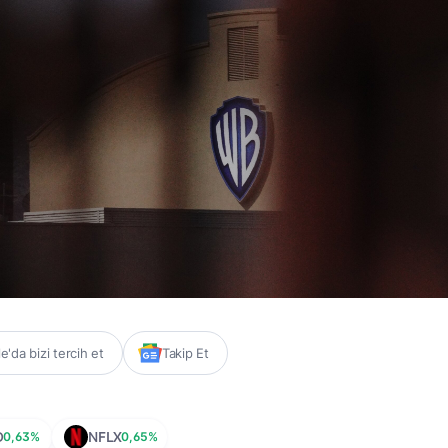
'da bizi tercih et
Takip Et
D
0,63%
NFLX
0,65%