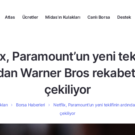
Atlas
Ücretler
Midas’ın Kulakları
Canlı Borsa
Destek
ix, Paramount’un yeni tekl
dan Warner Bros rekabe
çekiliyor
kları
Borsa Haberleri
Netflix, Paramount’un yeni teklifinin ardın
çekiliyor