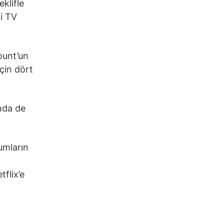
klifle
i TV
ount’un
çin dört
ında de
umların
flix’e