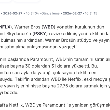
i •
2026-02-27
• 10:31:04
•
Güncelleme
• 2026-02-27 •
10:31:15
NFLX
), Warner Bros (
WBD
) yönetim kurulunun dün
nt Skydance’ın (
PSKY
) revize edilmiş yeni teklifini d
ı bulmasının ardından, Warner Brosûn stüdyo ve yayın
rını satın alma anlaşmasından vazgeçti.
nın başlarında Paramount, WBD’nin tamamını satın al
 hisse başına 30 dolardan 31 dolara yükseltti. Bu,
t’un son aylarda yaptığı çok sayıda teklifin en
uydu. Teklifin ardından WBD ile Netflix, eski medya ş
e yayın işlerini hisse başına 27,75 dolara satmak için 
yı bozdu.
fta Netflix, WBD’ye Paramount ile yeniden görüşmek