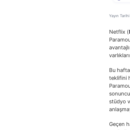
Yayın Tarih
Netflix (
Paramou
avantajl
varlıkla
Bu hafta
teklifini
Paramoun
sonuncus
stüdyo v
anlaşma
Geçen ha