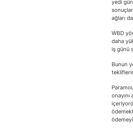
yedi gün
sonuçlan
ağları d
WBD yöne
daha yük
iş günü s
Bunun ye
teklifler
Paramoun
onayını 
içeriyor
ödemekle
ödemeyi 