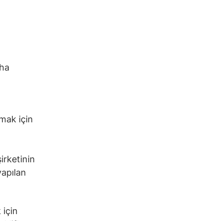
aha
mak için
irketinin
yapılan
 için