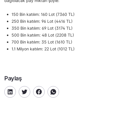
dağıtılacak pay miktarı şöyle:
150 Bin katılım: 160 Lot (7360 TL)
250 Bin katılım: 96 Lot (4416 TL)
350 Bin katılım: 69 Lot (3174 TL)
500 Bin katılım: 48 Lot (2208 TL)
700 Bin katılım: 35 Lot (1610 TL)
1.1 Milyon katılım: 22 Lot (1012 TL)
Paylaş