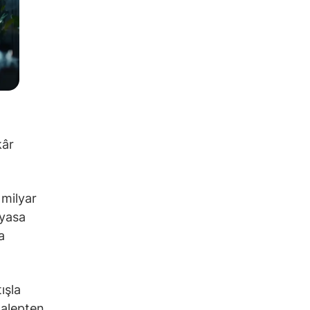
kâr
 milyar
iyasa
a
ışla
talepten