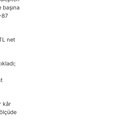
se başına
5-87
 TL net
ıkladı;
st
r kâr
 ölçüde