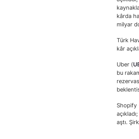
kaynaklan
kârda ha
milyar do
Türk Hav
kâr açıkl
Uber (
U
bu rakam 
rezervas
beklentis
Shopify 
açıkladı
aştı. Şir