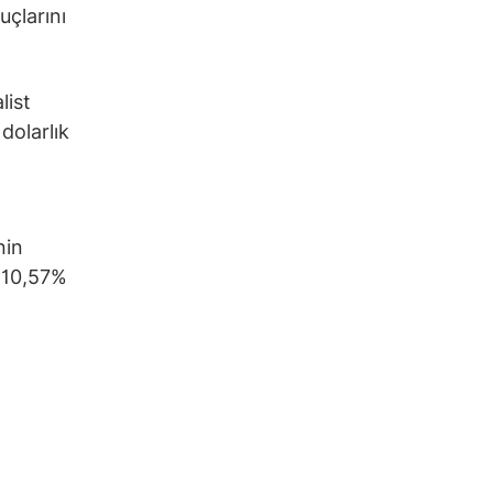
uçlarını
list
dolarlık
nin
e 10,57%