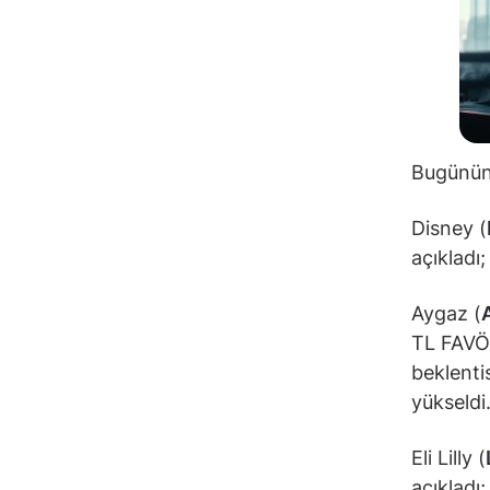
Bugünün 
Disney (
açıkladı
Aygaz (
TL FAVÖK
beklenti
yükseldi
Eli Lilly (
açıkladı;