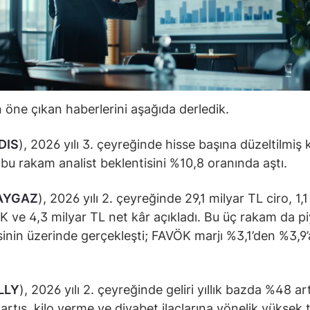
öne çıkan haberlerini aşağıda derledik.
DIS
), 2026 yılı 3. çeyreğinde hisse başına düzeltilmiş 
; bu rakam analist beklentisini %10,8 oranında aştı.
AYGAZ
), 2026 yılı 2. çeyreğinde 29,1 milyar TL ciro, 1,1
 ve 4,3 milyar TL net kâr açıkladı. Bu üç rakam da p
sinin üzerinde gerçekleşti; FAVÖK marjı %3,1’den %3,9’
.
LLY
), 2026 yılı 2. çeyreğinde geliri yıllık bazda %48 art
 artış, kilo verme ve diyabet ilaçlarına yönelik yüksek 