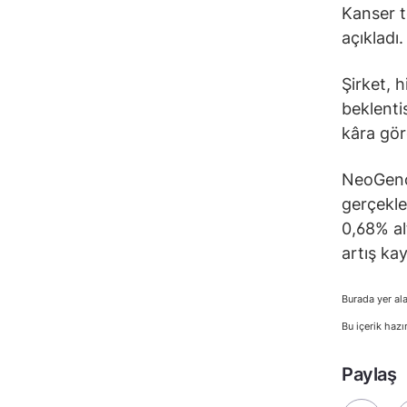
Kanser t
açıkladı.
Şirket, h
beklenti
kâra gör
NeoGenom
gerçekle
0,68% al
artış kay
Burada yer ala
Bu içerik hazı
Paylaş