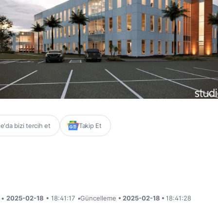
'da bizi tercih et
Takip Et
i •
2025-02-18
• 18:41:17
•
Güncelleme
• 2025-02-18 •
18:41:28