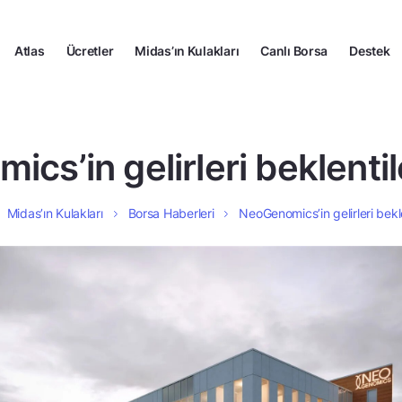
Atlas
Ücretler
Midas’ın Kulakları
Canlı Borsa
Destek
cs’in gelirleri beklentile
Midas’ın Kulakları
Borsa Haberleri
NeoGenomics’in gelirleri bekle