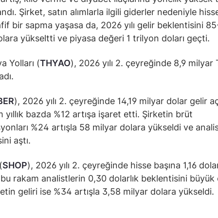
dı. Şirket, satın alımlarla ilgili giderler nedeniyle his
fif bir sapma yaşasa da, 2026 yılı gelir beklentisini 8
lara yükseltti ve piyasa değeri 1 trilyon doları geçti.
a Yolları (
THYAO
), 2026 yılı 2. çeyreğinde 8,9 milyar
adı.
BER
), 2026 yılı 2. çeyreğinde 14,19 milyar dolar gelir aç
yıllık bazda %12 artışa işaret etti. Şirketin brüt
yonları %24 artışla 58 milyar dolara yükseldi ve anali
ini aştı.
(
SHOP
), 2026 yılı 2. çeyreğinde hisse başına 1,16 dola
; bu rakam analistlerin 0,30 dolarlık beklentisini büyük
ketin geliri ise %34 artışla 3,58 milyar dolara yükseldi.