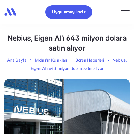
Uygulamayı İndir
Nebius, Eigen AI’ı 643 milyon dolara
satın alıyor
Ana Sayfa
Midas’ın Kulakları
Borsa Haberleri
Nebius,
Eigen AI’ı 643 milyon dolara satın alıyor