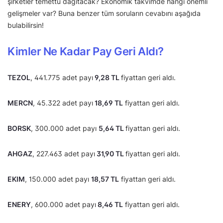
şirketler temettü dağıtacak? Ekonomik takvimde hangi önemli
gelişmeler var? Buna benzer tüm soruların cevabını aşağıda
bulabilirsin!
Kimler Ne Kadar Pay Geri Aldı?
TEZOL
, 441.775 adet payı
9,28 TL
fiyattan geri aldı.
MERCN
, 45.322 adet payı
18,69 TL
fiyattan geri aldı.
BORSK
, 300.000 adet payı
5,64 TL
fiyattan geri aldı.
AHGAZ
, 227.463 adet payı
31,90 TL
fiyattan geri aldı.
EKIM
, 150.000 adet payı
18,57 TL
fiyattan geri aldı.
ENERY
, 600.000 adet payı
8,46 TL
fiyattan geri aldı.