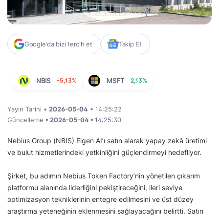
Google'da bizi tercih et
Takip Et
NBIS
-5,13%
MSFT
2,13%
Yayın Tarihi •
2026-05-04
• 14:25:22
Güncelleme
• 2026-05-04 •
14:25:30
Nebius Group (NBIS) Eigen AI’ı satın alarak yapay zekâ üretimi
ve bulut hizmetlerindeki yetkinliğini güçlendirmeyi hedefliyor.
Şirket, bu adımın Nebius Token Factory’nin yönetilen çıkarım
platformu alanında liderliğini pekiştireceğini, ileri seviye
optimizasyon tekniklerinin entegre edilmesini ve üst düzey
araştırma yeteneğinin eklenmesini sağlayacağını belirtti. Satın