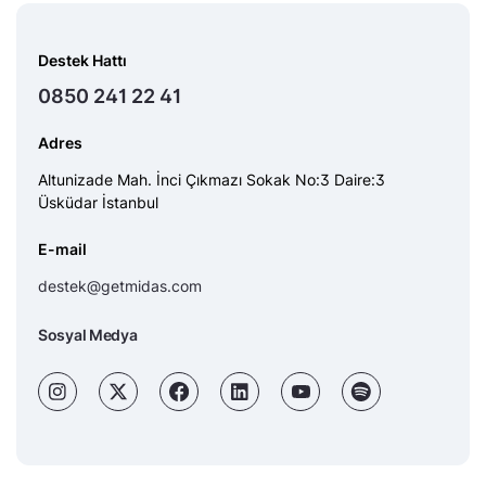
Destek Hattı
0850 241 22 41
Adres
Altunizade Mah. İnci Çıkmazı Sokak No:3 Daire:3
Üsküdar İstanbul
E-mail
destek@getmidas.com
Sosyal Medya