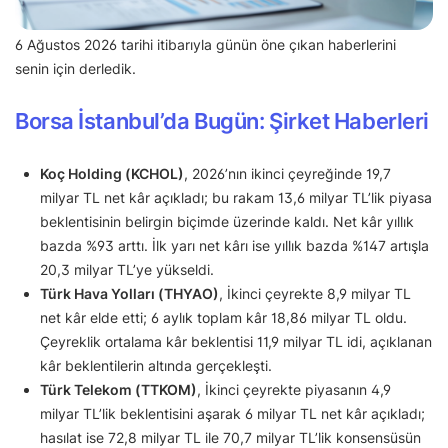
6 Ağustos 2026 tarihi itibarıyla günün öne çıkan haberlerini
senin için derledik.
Borsa İstanbul’da Bugün: Şirket Haberleri
Koç Holding (KCHOL)
, 2026’nın ikinci çeyreğinde 19,7
milyar TL net kâr açıkladı; bu rakam 13,6 milyar TL’lik piyasa
beklentisinin belirgin biçimde üzerinde kaldı. Net kâr yıllık
bazda %93 arttı. İlk yarı net kârı ise yıllık bazda %147 artışla
20,3 milyar TL’ye yükseldi.
Türk Hava Yolları (THYAO)
, İkinci çeyrekte 8,9 milyar TL
net kâr elde etti; 6 aylık toplam kâr 18,86 milyar TL oldu.
Çeyreklik ortalama kâr beklentisi 11,9 milyar TL idi, açıklanan
kâr beklentilerin altında gerçekleşti.
Türk Telekom (TTKOM)
, İkinci çeyrekte piyasanın 4,9
milyar TL’lik beklentisini aşarak 6 milyar TL net kâr açıkladı;
hasılat ise 72,8 milyar TL ile 70,7 milyar TL’lik konsensüsün