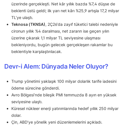
üzerinde gerçekleşti. Net kâr yıllık bazda %7,4 düşse de
beklenti üstü geldi; ilk yarı net kârı %25,9 artışla 17,2 milyar
TL’ye ulaştı.
Teknosa (TKNSA)
, 2Ç26’da zayıf tüketici talebi nedeniyle
cironun yıllık %4 daralması, net zararın ise geçen yılın
üzerine çıkarak 1,1 milyar TL seviyesine ulaşması
bekleniyordu, bugün gelecek gerçekleşen rakamlar bu
beklentiyle karşılaştırılacak.
Devr-i Alem: Dünyada Neler Oluyor?
Trump yönetimi yaklaşık 100 milyar dolarlık tarife iadesini
ödeme sürecine gönderdi.
Avro Bölgesi’nde bileşik PMI temmuzda 8 ayın en yüksek
seviyesine ulaştı.
Küresel nükleer enerji yatırımlarında hedef yıllık 250 milyar
dolar.
Çin, ABD’ye yönelik yeni düzenlemelerini açıkladı.