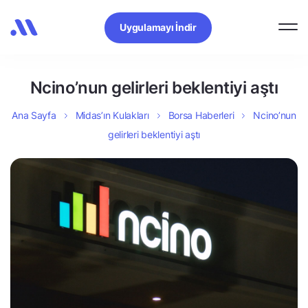
Uygulamayı İndir
Ncino’nun gelirleri beklentiyi aştı
Ana Sayfa
Midas’ın Kulakları
Borsa Haberleri
Ncino’nun
gelirleri beklentiyi aştı