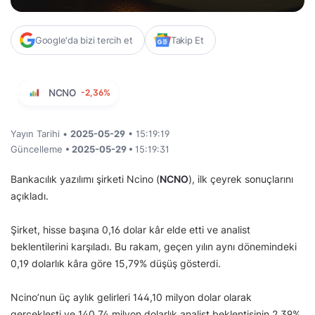
Google'da bizi tercih et
Takip Et
NCNO
-2,36%
Yayın Tarihi •
2025-05-29
• 15:19:19
Güncelleme
• 2025-05-29 •
15:19:31
Bankacılık yazılımı şirketi Ncino (
NCNO
), ilk çeyrek sonuçlarını
açıkladı.
Şirket, hisse başına 0,16 dolar kâr elde etti ve analist
beklentilerini karşıladı. Bu rakam, geçen yılın aynı dönemindeki
0,19 dolarlık kâra göre 15,79% düşüş gösterdi.
Ncino’nun üç aylık gelirleri 144,10 milyon dolar olarak
gerçekleşti ve 140,74 milyon dolarlık analist beklentisinin 2,39%