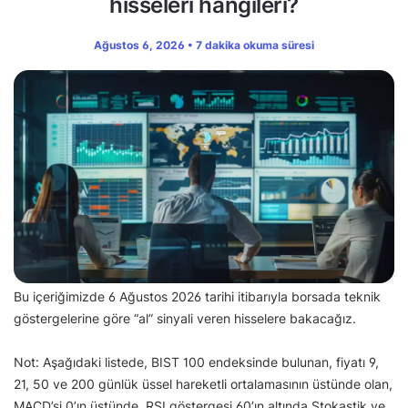
hisseleri hangileri?
Ağustos 6, 2026 • 7 dakika okuma süresi
Bu içeriğimizde 6 Ağustos 2026 tarihi itibarıyla borsada teknik
göstergelerine göre “al” sinyali veren hisselere bakacağız.
Not: Aşağıdaki listede, BIST 100 endeksinde bulunan, fiyatı 9,
21, 50 ve 200 günlük üssel hareketli ortalamasının üstünde olan,
MACD’si 0’ın üstünde, RSI göstergesi 60’ın altında Stokastik ve