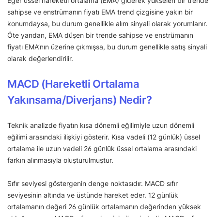
Eğer üssel hareketli ortalama (EMA) giderek yükselen bir trende
sahipse ve enstrümanın fiyatı EMA trend çizgisine yakın bir
konumdaysa, bu durum genellikle alım sinyali olarak yorumlanır.
Öte yandan, EMA düşen bir trende sahipse ve enstrümanın
fiyatı EMA’nın üzerine çıkmışsa, bu durum genellikle satış sinyali
olarak değerlendirilir.
MACD (Hareketli Ortalama
Yakınsama/Diverjans) Nedir?
Teknik analizde fiyatın kısa dönemli eğilimiyle uzun dönemli
eğilimi arasındaki ilişkiyi gösterir. Kısa vadeli (12 günlük) üssel
ortalama ile uzun vadeli 26 günlük üssel ortalama arasındaki
farkın alınmasıyla oluşturulmuştur.
Sıfır seviyesi göstergenin denge noktasıdır. MACD sıfır
seviyesinin altında ve üstünde hareket eder. 12 günlük
ortalamanın değeri 26 günlük ortalamanın değerinden yüksek