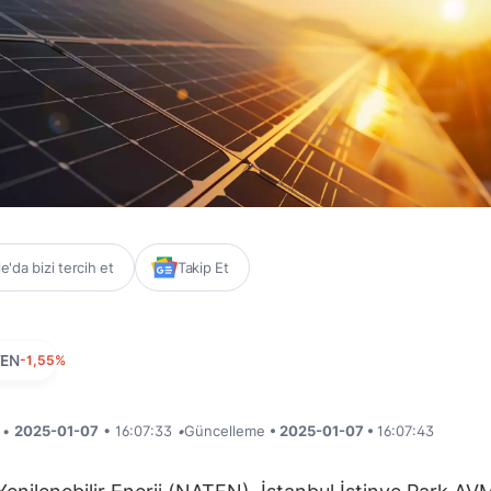
'da bizi tercih et
Takip Et
TEN
-1,55%
i •
2025-01-07
• 16:07:33
•
Güncelleme
• 2025-01-07 •
16:07:43