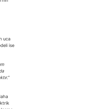
M’nin
an uca
deli ise
ım
da
tır.
”
daha
ktrik