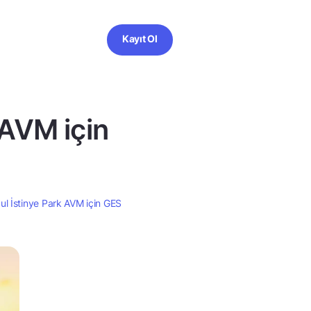
Kayıt Ol
 AVM için
l İstinye Park AVM için GES