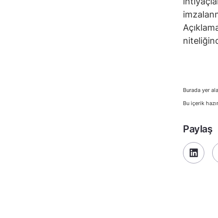
ihtiyaçl
imzalanm
Açıklama
niteliğin
Burada yer ala
Bu içerik hazı
Paylaş