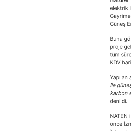
Naturel 
elektrik 
Gayrimen
Güneş En
Buna göre
proje ge
tüm süre
KDV hari
Yapılan 
ile güne
karbon e
denildi.
NATEN il
önce İzm