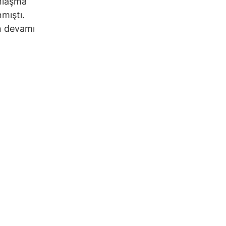
anlaşma
mıştı.
n devamı