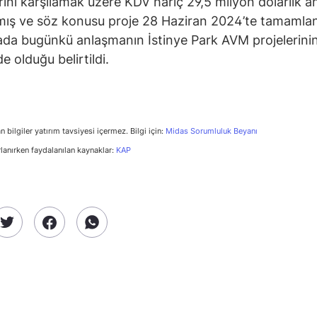
arını karşılamak üzere KDV hariç 29,5 milyon dolarlık 
ış ve söz konusu proje 28 Haziran 2024’te tamamlan
da bugünkü anlaşmanın İstinye Park AVM projelerini
de olduğu belirtildi.
n bilgiler yatırım tavsiyesi içermez. Bilgi için:
Midas Sorumluluk Beyanı
rlanırken faydalanılan kaynaklar:
KAP