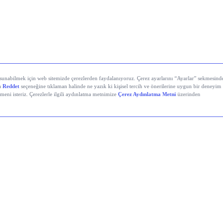
yali Veren Hisseler
Holding (KCHOL)