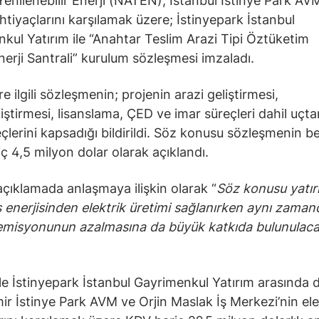
Yenilenebilir Enerji (NATEN), İstanbul İstinye Park AV
ihtiyaçlarını karşılamak üzere; İstinyepark İstanbul
kul Yatırım ile “Anahtar Teslim Arazi Tipi Öztüketim
erji Santrali” kurulum sözleşmesi imzaladı.
 ilgili sözleşmenin; projenin arazi geliştirmesi,
liştirmesi, lisanslama, ÇED ve imar süreçleri dahil uçt
çlerini kapsadığı bildirildi. Söz konusu sözleşmenin be
ç 4,5 milyon dolar olarak açıklandı.
açıklamada anlaşmaya ilişkin olarak “
Söz konusu yatır
ş enerjisinden elektrik üretimi sağlanırken aynı zaman
misyonunun azalmasına da büyük katkıda bulunulacak
e İstinyepark İstanbul Gayrimenkul Yatırım arasında 
ir İstinye Park AVM ve Orjin Maslak İş Merkezi’nin ele