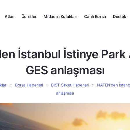
Atlas
Ücretler
Midas’ın Kulakları
Canlı Borsa
Destek
n İstanbul İstinye Park
GES anlaşması
kları
Borsa Haberleri
BIST Şirket Haberleri
NATEN’den İstanbu
anlaşması