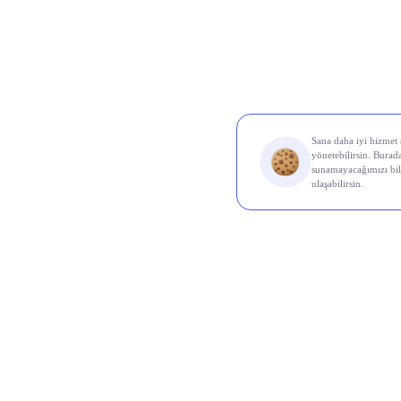
Al Sin
Koç 