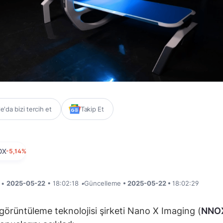
'da bizi tercih et
Takip Et
OX
-5,14%
i •
2025-05-22
• 18:02:18
•
Güncelleme
• 2025-05-22 •
18:02:29
görüntüleme teknolojisi şirketi Nano X Imaging (
NNO