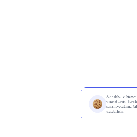
Borsa 
Koç 
kâr a
biçim
kârı 