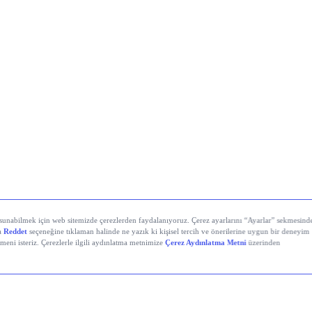
İstanbul’da Bugün: Şirket Haberleri
Holding (KCHOL)
, 2026’nın ikinci çeyreğinde 19,7 mily
çıkladı; bu rakam 13,6 milyar TL’lik piyasa beklentisinin
de üzerinde kaldı. Net kâr yıllık bazda %93 arttı. İlk ya
ise yıllık bazda %147 artışla 20,3 milyar TL’ye yükseldi.