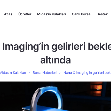
Atlas
Ücretler
Midas’ın Kulakları
Canlı Borsa
Destek
Imaging’in gelirleri bekle
altında
Midas’ın Kulakları
Borsa Haberleri
Nano X Imaging’in gelirleri bekl