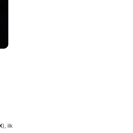
X
), ilk