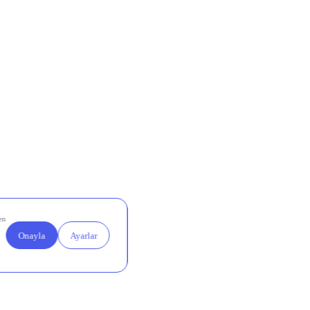
ar TL net
 belirgin
rı net