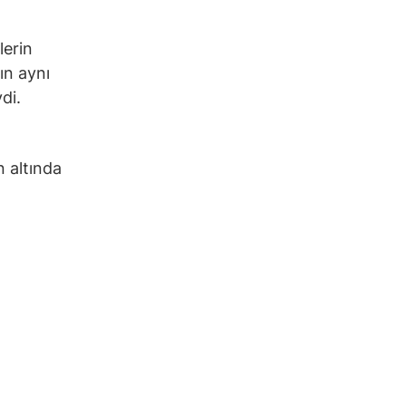
lerin
ın aynı
di.
n altında