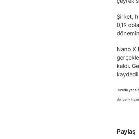
çeyrek s
Şirket, h
0,19 dola
dönemind
Nano X I
gerçekle
kaldı. G
kaydedil
Burada yer ala
Bu içerik hazı
Paylaş