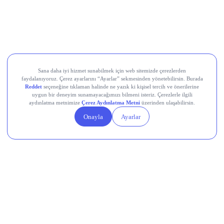
üzerinde gerçekleşti. Net kâr yıllık bazda %7,4 düşse de
beklenti üstü geldi; ilk yarı net kârı %25,9 artışla 17,2 milyar
TL’ye ulaştı.
Teknosa (TKNSA)
, 2Ç26’da zayıf tüketici talebi nedeniyle
cironun yıllık %4 daralması, net zararın ise geçen yılın
üzerine çıkarak 1,1 milyar TL seviyesine ulaşması
bekleniyordu, bugün gelecek gerçekleşen rakamlar bu
beklentiyle karşılaştırılacak.
Devr-i Alem: Dünyada Neler Oluyor?
Trump yönetimi yaklaşık 100 milyar dolarlık tarife iadesini
ödeme sürecine gönderdi.
Avro Bölgesi’nde bileşik PMI temmuzda 8 ayın en yüksek
seviyesine ulaştı.
Küresel nükleer enerji yatırımlarında hedef yıllık 250 milyar
dolar.
Çin, ABD’ye yönelik yeni düzenlemelerini açıkladı.
AB, dondurulan Rus varlıklarının gelirinden Ukrayna’ya 1,4