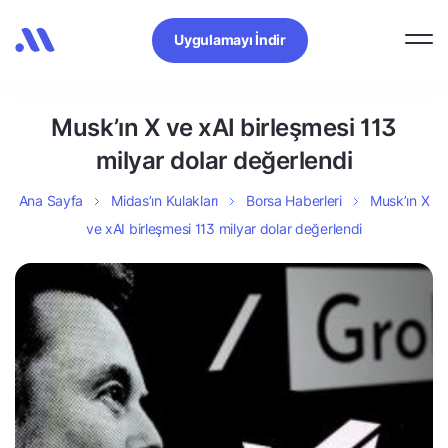
Uygulamayı İndir
Musk’ın X ve xAI birleşmesi 113
milyar dolar değerlendi
Ana Sayfa
Midas’ın Kulakları
Borsa Haberleri
Musk’ın X
ve xAI birleşmesi 113 milyar dolar değerlendi