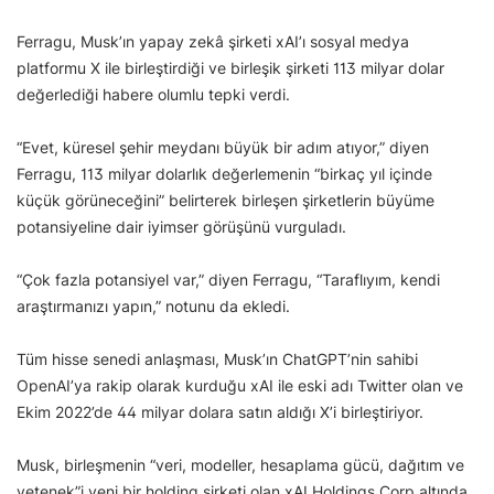
Ferragu, Musk’ın yapay zekâ şirketi xAI’ı sosyal medya
platformu X ile birleştirdiği ve birleşik şirketi 113 milyar dolar
değerlediği habere olumlu tepki verdi.
“Evet, küresel şehir meydanı büyük bir adım atıyor,” diyen
Ferragu, 113 milyar dolarlık değerlemenin “birkaç yıl içinde
küçük görüneceğini” belirterek birleşen şirketlerin büyüme
potansiyeline dair iyimser görüşünü vurguladı.
“Çok fazla potansiyel var,” diyen Ferragu, “Taraflıyım, kendi
araştırmanızı yapın,” notunu da ekledi.
Tüm hisse senedi anlaşması, Musk’ın ChatGPT’nin sahibi
OpenAI’ya rakip olarak kurduğu xAI ile eski adı Twitter olan ve
Ekim 2022’de 44 milyar dolara satın aldığı X’i birleştiriyor.
Musk, birleşmenin “veri, modeller, hesaplama gücü, dağıtım ve
yetenek”i yeni bir holding şirketi olan xAI Holdings Corp altında