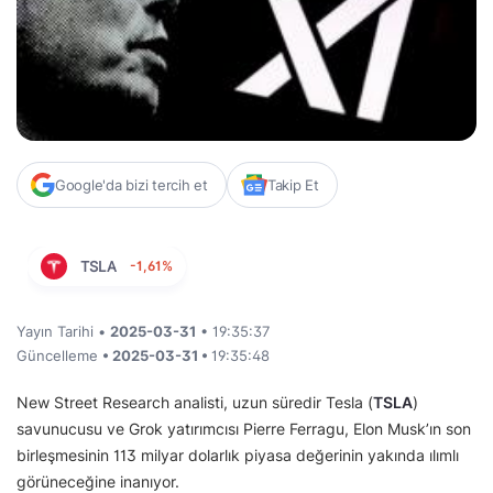
Google'da bizi tercih et
Takip Et
TSLA
-1,61%
Yayın Tarihi •
2025-03-31
• 19:35:37
Güncelleme
• 2025-03-31 •
19:35:48
New Street Research analisti, uzun süredir Tesla (
TSLA
)
savunucusu ve Grok yatırımcısı Pierre Ferragu, Elon Musk’ın son
birleşmesinin 113 milyar dolarlık piyasa değerinin yakında ılımlı
görüneceğine inanıyor.