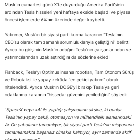
Musk’ın cumartesi günü X’te duyurduğu Amerika Parti’sinin
ardından Tesla hisseleri yeni haftaya ekside başladı ve piyasa
öncesi işlemlerde 6%’nın üzerinde değer kaybetti.
Yatırımcı, Musk’ın bir siyasi parti kurma kararının “Tesla’nın
CEO’su olarak tam zamanlı sorumluluklarıyla çeliştiğini” belirtti.
Ayrıca bu girişimin Musk’ın odağını Tesla’nın çalışanlarından ve
yatırımcılarından uzaklaştırdığını da sözlerine ekledi.
Fishback, Tesla’yı Optimus insansı robotları, Tam Otonom Sürüş
ve Robotaksi ile yapay zekâda “en çekici yatırım” olarak
nitelendirdi. Ayrıca Musk’ın DOGE’yi bırakıp Tesla’ya geri
odaklanma kararının “hissedar güvenini yenilediğini” söyledi:
“
SpaceX veya xAI ile yaptığı çalışmaların aksine, ki bunlar
Tesla’nın yapay zekâ, otomasyon ve mühendislik alanlarındaki
Ar-Ge çabalarını tamamlıyor, bir siyasi parti Tesla’nın misyonunu
tamamlamakta başarısız olmakla kalmıyor, aynı zamanda aktif
olarak baltalıyor.
”