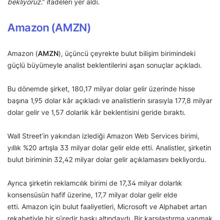
bekliyoruz
.” ifadeleri yer aldı.
Amazon (AMZN)
Amazon (
AMZN
), üçüncü çeyrekte bulut bilişim birimindeki
güçlü büyümeyle analist beklentilerini aşan sonuçlar açıkladı.
Bu dönemde şirket, 180,17 milyar dolar gelir üzerinde hisse
başına 1,95 dolar kâr açıkladı ve analistlerin sırasıyla 177,8 milyar
dolar gelir ve 1,57 dolarlık kâr beklentisini geride bıraktı.
Wall Street’in yakından izlediği Amazon Web Services birimi,
yıllık %20 artışla 33 milyar dolar gelir elde etti. Analistler, şirketin
bulut biriminin 32,42 milyar dolar gelir açıklamasını bekliyordu.
Ayrıca şirketin reklamcılık birimi de 17,34 milyar dolarlık
konsensüsün hafif üzerine, 17,7 milyar dolar gelir elde
etti. Amazon için bulut faaliyetleri, Microsoft ve Alphabet artan
rekabetiyle bir süredir baskı altındaydı. Bir karşılaştırma yapmak