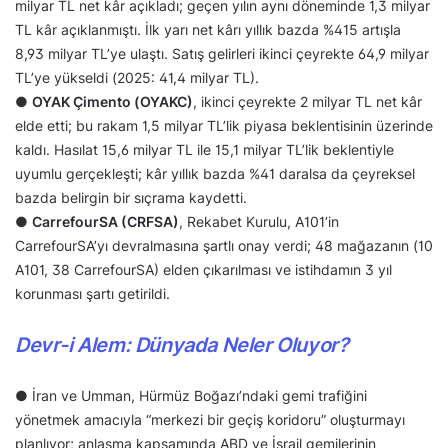
milyar TL net kâr açıkladı; geçen yılın aynı döneminde 1,3 milyar
TL kâr açıklanmıştı. İlk yarı net kârı yıllık bazda %415 artışla
8,93 milyar TL’ye ulaştı. Satış gelirleri ikinci çeyrekte 64,9 milyar
TL’ye yükseldi (2025: 41,4 milyar TL).
●
OYAK Çimento (OYAKC)
, ikinci çeyrekte 2 milyar TL net kâr
elde etti; bu rakam 1,5 milyar TL’lik piyasa beklentisinin üzerinde
kaldı. Hasılat 15,6 milyar TL ile 15,1 milyar TL’lik beklentiyle
uyumlu gerçekleşti; kâr yıllık bazda %41 daralsa da çeyreksel
bazda belirgin bir sıçrama kaydetti.
●
CarrefourSA (CRFSA)
, Rekabet Kurulu, A101’in
CarrefourSA’yı devralmasına şartlı onay verdi; 48 mağazanın (10
A101, 38 CarrefourSA) elden çıkarılması ve istihdamın 3 yıl
korunması şartı getirildi.
Devr-i Alem: Dünyada Neler Oluyor?
● İran ve Umman, Hürmüz Boğazı’ndaki gemi trafiğini
yönetmek amacıyla “merkezi bir geçiş koridoru” oluşturmayı
planlıyor; anlaşma kapsamında ABD ve İsrail gemilerinin