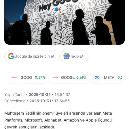
Google'da bizi tercih et
Takip Et
GOOG
0,67%
GOOGL
0,69%
META
0,25%
Yayın Tarihi •
2025-10-31
• 13:54:37
Güncelleme
• 2025-10-31 •
13:56:53
Muhteşem Yedili’nin önemli üyeleri arasında yer alan Meta
Platforms, Microsoft, Alphabet, Amazon ve Apple üçüncü
çeyrek sonuçlarını açıkladı.