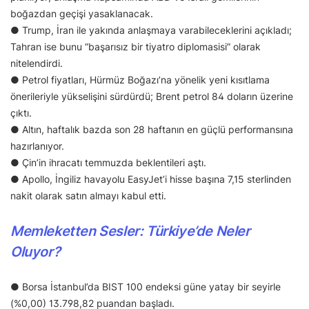
boğazdan geçişi yasaklanacak.
● Trump, İran ile yakında anlaşmaya varabileceklerini açıkladı;
Tahran ise bunu “başarısız bir tiyatro diplomasisi” olarak
nitelendirdi.
● Petrol fiyatları, Hürmüz Boğazı’na yönelik yeni kısıtlama
önerileriyle yükselişini sürdürdü; Brent petrol 84 doların üzerine
çıktı.
● Altın, haftalık bazda son 28 haftanın en güçlü performansına
hazırlanıyor.
● Çin’in ihracatı temmuzda beklentileri aştı.
● Apollo, İngiliz havayolu EasyJet’i hisse başına 7,15 sterlinden
nakit olarak satın almayı kabul etti.
Memleketten Sesler: Türkiye’de Neler
Oluyor?
● Borsa İstanbul’da BIST 100 endeksi güne yatay bir seyirle
(%0,00) 13.798,82 puandan başladı.