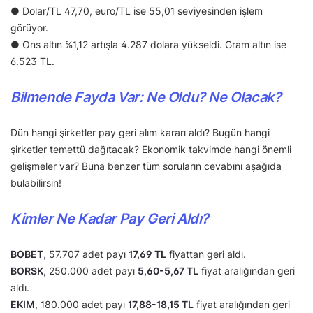
● Dolar/TL 47,70, euro/TL ise 55,01 seviyesinden işlem
görüyor.
● Ons altın %1,12 artışla 4.287 dolara yükseldi. Gram altın ise
6.523 TL.
Bilmende Fayda Var: Ne Oldu? Ne Olacak?
Dün hangi şirketler pay geri alım kararı aldı? Bugün hangi
şirketler temettü dağıtacak? Ekonomik takvimde hangi önemli
gelişmeler var? Buna benzer tüm soruların cevabını aşağıda
bulabilirsin!
Kimler Ne Kadar Pay Geri Aldı?
BOBET
, 57.707 adet payı
17,69 TL
fiyattan geri aldı.
BORSK
, 250.000 adet payı
5,60-5,67 TL
fiyat aralığından geri
aldı.
EKIM
, 180.000 adet payı
17,88-18,15 TL
fiyat aralığından geri