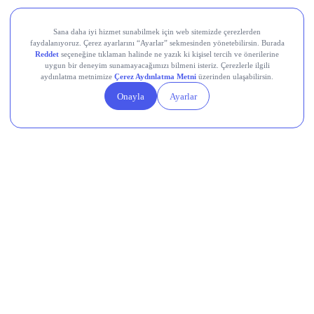
cironun yıllık %4 daralması, net zararın ise geçen yılın
üzerine çıkarak 1,1 milyar TL seviyesine ulaşması
bekleniyordu, bugün gelecek gerçekleşen rakamlar bu
beklentiyle karşılaştırılacak.
Devr-i Alem: Dünyada Neler Oluyor?
Trump yönetimi yaklaşık 100 milyar dolarlık tarife iadesini
ödeme sürecine gönderdi.
Avro Bölgesi’nde bileşik PMI temmuzda 8 ayın en yüksek
seviyesine ulaştı.
Küresel nükleer enerji yatırımlarında hedef yıllık 250 milyar
dolar.
Çin, ABD’ye yönelik yeni düzenlemelerini açıkladı.
AB, dondurulan Rus varlıklarının gelirinden Ukrayna’ya 1,4
milyar avro aktaracak.
Memleketten Sesler: Türkiye’de Neler