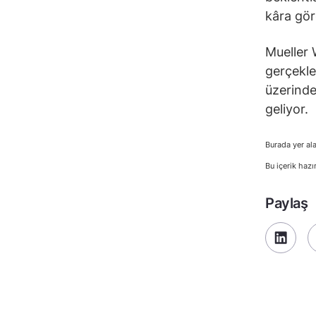
kâra gör
Mueller 
gerçekle
üzerinde
geliyor.
Burada yer ala
Bu içerik hazı
Paylaş