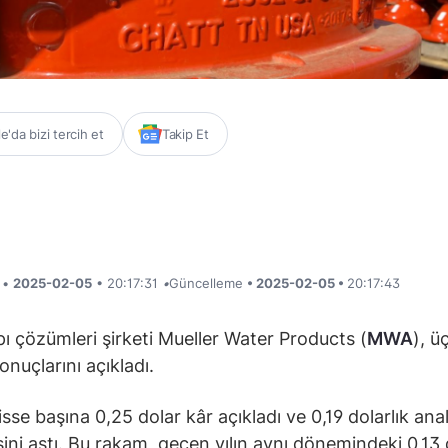
'da bizi tercih et
Takip Et
i •
2025-02-05
• 20:17:31
•
Güncelleme
• 2025-02-05 •
20:17:43
pı çözümleri şirketi Mueller Water Products (
MWA
), ü
onuçlarını açıkladı.
isse başına 0,25 dolar kâr açıkladı ve 0,19 dolarlık anal
sini aştı. Bu rakam, geçen yılın aynı dönemindeki 0,13 