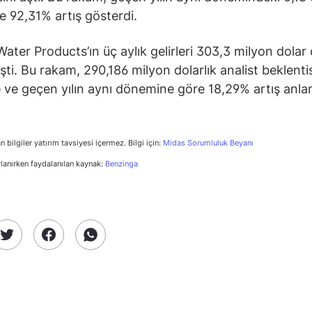
e 92,31% artış gösterdi.
Water Products’ın üç aylık gelirleri 303,3 milyon dolar
şti. Bu rakam, 290,186 milyon dolarlık analist beklenti
 ve geçen yılın aynı dönemine göre 18,29% artış anl
n bilgiler yatırım tavsiyesi içermez. Bilgi için:
Midas Sorumluluk Beyanı
rlanırken faydalanılan kaynak:
Benzinga