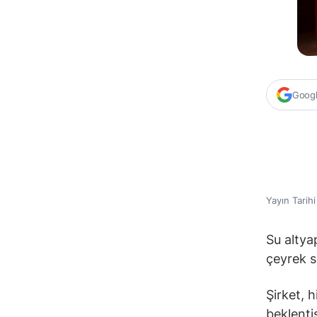
Google
Yayın Tarih
Su altya
çeyrek s
Şirket, h
beklenti