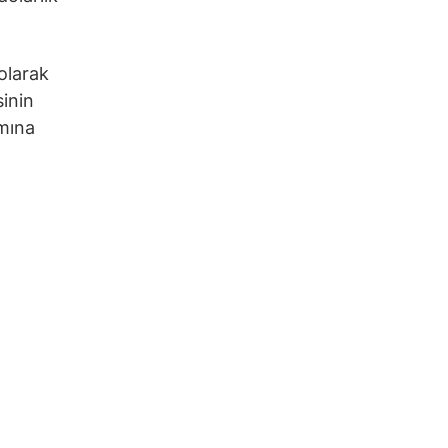
 olarak
sinin
amına