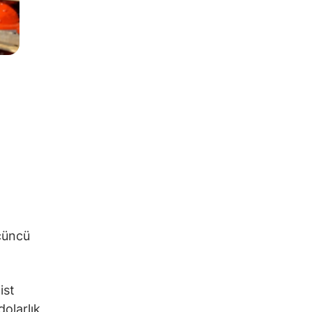
çüncü
ist
dolarlık