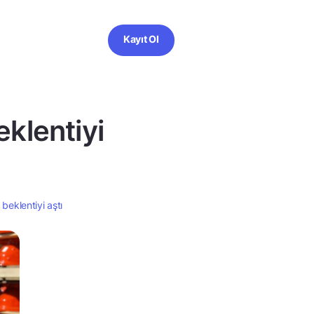
Kayıt Ol
eklentiyi
beklentiyi aştı