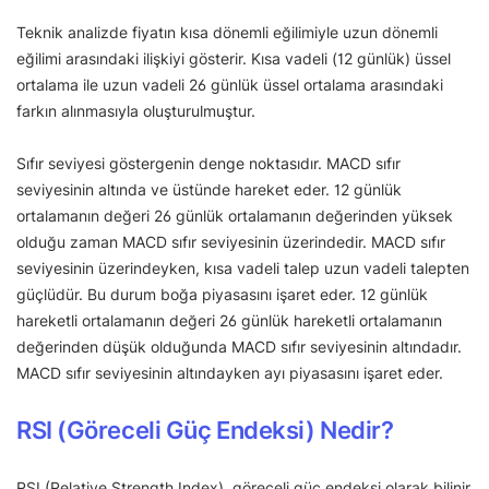
Teknik analizde fiyatın kısa dönemli eğilimiyle uzun dönemli
eğilimi arasındaki ilişkiyi gösterir. Kısa vadeli (12 günlük) üssel
ortalama ile uzun vadeli 26 günlük üssel ortalama arasındaki
farkın alınmasıyla oluşturulmuştur.
Sıfır seviyesi göstergenin denge noktasıdır. MACD sıfır
seviyesinin altında ve üstünde hareket eder. 12 günlük
ortalamanın değeri 26 günlük ortalamanın değerinden yüksek
olduğu zaman MACD sıfır seviyesinin üzerindedir. MACD sıfır
seviyesinin üzerindeyken, kısa vadeli talep uzun vadeli talepten
güçlüdür. Bu durum boğa piyasasını işaret eder. 12 günlük
hareketli ortalamanın değeri 26 günlük hareketli ortalamanın
değerinden düşük olduğunda MACD sıfır seviyesinin altındadır.
MACD sıfır seviyesinin altındayken ayı piyasasını işaret eder.
RSI (Göreceli Güç Endeksi) Nedir?
RSI (Relative Strength Index), göreceli güç endeksi olarak bilinir