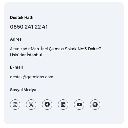
Destek Hattı
0850 241 22 41
Adres
Altunizade Mah. İnci Çıkmazı Sokak No:3 Daire:3
Üsküdar İstanbul
E-mail
destek@getmidas.com
Sosyal Medya