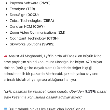
Paycom Software (
PAYC
)
Teradyne (
TER
)
DocuSign (
DOCU
)
Zebra Technologies (
ZBRA
)
Ceridian HCM (
CDAY
)
Zoom Video Communications (
ZM
)
Cognizant Technology (
CTSH
)
Skyworks Solutions (
SWKS
)
Analist Ali Mogharabi, Lyft’in hızla ABD’deki en büyük ikinci
araç paylaşım şirketi konumuna ulaştığını belirtiyor. 670 milyar
doların (brüt gelire dayalı olarak) üzerinde değer biçtiği
adreslenebilir bir pazarda Morharabi, şirketin yolcu sayısını
artırrak iddialı bir yarışmacı olduğuna inanıyor:
“
Lyft, başabaş bir rekabet içinde olduğu Uber’den (
UBER
) pazar
payı kazanma konusunda başarılı adımlar atıyor.
”
Bulut tabanlı bir yazılım şirketi olan DocuSign da