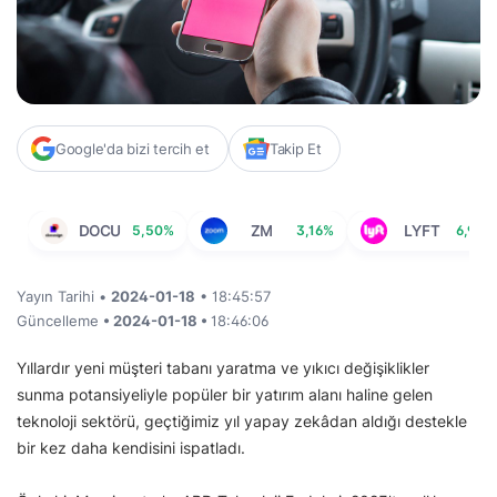
Google'da bizi tercih et
Takip Et
DOCU
5,50%
ZM
3,16%
LYFT
6,96%
Yayın Tarihi •
2024-01-18
• 18:45:57
Güncelleme
• 2024-01-18 •
18:46:06
Yıllardır yeni müşteri tabanı yaratma ve yıkıcı değişiklikler
sunma potansiyeliyle popüler bir yatırım alanı haline gelen
teknoloji sektörü, geçtiğimiz yıl yapay zekâdan aldığı destekle
bir kez daha kendisini ispatladı.