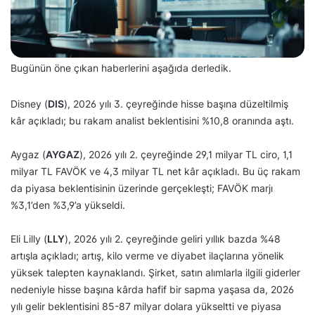
Bugünün öne çıkan haberlerini aşağıda derledik.
Disney (
DIS
), 2026 yılı 3. çeyreğinde hisse başına düzeltilmiş
kâr açıkladı; bu rakam analist beklentisini %10,8 oranında aştı.
Aygaz (
AYGAZ
), 2026 yılı 2. çeyreğinde 29,1 milyar TL ciro, 1,1
milyar TL FAVÖK ve 4,3 milyar TL net kâr açıkladı. Bu üç rakam
da piyasa beklentisinin üzerinde gerçekleşti; FAVÖK marjı
%3,1’den %3,9’a yükseldi.
Eli Lilly (
LLY
), 2026 yılı 2. çeyreğinde geliri yıllık bazda %48
artışla açıkladı; artış, kilo verme ve diyabet ilaçlarına yönelik
yüksek talepten kaynaklandı. Şirket, satın alımlarla ilgili giderler
nedeniyle hisse başına kârda hafif bir sapma yaşasa da, 2026
yılı gelir beklentisini 85-87 milyar dolara yükseltti ve piyasa