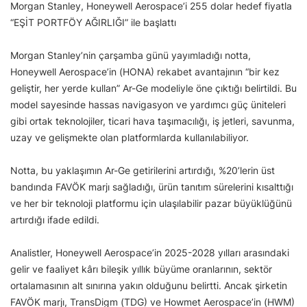
Morgan Stanley, Honeywell Aerospace’i 255 dolar hedef fiyatla
“EŞİT PORTFÖY AĞIRLIĞI” ile başlattı
Morgan Stanley’nin çarşamba günü yayımladığı notta,
Honeywell Aerospace’in (HONA) rekabet avantajının “bir kez
geliştir, her yerde kullan” Ar-Ge modeliyle öne çıktığı belirtildi. Bu
model sayesinde hassas navigasyon ve yardımcı güç üniteleri
gibi ortak teknolojiler, ticari hava taşımacılığı, iş jetleri, savunma,
uzay ve gelişmekte olan platformlarda kullanılabiliyor.
Notta, bu yaklaşımın Ar-Ge getirilerini artırdığı, %20’lerin üst
bandında FAVÖK marjı sağladığı, ürün tanıtım sürelerini kısalttığı
ve her bir teknoloji platformu için ulaşılabilir pazar büyüklüğünü
artırdığı ifade edildi.
Analistler, Honeywell Aerospace’in 2025-2028 yılları arasındaki
gelir ve faaliyet kârı bileşik yıllık büyüme oranlarının, sektör
ortalamasının alt sınırına yakın olduğunu belirtti. Ancak şirketin
FAVÖK marjı, TransDigm (TDG) ve Howmet Aerospace’in (HWM)