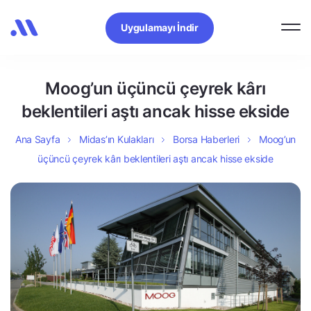
Uygulamayı İndir
Moog’un üçüncü çeyrek kârı
beklentileri aştı ancak hisse ekside
Ana Sayfa
Midas’ın Kulakları
Borsa Haberleri
Moog’un
üçüncü çeyrek kârı beklentileri aştı ancak hisse ekside