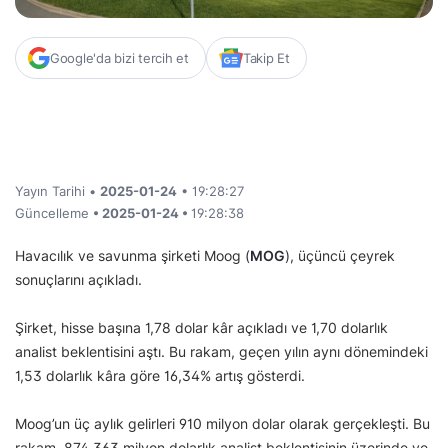
Google'da bizi tercih et
Takip Et
Yayın Tarihi •
2025-01-24
• 19:28:27
Güncelleme
• 2025-01-24 •
19:28:38
Havacılık ve savunma şirketi Moog (
MOG
), üçüncü çeyrek
sonuçlarını açıkladı.
Şirket, hisse başına 1,78 dolar kâr açıkladı ve 1,70 dolarlık
analist beklentisini aştı. Bu rakam, geçen yılın aynı dönemindeki
1,53 dolarlık kâra göre 16,34% artış gösterdi.
Moog’un üç aylık gelirleri 910 milyon dolar olarak gerçekleşti. Bu
rakam, 874,363 milyon dolarlık analist beklentisinin üzerinde ve