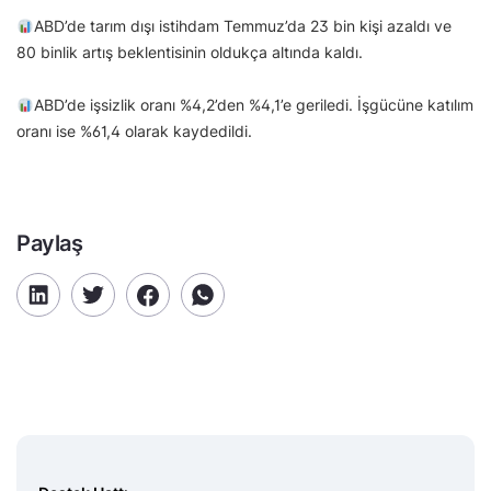
ABD’de tarım dışı istihdam Temmuz’da 23 bin kişi azaldı ve
80 binlik artış beklentisinin oldukça altında kaldı.
ABD’de işsizlik oranı %4,2’den %4,1’e geriledi. İşgücüne katılım
oranı ise %61,4 olarak kaydedildi.
Paylaş