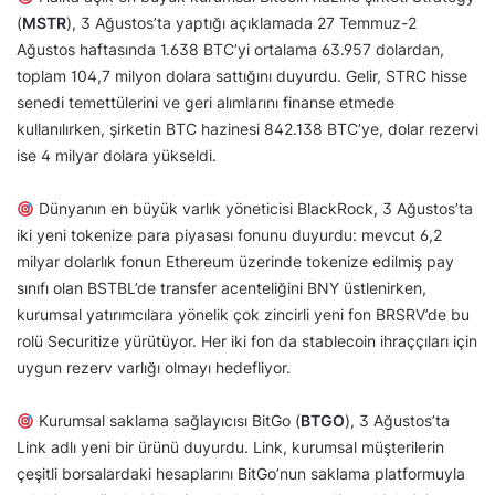
(
MSTR
), 3 Ağustos’ta yaptığı açıklamada 27 Temmuz-2
Ağustos haftasında 1.638 BTC’yi ortalama 63.957 dolardan,
toplam 104,7 milyon dolara sattığını duyurdu. Gelir, STRC hisse
senedi temettülerini ve geri alımlarını finanse etmede
kullanılırken, şirketin BTC hazinesi 842.138 BTC’ye, dolar rezervi
ise 4 milyar dolara yükseldi.
Dünyanın en büyük varlık yöneticisi BlackRock, 3 Ağustos’ta
iki yeni tokenize para piyasası fonunu duyurdu: mevcut 6,2
milyar dolarlık fonun Ethereum üzerinde tokenize edilmiş pay
sınıfı olan BSTBL’de transfer acenteliğini BNY üstlenirken,
kurumsal yatırımcılara yönelik çok zincirli yeni fon BRSRV’de bu
rolü Securitize yürütüyor. Her iki fon da stablecoin ihraççıları için
uygun rezerv varlığı olmayı hedefliyor.
Kurumsal saklama sağlayıcısı BitGo (
BTGO
), 3 Ağustos’ta
Link adlı yeni bir ürünü duyurdu. Link, kurumsal müşterilerin
çeşitli borsalardaki hesaplarını BitGo’nun saklama platformuyla