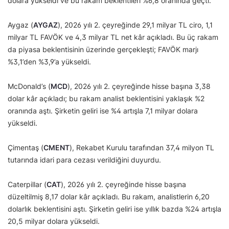
dolara yükseldi ve bu rakam beklentileri %6,8 oranında geçti.
Aygaz (
AYGAZ
), 2026 yılı 2. çeyreğinde 29,1 milyar TL ciro, 1,1
milyar TL FAVÖK ve 4,3 milyar TL net kâr açıkladı. Bu üç rakam
da piyasa beklentisinin üzerinde gerçekleşti; FAVÖK marjı
%3,1’den %3,9’a yükseldi.
McDonald’s (
MCD
), 2026 yılı 2. çeyreğinde hisse başına 3,38
dolar kâr açıkladı; bu rakam analist beklentisini yaklaşık %2
oranında aştı. Şirketin geliri ise %4 artışla 7,1 milyar dolara
yükseldi.
Çimentaş (
CMENT
), Rekabet Kurulu tarafından 37,4 milyon TL
tutarında idari para cezası verildiğini duyurdu.
Caterpillar (
CAT
), 2026 yılı 2. çeyreğinde hisse başına
düzeltilmiş 8,17 dolar kâr açıkladı. Bu rakam, analistlerin 6,20
dolarlık beklentisini aştı. Şirketin geliri ise yıllık bazda %24 artışla
20,5 milyar dolara yükseldi.