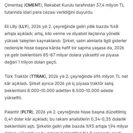
Çimentaş (
CMENT
), Rekabet Kurulu tarafından 37,4 milyon TL
tutarında idari para cezası verildiğini duyurdu.
Eli Lilly (
LLY
), 2026 yılı 2. çeyreğinde geliri yıllık bazda %48
artışla açıkladı; artış, kilo verme ve diyabet ilaçlarına yönelik
yüksek talepten kaynaklandı. Şirket, satın alımlarla ilgili giderler
nedeniyle hisse başına kârda hafif bir sapma yaşasa da, 2026
yılı gelir beklentisini 85-87 milyar dolara yükseltti ve piyasa
değeri 1 trilyon doları geçti.
Türk Traktör (
TTRAK
), 2026 yılı 2. çeyreğinde 696 milyon TL net
kâr açıkladı. Şirket ayrıca 2026 yılı iç piyasa traktör satış
beklentisini 8.000-10.000 adetten 8.500-10.000 adede
yükseltti.
Palantir (
PLTR
), 2026 yılı 2. çeyreğinde hisse başına düzeltilmiş
0,41 dolar kâr açıkladı; bu rakam analistlerin 0,34-0,35 dolarlık
beklentisini aştı. Şirketin geliri yıllık bazda %93 artışla 1,94 milyar