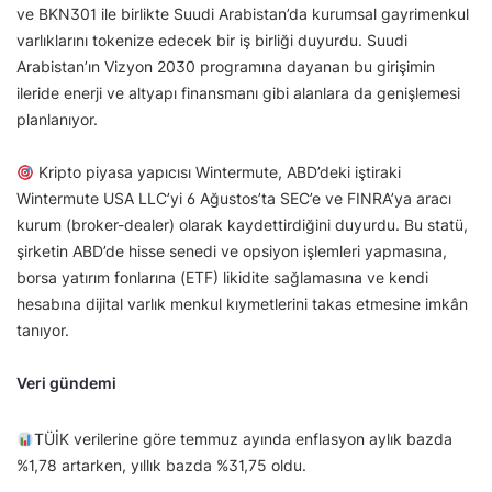
ve BKN301 ile birlikte Suudi Arabistan’da kurumsal gayrimenkul
varlıklarını tokenize edecek bir iş birliği duyurdu. Suudi
Arabistan’ın Vizyon 2030 programına dayanan bu girişimin
ileride enerji ve altyapı finansmanı gibi alanlara da genişlemesi
planlanıyor.
Kripto piyasa yapıcısı Wintermute, ABD’deki iştiraki
Wintermute USA LLC’yi 6 Ağustos’ta SEC’e ve FINRA’ya aracı
kurum (broker-dealer) olarak kaydettirdiğini duyurdu. Bu statü,
şirketin ABD’de hisse senedi ve opsiyon işlemleri yapmasına,
borsa yatırım fonlarına (ETF) likidite sağlamasına ve kendi
hesabına dijital varlık menkul kıymetlerini takas etmesine imkân
tanıyor.
Veri gündemi
TÜİK verilerine göre temmuz ayında enflasyon aylık bazda
%1,78 artarken, yıllık bazda %31,75 oldu.