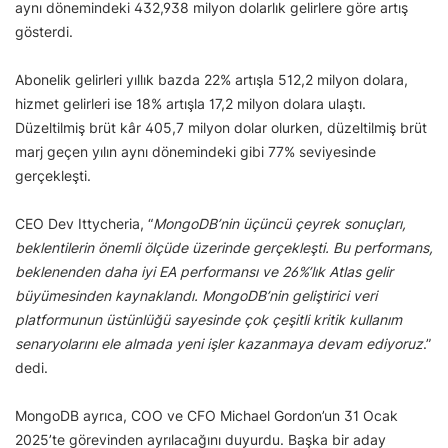
aynı dönemindeki 432,938 milyon dolarlık gelirlere göre artış
gösterdi.
Abonelik gelirleri yıllık bazda 22% artışla 512,2 milyon dolara,
hizmet gelirleri ise 18% artışla 17,2 milyon dolara ulaştı.
Düzeltilmiş brüt kâr 405,7 milyon dolar olurken, düzeltilmiş brüt
marj geçen yılın aynı dönemindeki gibi 77% seviyesinde
gerçekleşti.
CEO Dev Ittycheria, “
MongoDB’nin üçüncü çeyrek sonuçları,
beklentilerin önemli ölçüde üzerinde gerçekleşti. Bu performans,
beklenenden daha iyi EA performansı ve 26%’lık Atlas gelir
büyümesinden kaynaklandı. MongoDB’nin geliştirici veri
platformunun üstünlüğü sayesinde çok çeşitli kritik kullanım
senaryolarını ele almada yeni işler kazanmaya devam ediyoruz
.”
dedi.
MongoDB ayrıca, COO ve CFO Michael Gordon’un 31 Ocak
2025’te görevinden ayrılacağını duyurdu. Başka bir aday