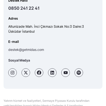
Destek Hattı
0850 241 22 41
Adres
Altunizade Mah. İnci Çıkmazı Sokak No:3 Daire:3
Üsküdar İstanbul
E-mail
destek@getmidas.com
Sosyal Medya
Yatırım hizmet ve faaliyetleri, Sermaye Piyasası Kurulu tarafından
yetkilendirilen lisanslı Midas Menkul Değerler A.Ş tarafından