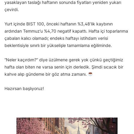
yasaklayan taslağı haftanın sonunda fiyatları yeniden yukarı
çevirdi.
Yurt içinde BIST 100, önceki haftanın %3,48’lik kaybının
ardından Temmuz’u %4,70 negatif kapattı. Hafta içi toparlanma
çabaları kalıcı olamadı; endeks haftayı istihdam verisi
beklentisiyle sınırlı bir yükselişle tamamlama eğiliminde.
“Neler kaçırdım?” diye üzülmene gerek yok çünkü geçtiğimiz
hafta olan biten ne varsa senin için derledik. Şimdi sıcacık bir
kahve alıp gündeme bir göz atma zamanı.
Hazırsan başlıyoruz!