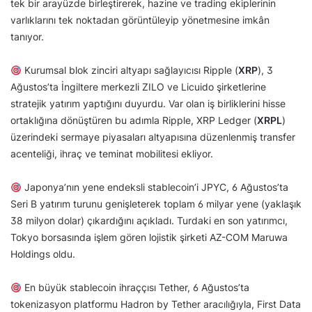
tek bir arayüzde birleştirerek, hazine ve trading ekiplerinin
varlıklarını tek noktadan görüntüleyip yönetmesine imkân
tanıyor.
Kurumsal blok zinciri altyapı sağlayıcısı Ripple (
XRP
), 3
Ağustos’ta İngiltere merkezli ZILO ve Licuido şirketlerine
stratejik yatırım yaptığını duyurdu. Var olan iş birliklerini hisse
ortaklığına dönüştüren bu adımla Ripple, XRP Ledger (
XRPL
)
üzerindeki sermaye piyasaları altyapısına düzenlenmiş transfer
acenteliği, ihraç ve teminat mobilitesi ekliyor.
Japonya’nın yene endeksli stablecoin’i JPYC, 6 Ağustos’ta
Seri B yatırım turunu genişleterek toplam 6 milyar yene (yaklaşık
38 milyon dolar) çıkardığını açıkladı. Turdaki en son yatırımcı,
Tokyo borsasında işlem gören lojistik şirketi AZ-COM Maruwa
Holdings oldu.
En büyük stablecoin ihraççısı Tether, 6 Ağustos’ta
tokenizasyon platformu Hadron by Tether aracılığıyla, First Data