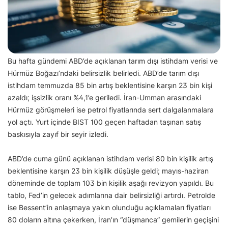
Bu hafta gündemi ABD’de açıklanan tarım dışı istihdam verisi ve
Hürmüz Boğazı’ndaki belirsizlik belirledi. ABD’de tarım dışı
istihdam temmuzda 85 bin artış beklentisine karşın 23 bin kişi
azaldı; işsizlik oranı %4,1’e geriledi. İran-Umman arasındaki
Hürmüz görüşmeleri ise petrol fiyatlarında sert dalgalanmalara
yol açtı. Yurt içinde BIST 100 geçen haftadan taşınan satış
baskısıyla zayıf bir seyir izledi.
ABD’de cuma günü açıklanan istihdam verisi 80 bin kişilik artış
beklentisine karşın 23 bin kişilik düşüşle geldi; mayıs-haziran
döneminde de toplam 103 bin kişilik aşağı revizyon yapıldı. Bu
tablo, Fed’in gelecek adımlarına dair belirsizliği artırdı. Petrolde
ise Bessent’in anlaşmaya yakın olunduğu açıklamaları fiyatları
80 doların altına çekerken, İran’ın “düşmanca” gemilerin geçişini