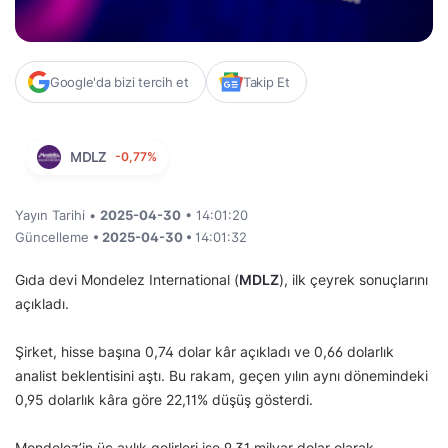
Google'da bizi tercih et
Takip Et
MDLZ
-0,77%
Yayın Tarihi •
2025-04-30
• 14:01:20
Güncelleme
• 2025-04-30 •
14:01:32
Gıda devi Mondelez International (
MDLZ
), ilk çeyrek sonuçlarını
açıkladı.
Şirket, hisse başına 0,74 dolar kâr açıkladı ve 0,66 dolarlık
analist beklentisini aştı. Bu rakam, geçen yılın aynı dönemindeki
0,95 dolarlık kâra göre 22,11% düşüş gösterdi.
Mondelez’in üç aylık gelirleri ise 9,31 milyar dolar olarak