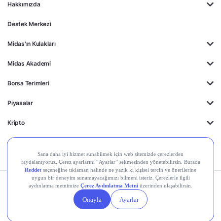
Hakkımızda
Destek Merkezi
Midas'ın Kulakları
Midas Akademi
Borsa Terimleri
Piyasalar
Kripto
Ayrıcalıklar
Kişisel Verilerin
Gizlilik
Yasal
Çerez
Korunması
Politikası
Duyurular
Ayarları
© 2026 Midas Finansal Teknolojiler A.Ş. Tüm hakları saklıdır.