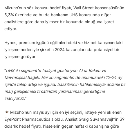
Mizuho’nun söz konusu hedef fiyatı, Wall Street konsensüsünün
5,3% üzerinde ve bu da bankanın UHS konusunda diğer
analistlere göre daha iyimser bir konumda olduğuna işaret
ediyor.
Hynes, premium işgücü eğilimlerindeki ve hizmet karışımındaki
iyileşme nedeniyle şirketin 2024 kazançlarında potansiyel bir
iyileşme görüyor:
“
UHS iki segmentte faaliyet gösteriyor: Akut Bakım ve
Davranışsal Sağlık. Her iki segmentin de önümüzdeki 12-24 ay
içinde talep artışı ve işgücü baskılarının hafiflemesiyle anlamlı bir
marj genişlemesi fırsatından yararlanması gerektiğine
inanıyoruz.
”
Mizuho’nun mayıs ayı için en iyi seçimi, listeye yeni eklenen
EyePoint Pharmaceuticals oldu. Analist Graig Suvannavejh’in 39
dolarlık hedef fiyatı, hisselerin geçen haftaki kapanışına göre