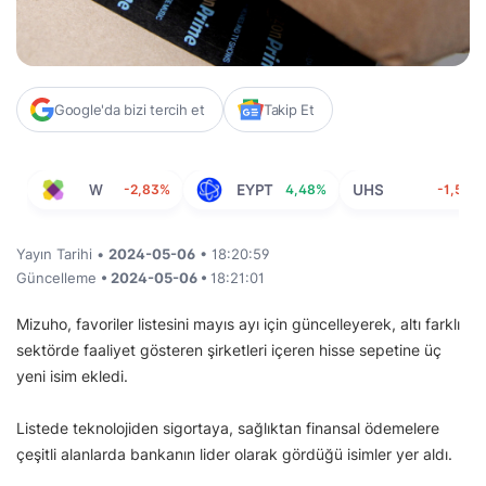
Google'da bizi tercih et
Takip Et
W
-2,83%
EYPT
4,48%
UHS
-1,58%
Yayın Tarihi •
2024-05-06
• 18:20:59
Güncelleme
• 2024-05-06 •
18:21:01
Mizuho, favoriler listesini mayıs ayı için güncelleyerek, altı farklı
sektörde faaliyet gösteren şirketleri içeren hisse sepetine üç
yeni isim ekledi.
Listede teknolojiden sigortaya, sağlıktan finansal ödemelere
çeşitli alanlarda bankanın lider olarak gördüğü isimler yer aldı.