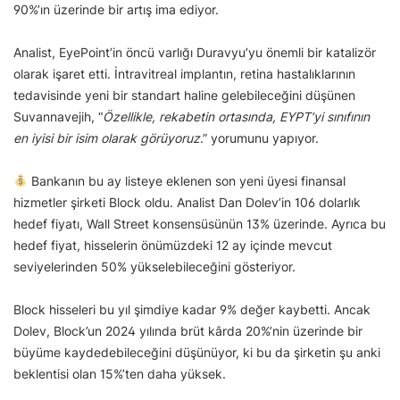
90%’ın üzerinde bir artış ima ediyor.
Analist, EyePoint’in öncü varlığı Duravyu’yu önemli bir katalizör
olarak işaret etti. İntravitreal implantın, retina hastalıklarının
tedavisinde yeni bir standart haline gelebileceğini düşünen
Suvannavejih, “
Özellikle, rekabetin ortasında, EYPT’yi sınıfının
en iyisi bir isim olarak görüyoruz
.” yorumunu yapıyor.
Bankanın bu ay listeye eklenen son yeni üyesi finansal
hizmetler şirketi Block oldu. Analist Dan Dolev’in 106 dolarlık
hedef fiyatı, Wall Street konsensüsünün 13% üzerinde. Ayrıca bu
hedef fiyat, hisselerin önümüzdeki 12 ay içinde mevcut
seviyelerinden 50% yükselebileceğini gösteriyor.
Block hisseleri bu yıl şimdiye kadar 9% değer kaybetti. Ancak
Dolev, Block’un 2024 yılında brüt kârda 20%’nin üzerinde bir
büyüme kaydedebileceğini düşünüyor, ki bu da şirketin şu anki
beklentisi olan 15%’ten daha yüksek.