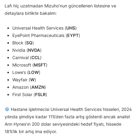
Lafı hiç uzatmadan Mizuho’nun güncellenen listesine ve
detaylara birlikte bakalım:
Universal Health Services (
UHS
)
EyePoint Pharmaceuticals (
EYPT
)
Block (
SQ
)
Nvidia (
NVDA
)
Carnival (
CCL
)
Microsoft (
MSFT
)
Lowe’s (
LOW
)
Wayfair (
W
)
Amazon (
AMZN
)
First Solar (
FSLR
)
Hastane işletmecisi Universal Health Services hisseleri, 2024
yılında şimdiye kadar 11%’den fazla artış gösterdi ancak analist
Ann Hynes’ın 200 dolar seviyesindeki hedef fiyatı, hissede
18%’lik bir artış ima ediyor.