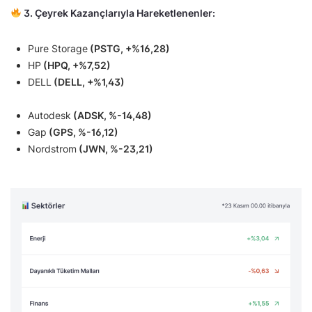
3. Çeyrek Kazançlarıyla Hareketlenenler:
Pure Storage
(PSTG, +%16,28)
HP
(HPQ, +%7,52)
DELL
(DELL, +%1,43)
Autodesk
(ADSK, %-14,48)
Gap
(GPS, %-16,12)
Nordstrom
(JWN, %-23,21)