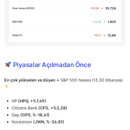
Piyasalar Açılmadan Önce
En çok yükselen ve düşen
4 S&P 500 hissesi (13.30 itibarıyla)
HP
(HPQ, +%7,49)
Citizens Bank
(CFG, +%2,28)
Gap
(GPS, %-18,41)
Nordstrom
(JWN, %-26,81)