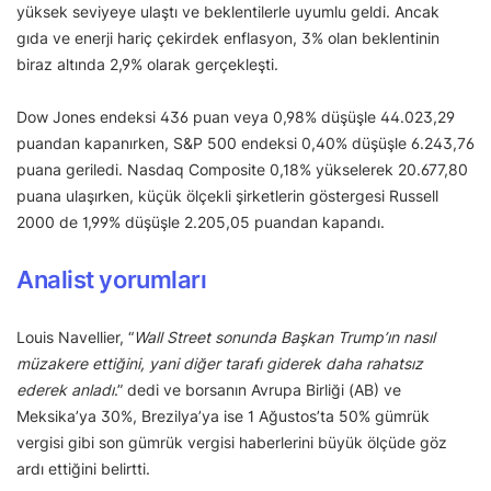
yüksek seviyeye ulaştı ve beklentilerle uyumlu geldi. Ancak
gıda ve enerji hariç çekirdek enflasyon, 3% olan beklentinin
biraz altında 2,9% olarak gerçekleşti.
Dow Jones endeksi 436 puan veya 0,98% düşüşle 44.023,29
puandan kapanırken, S&P 500 endeksi 0,40% düşüşle 6.243,76
puana geriledi. Nasdaq Composite 0,18% yükselerek 20.677,80
puana ulaşırken, küçük ölçekli şirketlerin göstergesi Russell
2000 de 1,99% düşüşle 2.205,05 puandan kapandı.
Analist yorumları
Louis Navellier, “
Wall Street sonunda Başkan Trump’ın nasıl
müzakere ettiğini, yani diğer tarafı giderek daha rahatsız
ederek anladı
.” dedi ve borsanın Avrupa Birliği (AB) ve
Meksika’ya 30%, Brezilya’ya ise 1 Ağustos’ta 50% gümrük
vergisi gibi son gümrük vergisi haberlerini büyük ölçüde göz
ardı ettiğini belirtti.