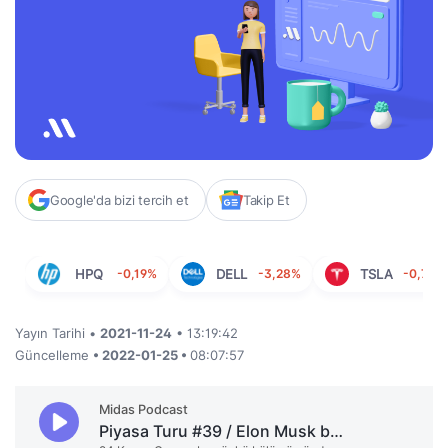
Google'da bizi tercih et
Takip Et
HPQ
-0,19%
DELL
-3,28%
TSLA
-0,72%
Yayın Tarihi •
2021-11-24
• 13:19:42
Güncelleme
• 2022-01-25 •
08:07:57