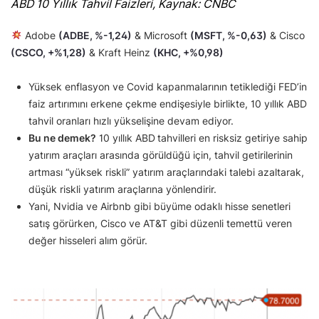
ABD 10 Yıllık Tahvil Faizleri, Kaynak: CNBC
Adobe
(ADBE, %-1,24)
& Microsoft
(MSFT, %-0,63)
& Cisco
(CSCO, +%1,28)
& Kraft Heinz
(KHC, +%0,98)
Yüksek enflasyon ve Covid kapanmalarının tetiklediği FED’in
faiz artırımını erkene çekme endişesiyle birlikte, 10 yıllık ABD
tahvil oranları hızlı yükselişine devam ediyor.
Bu ne demek?
10 yıllık ABD
tahvilleri en risksiz getiriye sahip
yatırım araçları arasında görüldüğü için, tahvil getirilerinin
artması “yüksek riskli” yatırım araçlarındaki talebi azaltarak,
düşük riskli yatırım araçlarına yönlendirir.
Yani, Nvidia ve Airbnb gibi büyüme odaklı hisse senetleri
satış görürken, Cisco ve AT&T gibi düzenli temettü veren
değer hisseleri alım görür.