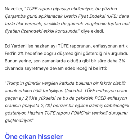
Navellier, “
TÜFE raporu piyasayı etkilemiyor, bu yüzden
Çarşamba günü açıklanacak Üretici Fiyat Endeksi (ÜFE) daha
fazla fikir verecek, özellikle de gümrük vergilerinin toptan mal
fiyatları üzerindeki etkisi konusunda
.” diye ekledi.
Ed Yardeni ise haziran ayı TÜFE raporunun, enflasyonun artık
Fed’in 2% hedefine doğru düşmediğini gösterdiğini vurguladı.
Bunun yerine, son zamanlarda olduğu gibi bir süre daha 3%
civarında seyretmeye devam edebileceğini belirtti:
“
Trump’ın gümrük vergileri katkıda bulunan bir faktör olabilir
ancak etkileri hâlâ tartışılıyor. Çekirdek TÜFE enflasyon oranı
geçen ay 2,9%’a yükseldi ve bu da çekirdek PCED enflasyon
oranının (mayısta 2,7%) benzer bir eğilimi izlemiş olabileceğini
gösteriyor. Haziran TÜFE raporu FOMC’nin temkinli duruşunu
güçlendiriyor
.”
Öne çıkan hisseler