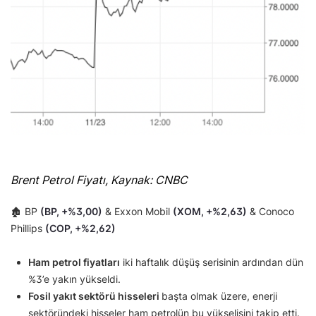
Brent Petrol Fiyatı, Kaynak: CNBC
🏚 BP
(BP, +%3,00)
& Exxon Mobil
(XOM, +%2,63)
& Conoco
Phillips
(COP, +%2,62)
Ham petrol fiyatları
iki haftalık düşüş serisinin ardından dün
%3’e yakın yükseldi.
Fosil yakıt sektörü hisseleri
başta olmak üzere, enerji
sektöründeki hisseler ham petrolün bu yükselişini takip etti.