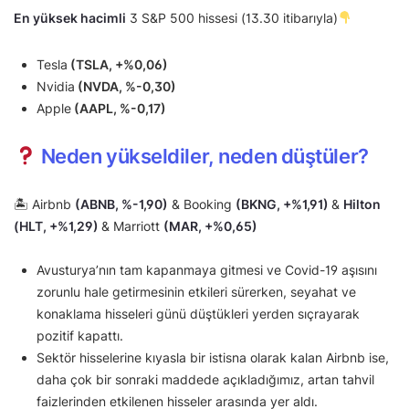
En yüksek hacimli
3 S&P 500 hissesi (13.30 itibarıyla)
Tesla
(TSLA, +%0,06)
Nvidia
(NVDA, %-0,30)
Apple
(AAPL, %-0,17)
Neden yükseldiler, neden düştüler?
🏝 Airbnb
(ABNB, %-1,90)
& Booking
(BKNG, +%1,91)
&
Hilton
(HLT, +%1,29)
& Marriott
(MAR, +%0,65)
Avusturya’nın tam kapanmaya gitmesi ve Covid-19 aşısını
zorunlu hale getirmesinin etkileri sürerken, seyahat ve
konaklama hisseleri günü düştükleri yerden sıçrayarak
pozitif kapattı.
Sektör hisselerine kıyasla bir istisna olarak kalan Airbnb ise,
daha çok bir sonraki maddede açıkladığımız, artan tahvil
faizlerinden etkilenen hisseler arasında yer aldı.