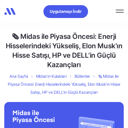
Uygulamayı İndir
🗞 Midas ile Piyasa Öncesi: Enerji
Hisselerindeki Yükseliş, Elon Musk’ın
Hisse Satışı, HP ve DELL’in Güçlü
Kazançları
Ana Sayfa
Midas’ın Kulakları
Bültenler
🗞 Midas ile
Piyasa Öncesi: Enerji Hisselerindeki Yükseliş, Elon Musk’ın Hisse
Satışı, HP ve DELL’in Güçlü Kazançları