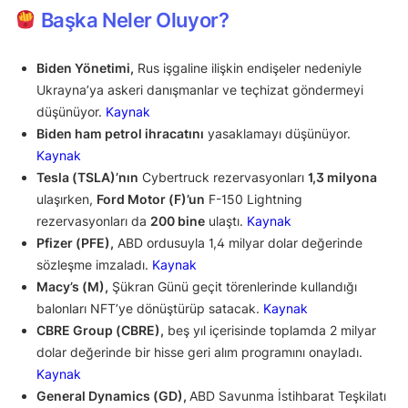
Başka Neler Oluyor?
Biden Yönetimi,
Rus işgaline ilişkin endişeler nedeniyle
Ukrayna’ya askeri danışmanlar ve teçhizat göndermeyi
düşünüyor.
Kaynak
Biden ham petrol ihracatını
yasaklamayı düşünüyor.
Kaynak
Tesla (TSLA)’nın
Cybertruck rezervasyonları
1,3 milyona
ulaşırken,
Ford Motor (F)’un
F-150 Lightning
rezervasyonları da
200 bine
ulaştı.
Kaynak
Pfizer (PFE),
ABD ordusuyla 1,4 milyar dolar değerinde
sözleşme imzaladı.
Kaynak
Macy’s (M),
Şükran Günü geçit törenlerinde kullandığı
balonları NFT’ye dönüştürüp satacak.
Kaynak
CBRE Group (CBRE),
beş yıl içerisinde toplamda 2 milyar
dolar değerinde bir hisse geri alım programını onayladı.
Kaynak
General Dynamics (GD),
ABD Savunma İstihbarat Teşkilatı