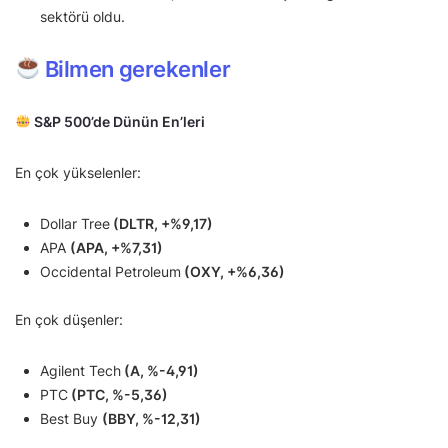
sektörü oldu.
Bilmen gerekenler
S&P 500’de Dünün En’leri
En çok yükselenler:
Dollar Tree
(DLTR, +%9,17)
APA
(APA, +%7,31)
Occidental Petroleum
(OXY, +%6,36)
En çok düşenler:
Agilent Tech
(A, %-4,91)
PTC
(PTC, %-5,36)
Best Buy
(BBY, %-12,31)