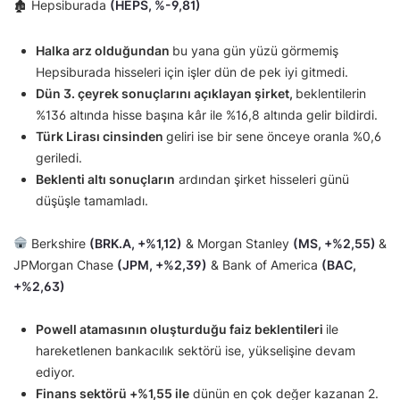
🏚 Hepsiburada
(HEPS, %-9,81)
Halka arz olduğundan
bu yana gün yüzü görmemiş
Hepsiburada hisseleri için işler dün de pek iyi gitmedi.
Dün 3. çeyrek sonuçlarını açıklayan şirket,
beklentilerin
%136 altında hisse başına kâr ile %16,8 altında gelir bildirdi.
Türk Lirası cinsinden
geliri ise bir sene önceye oranla %0,6
geriledi.
Beklenti altı sonuçların
ardından şirket hisseleri günü
düşüşle tamamladı.
Berkshire
(BRK.A, +%1,12)
& Morgan Stanley
(MS, +%2,55)
&
JPMorgan Chase
(JPM, +%2,39)
& Bank of America
(BAC,
+%2,63)
Powell atamasının oluşturduğu faiz beklentileri
ile
hareketlenen bankacılık sektörü ise, yükselişine devam
ediyor.
Finans sektörü +%1,55 ile
dünün en çok değer kazanan 2.