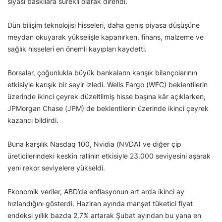
siyasi baskılara sürekli olarak direndi.
Dün bilişim teknolojisi hisseleri, daha geniş piyasa düşüşüne
meydan okuyarak yükselişle kapanırken, finans, malzeme ve
sağlık hisseleri en önemli kayıpları kaydetti.
Borsalar, çoğunlukla büyük bankaların karışık bilançolarının
etkisiyle karışık bir seyir izledi. Wells Fargo (WFC) beklentilerin
üzerinde ikinci çeyrek düzeltilmiş hisse başına kâr açıklarken,
JPMorgan Chase (JPM) de beklentilerin üzerinde ikinci çeyrek
kazancı bildirdi.
Buna karşılık Nasdaq 100, Nvidia (NVDA) ve diğer çip
üreticilerindeki keskin rallinin etkisiyle 23.000 seviyesini aşarak
yeni rekor seviyelere yükseldi.
Ekonomik veriler, ABD’de enflasyonun art arda ikinci ay
hızlandığını gösterdi. Haziran ayında manşet tüketici fiyat
endeksi yıllık bazda 2,7% artarak Şubat ayından bu yana en