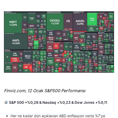
Finviz.com, 12 Ocak S&P500 Performansı
S&P 500 +%0,28 & Nasdaq +%0,23 & Dow Jones +%0,11
Her ne kadar dün açıklanan ABD enflasyon verisi %7’ye