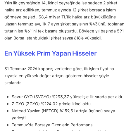
Yılın ilk çeyreğinde 14, ikinci çeyreğinde ise sadece 2 şirket
halka arz edilirken, temmuz ayında 12 şirket borsada işlem
görmeye başladı. 38,4 milyar TL’lik halka arz büyüklüğüne
ulaşan temmuz ayı, ilk 7 ayın şirket sayısının %43’ünü, toplanan
tutarın ise %61’ini tek başına oluşturdu. Böylece yıl başında 591
olan Borsa İstanbul’daki şirket sayısı 618’e yükseldi.
En Yüksek Prim Yapan Hisseler
31 Temmuz 2026 kapanış verilerine göre, ilk işlem fiyatına
kıyasla en yüksek değer artışını gösteren hisseler şöyle
sıralandı:
Savur GYO (SVGYO) %233,37 yükselişle ilk sırada yer aldı.
Z GYO (ZGYO) %224,02 primle ikinci oldu.
Netcad Yazılım (NETCD) %159,51 artışla üçüncü sıraya
yerleşti.
Temmuz’da Borsaya Girenlerin Performansı