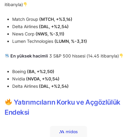
itibarıyla)
Match Group
(MTCH, +%3,16)
Delta Airlines
(DAL, +%2,54)
News Corp
(NWS, %-3,11)
Lumen Technologies
(LUMN, %-3,31)
En yüksek hacimli
3 S&P 500 hissesi (14.45 itibarıyla)
Boeing
(BA, +%2,50)
Nvidia
(NVDA, +%0,54)
Delta Airlines
(DAL, +%2,54)
Yatırımcıların Korku ve Açgözlülük
Endeksi