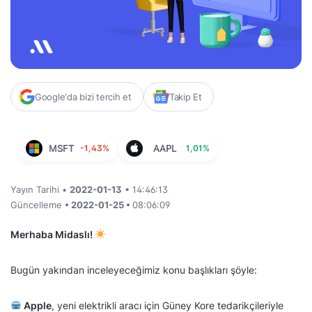
Google'da bizi tercih et
Takip Et
MSFT
-1,43%
AAPL
1,01%
Yayın Tarihi •
2022-01-13
• 14:46:13
Güncelleme
• 2022-01-25 •
08:06:09
Merhaba Midaslı!
Bugün yakından inceleyeceğimiz konu başlıkları şöyle:
Apple
, yeni elektrikli aracı için Güney Kore tedarikçileriyle