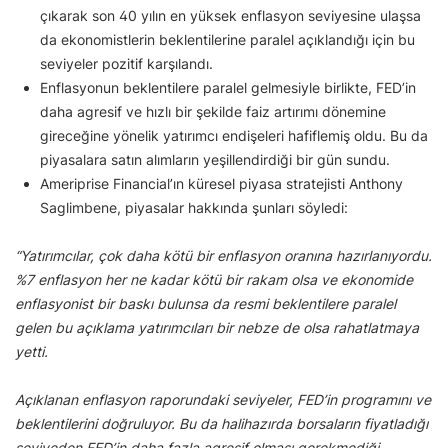
çıkarak son 40 yılın en yüksek enflasyon seviyesine ulaşsa
da ekonomistlerin beklentilerine paralel açıklandığı için bu
seviyeler pozitif karşılandı.
Enflasyonun beklentilere paralel gelmesiyle birlikte, FED’in
daha agresif ve hızlı bir şekilde faiz artırımı dönemine
gireceğine yönelik yatırımcı endişeleri hafiflemiş oldu. Bu da
piyasalara satın alımların yeşillendirdiği bir gün sundu.
Ameriprise Financial’ın küresel piyasa stratejisti Anthony
Saglimbene, piyasalar hakkında şunları söyledi:
“Yatırımcılar, çok daha kötü bir enflasyon oranına hazırlanıyordu.
%7 enflasyon her ne kadar kötü bir rakam olsa ve ekonomide
enflasyonist bir baskı bulunsa da resmi beklentilere paralel
gelen bu açıklama yatırımcıları bir nebze de olsa rahatlatmaya
yetti.
Açıklanan enflasyon raporundaki seviyeler, FED’in programını ve
beklentilerini doğruluyor. Bu da halihazırda borsaların fiyatladığı
seviyeden FED’in daha fazla agresif olması gerekmediği