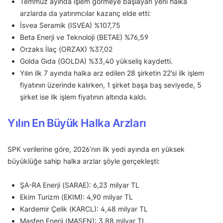
Temmuz ayında işlem görmeye başlayan yeni halka
arzlarda da yatırımcılar kazanç elde etti:
İsvea Seramik (ISVEA) %107,75
Beta Enerji ve Teknoloji (BETAE) %76,59
Orzaks İlaç (ORZAX) %37,02
Golda Gıda (GOLDA) %33,40 yükseliş kaydetti.
Yılın ilk 7 ayında halka arz edilen 28 şirketin 22’si ilk işlem
fiyatının üzerinde kalırken, 1 şirket başa baş seviyede, 5
şirket ise ilk işlem fiyatının altında kaldı.
Yılın En Büyük Halka Arzları
SPK verilerine göre, 2026’nın ilk yedi ayında en yüksek
büyüklüğe sahip halka arzlar şöyle gerçekleşti:
ŞA-RA Enerji (SARAE): 6,23 milyar TL
Ekim Turizm (EKIM): 4,90 milyar TL
Kardemir Çelik (KARCL): 4,48 milyar TL
Masfen Enerji (MASFN): 3,88 milyar TL