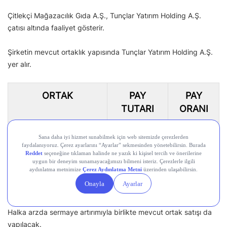
Çitlekçi Mağazacılık Gıda A.Ş., Tunçlar Yatırım Holding A.Ş.
çatısı altında faaliyet gösterir.
Şirketin mevcut ortaklık yapısında Tunçlar Yatırım Holding A.Ş.
yer alır.
ORTAK
PAY
PAY
TUTARI
ORANI
Tunçlar Yatırım
150.000.000
%100
Holding A.Ş.
TL
Toplam
150.000.000
%100
TL
Halka arzda sermaye artırımıyla birlikte mevcut ortak satışı da
yapılacak.