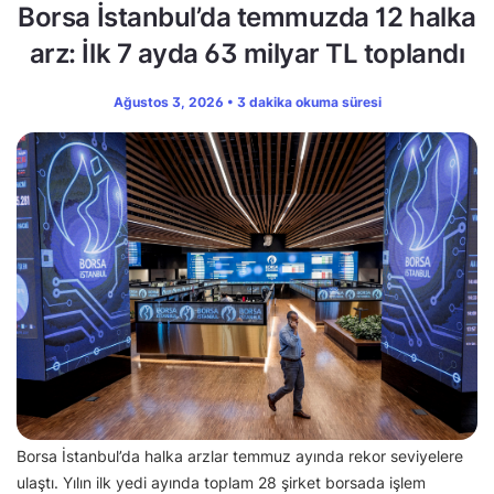
Borsa İstanbul’da temmuzda 12 halka
arz: İlk 7 ayda 63 milyar TL toplandı
Ağustos 3, 2026 • 3 dakika okuma süresi
Borsa İstanbul’da halka arzlar temmuz ayında rekor seviyelere
ulaştı. Yılın ilk yedi ayında toplam 28 şirket borsada işlem