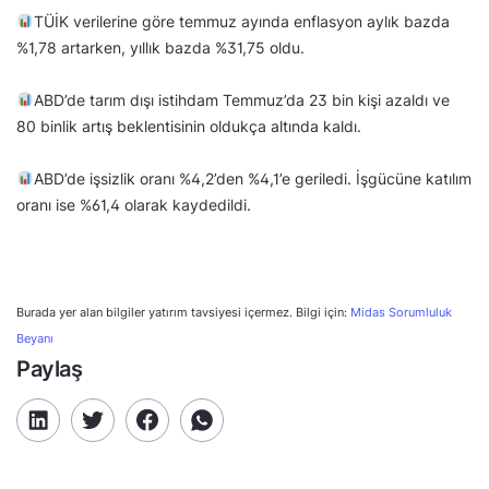
TÜİK verilerine göre temmuz ayında enflasyon aylık bazda
%1,78 artarken, yıllık bazda %31,75 oldu.
ABD’de tarım dışı istihdam Temmuz’da 23 bin kişi azaldı ve
80 binlik artış beklentisinin oldukça altında kaldı.
ABD’de işsizlik oranı %4,2’den %4,1’e geriledi. İşgücüne katılım
oranı ise %61,4 olarak kaydedildi.
Burada yer alan bilgiler yatırım tavsiyesi içermez. Bilgi için:
Midas Sorumluluk
Beyanı
Paylaş