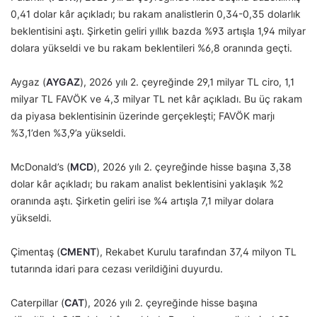
0,41 dolar kâr açıkladı; bu rakam analistlerin 0,34-0,35 dolarlık
beklentisini aştı. Şirketin geliri yıllık bazda %93 artışla 1,94 milyar
dolara yükseldi ve bu rakam beklentileri %6,8 oranında geçti.
Aygaz (
AYGAZ
), 2026 yılı 2. çeyreğinde 29,1 milyar TL ciro, 1,1
milyar TL FAVÖK ve 4,3 milyar TL net kâr açıkladı. Bu üç rakam
da piyasa beklentisinin üzerinde gerçekleşti; FAVÖK marjı
%3,1’den %3,9’a yükseldi.
McDonald’s (
MCD
), 2026 yılı 2. çeyreğinde hisse başına 3,38
dolar kâr açıkladı; bu rakam analist beklentisini yaklaşık %2
oranında aştı. Şirketin geliri ise %4 artışla 7,1 milyar dolara
yükseldi.
Çimentaş (
CMENT
), Rekabet Kurulu tarafından 37,4 milyon TL
tutarında idari para cezası verildiğini duyurdu.
Caterpillar (
CAT
), 2026 yılı 2. çeyreğinde hisse başına