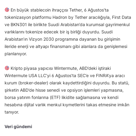
En büyük stablecoin ihraççısı Tether, 6 Ağustos’ta
tokenizasyon platformu Hadron by Tether aracılığıyla, First Data
ve BKN301 ile birlikte Suudi Arabistan’da kurumsal gayrimenkul
varlıklarını tokenize edecek bir iş birliği duyurdu. Suudi
Arabistan’ın Vizyon 2030 programına dayanan bu girişimin
ileride enerji ve altyapı finansmanı gibi alanlara da genişlemesi
planlanıyor.
Kripto piyasa yapıcısı Wintermute, ABD’deki iştiraki
Wintermute USA LLC’yi 6 Ağustos’ta SEC’e ve FINRA’ya aracı
kurum (broker-dealer) olarak kaydettirdiğini duyurdu. Bu statü,
şirketin ABD’de hisse senedi ve opsiyon işlemleri yapmasına,
borsa yatırım fonlarına (ETF) likidite sağlamasına ve kendi
hesabına dijital varlık menkul kıymetlerini takas etmesine imkân
tanıyor.
Veri gündemi