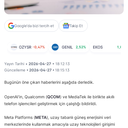
Google'da bizi tercih et
Takip Et
OZYSR
-0,47%
GENIL
2,52%
EKOS
1,86%
Yayın Tarihi •
2026-04-27
• 18:12:13
Güncelleme
• 2026-04-27 •
18:15:13
Bugünün öne çıkan haberlerini aşağıda derledik.
OpenAI’in, Qualcomm (
QCOM
) ve MediaTek ile birlikte akıllı
telefon işlemcileri geliştirmek için çalıştığı bildirildi.
Meta Platforms (
META
), uzay tabanlı güneş enerjisini veri
merkezlerinde kullanmak amacıyla uzay teknolojileri girişimi