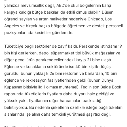
yalnızca mevsimsellik değil, ABD’de okul bölgelerinin karşı
karşıya kaldığı bütçe baskıları da etkili olmuş olabilir. Düşen
öğrenci sayıları ve artan maliyetler nedeniyle Chicago, Los
Angeles ve birçok başka bölgede öğretmen ve destek personeli
pozisyonlarında kesintiler gündemde.
Tüketiciye bağlı sektörler de zayıf kaldı. Perakende istihdamı 19
bin kişi gerilerken, depo, süpermarket tipi büyük mağazalar ve
diğer genel ürün perakendecilerindeki kayıp 21 bine ulaştı.
Eğlence ve konaklama sektöründe ise 40 bin kişilik düşüş
görüldü; bunun yaklaşık 26 bini restoran ve barlardan, 10 bini
eğlence ve rekreasyon faaliyetlerinden geldi (bunun Dünya
Kupasının bitişiyle ilgili olması muhtemel). Fed’in son Beige Book
raporunda tüketicilerin fiyatlara daha duyarlı hale geldiği ve
yüksek yakıt fiyatlarının diğer harcamaları baskıladığı
belirtiliyordu. Bu nedenle şirketlerin özellikle isteğe bağlı tüketim
alanlarında işe alımı daha temkinli yürütmesi şaşırtıcı değil.