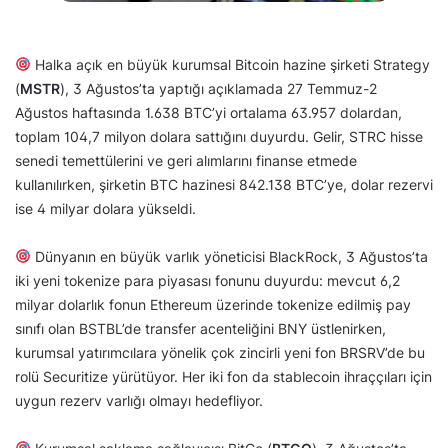
Halka açık en büyük kurumsal Bitcoin hazine şirketi Strategy
(
MSTR
), 3 Ağustos’ta yaptığı açıklamada 27 Temmuz-2
Ağustos haftasında 1.638 BTC’yi ortalama 63.957 dolardan,
toplam 104,7 milyon dolara sattığını duyurdu. Gelir, STRC hisse
senedi temettülerini ve geri alımlarını finanse etmede
kullanılırken, şirketin BTC hazinesi 842.138 BTC’ye, dolar rezervi
ise 4 milyar dolara yükseldi.
Dünyanın en büyük varlık yöneticisi BlackRock, 3 Ağustos’ta
iki yeni tokenize para piyasası fonunu duyurdu: mevcut 6,2
milyar dolarlık fonun Ethereum üzerinde tokenize edilmiş pay
sınıfı olan BSTBL’de transfer acenteliğini BNY üstlenirken,
kurumsal yatırımcılara yönelik çok zincirli yeni fon BRSRV’de bu
rolü Securitize yürütüyor. Her iki fon da stablecoin ihraççıları için
uygun rezerv varlığı olmayı hedefliyor.