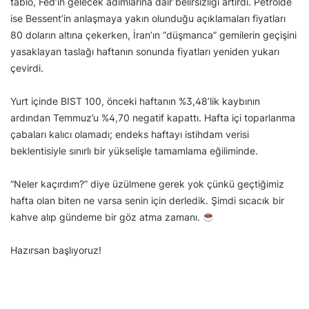
tablo, Fed’in gelecek adımlarına dair belirsizliği artırdı. Petrolde
ise Bessent’in anlaşmaya yakın olunduğu açıklamaları fiyatları
80 doların altına çekerken, İran’ın “düşmanca” gemilerin geçişini
yasaklayan taslağı haftanın sonunda fiyatları yeniden yukarı
çevirdi.
Yurt içinde BIST 100, önceki haftanın %3,48’lik kaybının
ardından Temmuz’u %4,70 negatif kapattı. Hafta içi toparlanma
çabaları kalıcı olamadı; endeks haftayı istihdam verisi
beklentisiyle sınırlı bir yükselişle tamamlama eğiliminde.
“Neler kaçırdım?” diye üzülmene gerek yok çünkü geçtiğimiz
hafta olan biten ne varsa senin için derledik. Şimdi sıcacık bir
kahve alıp gündeme bir göz atma zamanı.
Hazırsan başlıyoruz!