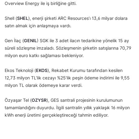
Overview Energy ile iş birliğine gitti.
Shell (
SHEL
), enerji şirketi ARC Resources’ı 13,6 milyar dolara
satın almak için anlaşmaya vardı.
Gen İlaç (
GENIL
) SGK ile 3 adet ilacın tedarikine yönelik 15 ay
süreli sözleşme imzaladı. Sözleşmenin şirketin satışlarına 70,79
milyon euro katkı sağlaması bekleniyor.
Ekos Teknoloji (
EKOS
), Rekabet Kurumu tarafından kesilen
12,73 milyon TL’lik cezayı %25’lik peşin ödeme indirimi ile 9,55
milyon TL olarak ödemeye karar verdi.
Özyaşar Tel (
OZYSR
), GES santrali projesinin kurulumunun
tamamlandığını duyurdu. İlgili santralin yıllık yaklaşık 16 milyon
kWh enerji üretimi gerçekleştireceği tahmin ediliyor.