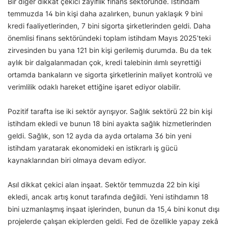
Bir diğer dikkat çekici zayıflık finans sektöründe. İstihdam
temmuzda 14 bin kişi daha azalırken, bunun yaklaşık 9 bini
kredi faaliyetlerinden, 7 bini sigorta şirketlerinden geldi. Daha
önemlisi finans sektöründeki toplam istihdam Mayıs 2025’teki
zirvesinden bu yana 121 bin kişi gerilemiş durumda. Bu da tek
aylık bir dalgalanmadan çok, kredi talebinin ılımlı seyrettiği
ortamda bankaların ve sigorta şirketlerinin maliyet kontrolü ve
verimlilik odaklı hareket ettiğine işaret ediyor olabilir.
Pozitif tarafta ise iki sektör ayrışıyor. Sağlık sektörü 22 bin kişi
istihdam ekledi ve bunun 18 bini ayakta sağlık hizmetlerinden
geldi. Sağlık, son 12 ayda da ayda ortalama 36 bin yeni
istihdam yaratarak ekonomideki en istikrarlı iş gücü
kaynaklarından biri olmaya devam ediyor.
Asıl dikkat çekici alan inşaat. Sektör temmuzda 22 bin kişi
ekledi, ancak artış konut tarafında değildi. Yeni istihdamın 18
bini uzmanlaşmış inşaat işlerinden, bunun da 15,4 bini konut dışı
projelerde çalışan ekiplerden geldi. Fed de özellikle yapay zekâ