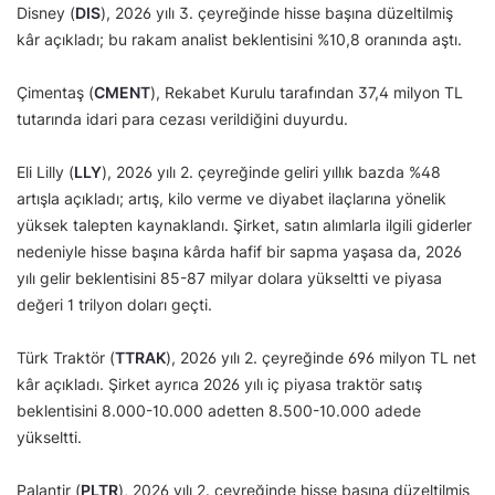
Disney (
DIS
), 2026 yılı 3. çeyreğinde hisse başına düzeltilmiş
kâr açıkladı; bu rakam analist beklentisini %10,8 oranında aştı.
Çimentaş (
CMENT
), Rekabet Kurulu tarafından 37,4 milyon TL
tutarında idari para cezası verildiğini duyurdu.
Eli Lilly (
LLY
), 2026 yılı 2. çeyreğinde geliri yıllık bazda %48
artışla açıkladı; artış, kilo verme ve diyabet ilaçlarına yönelik
yüksek talepten kaynaklandı. Şirket, satın alımlarla ilgili giderler
nedeniyle hisse başına kârda hafif bir sapma yaşasa da, 2026
yılı gelir beklentisini 85-87 milyar dolara yükseltti ve piyasa
değeri 1 trilyon doları geçti.
Türk Traktör (
TTRAK
), 2026 yılı 2. çeyreğinde 696 milyon TL net
kâr açıkladı. Şirket ayrıca 2026 yılı iç piyasa traktör satış
beklentisini 8.000-10.000 adetten 8.500-10.000 adede
yükseltti.
Palantir (
PLTR
), 2026 yılı 2. çeyreğinde hisse başına düzeltilmiş