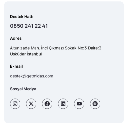
Destek Hattı
0850 241 22 41
Adres
Altunizade Mah. İnci Çıkmazı Sokak No:3 Daire:3
Üsküdar İstanbul
E-mail
destek@getmidas.com
Sosyal Medya