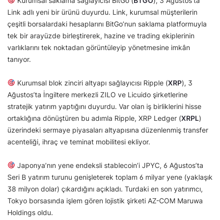
Kurumsal saklama sağlayıcısı BitGo (
BTGO
), 3 Ağustos’ta
Link adlı yeni bir ürünü duyurdu. Link, kurumsal müşterilerin
çeşitli borsalardaki hesaplarını BitGo’nun saklama platformuyla
tek bir arayüzde birleştirerek, hazine ve trading ekiplerinin
varlıklarını tek noktadan görüntüleyip yönetmesine imkân
tanıyor.
Kurumsal blok zinciri altyapı sağlayıcısı Ripple (
XRP
), 3
Ağustos’ta İngiltere merkezli ZILO ve Licuido şirketlerine
stratejik yatırım yaptığını duyurdu. Var olan iş birliklerini hisse
ortaklığına dönüştüren bu adımla Ripple, XRP Ledger (
XRPL
)
üzerindeki sermaye piyasaları altyapısına düzenlenmiş transfer
acenteliği, ihraç ve teminat mobilitesi ekliyor.
Japonya’nın yene endeksli stablecoin’i JPYC, 6 Ağustos’ta
Seri B yatırım turunu genişleterek toplam 6 milyar yene (yaklaşık
38 milyon dolar) çıkardığını açıkladı. Turdaki en son yatırımcı,
Tokyo borsasında işlem gören lojistik şirketi AZ-COM Maruwa
Holdings oldu.