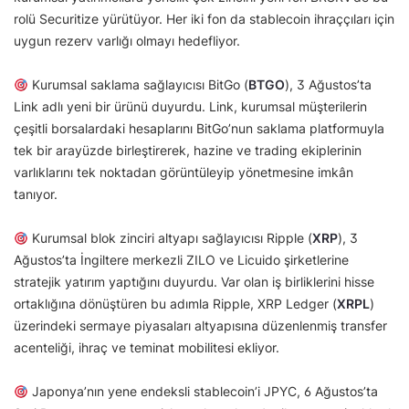
rolü Securitize yürütüyor. Her iki fon da stablecoin ihraççıları için
uygun rezerv varlığı olmayı hedefliyor.
Kurumsal saklama sağlayıcısı BitGo (
BTGO
), 3 Ağustos’ta
Link adlı yeni bir ürünü duyurdu. Link, kurumsal müşterilerin
çeşitli borsalardaki hesaplarını BitGo’nun saklama platformuyla
tek bir arayüzde birleştirerek, hazine ve trading ekiplerinin
varlıklarını tek noktadan görüntüleyip yönetmesine imkân
tanıyor.
Kurumsal blok zinciri altyapı sağlayıcısı Ripple (
XRP
), 3
Ağustos’ta İngiltere merkezli ZILO ve Licuido şirketlerine
stratejik yatırım yaptığını duyurdu. Var olan iş birliklerini hisse
ortaklığına dönüştüren bu adımla Ripple, XRP Ledger (
XRPL
)
üzerindeki sermaye piyasaları altyapısına düzenlenmiş transfer
acenteliği, ihraç ve teminat mobilitesi ekliyor.
Japonya’nın yene endeksli stablecoin’i JPYC, 6 Ağustos’ta