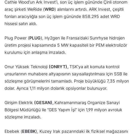
Cathie Wood’un Ark Invest’i, son üç işlem gününde Çinli otonom
araç şirketi WeRide (
WRD
) alımlarını artırdı. ARK Invest, çeşitli
fonları aracıylığla son üç işlem gününde 858.295 adet WRD
hissesi satın aldı.
Plug Power (
PLUG
), Hy2gen ile Fransa’daki Sunrhyse hidrojen
üretim projesi kapsamında 5 MW kapasiteli bir PEM elektrolizör
kurulumu için anlaşma imzaladı.
Onur Yüksek Teknoloji
(ONRYT),
TSK’ya
ait komuta kontrol
unsurlarının muhabere altyapısının sayısallaştırılması için SSB ile
sözleşme görüşmelerini tamamladı. Proje büyüklüğü 7,35 milyon
dolar. Ayrıca 1,11 milyon dolarlık opsiyonlar bulunuyor.
Girişim Elektrik
(GESAN),
Kahramanmaraş Organize Sanayi
Bölgesi Müdürlüğü ile “GES Yapım İşi” için 1,99 milyon avroluk
sözleşme imzaladı.
Ebebek (
EBEBK
), Kuzey Irak pazarındaki ilk fiziksel mağazasını