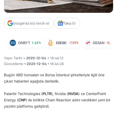
Google'da bizi tercih et
Takip Et
ONRYT
1,63%
EBEBK
-7,92%
GESAN
-0,91%
Yayın Tarihi •
2025-12-04
• 18:46:12
Güncelleme
• 2025-12-04 •
18:46:28
Bugün ABD borsaları ve Borsa İstanbul şirketleriyle ilgili öne
çıkan haberleri aşağıda derledik.
Palantir Technologies (
PLTR
), Nvidia (
NVDA
) ve CenterPoint
Energy (
CNP
) ile birlikte Chain Reaction adını verdikleri yeni bir
yazılım platformu geliştirdi.