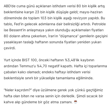
ABD’de cuma günü açıklanan istihdam verisi 80 bin kişilik artış
beklentisine karşın 23 bin kişilik düşüşle geldi; mayıs-haziran
döneminde de toplam 103 bin kişilik aşağı revizyon yapıldı. Bu
tablo, Fed’in gelecek adımlarına dair belirsizliği artırdı. Petrolde
ise Bessent’in anlaşmaya yakın olunduğu açıklamaları fiyatları
80 doların altına çekerken, İran’ın “düşmanca” gemilerin geçişini
yasaklayan taslağı haftanın sonunda fiyatları yeniden yukarı
çevirdi.
Yurt içinde BIST 100, önceki haftanın %3,48’lik kaybının
ardından Temmuz’u %4,70 negatif kapattı. Hafta içi toparlanma
çabaları kalıcı olamadı; endeks haftayı istihdam verisi
beklentisiyle sınırlı bir yükselişle tamamlama eğiliminde.
“Neler kaçırdım?” diye üzülmene gerek yok çünkü geçtiğimiz
hafta olan biten ne varsa senin için derledik. Şimdi sıcacık bir
kahve alıp gündeme bir göz atma zamanı.