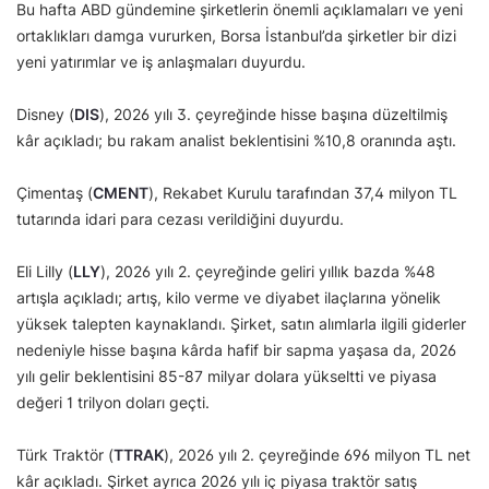
Bu hafta ABD gündemine şirketlerin önemli açıklamaları ve yeni
ortaklıkları damga vururken, Borsa İstanbul’da şirketler bir dizi
yeni yatırımlar ve iş anlaşmaları duyurdu.
Disney (
DIS
), 2026 yılı 3. çeyreğinde hisse başına düzeltilmiş
kâr açıkladı; bu rakam analist beklentisini %10,8 oranında aştı.
Çimentaş (
CMENT
), Rekabet Kurulu tarafından 37,4 milyon TL
tutarında idari para cezası verildiğini duyurdu.
Eli Lilly (
LLY
), 2026 yılı 2. çeyreğinde geliri yıllık bazda %48
artışla açıkladı; artış, kilo verme ve diyabet ilaçlarına yönelik
yüksek talepten kaynaklandı. Şirket, satın alımlarla ilgili giderler
nedeniyle hisse başına kârda hafif bir sapma yaşasa da, 2026
yılı gelir beklentisini 85-87 milyar dolara yükseltti ve piyasa
değeri 1 trilyon doları geçti.
Türk Traktör (
TTRAK
), 2026 yılı 2. çeyreğinde 696 milyon TL net
kâr açıkladı. Şirket ayrıca 2026 yılı iç piyasa traktör satış