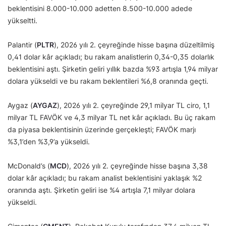
beklentisini 8.000-10.000 adetten 8.500-10.000 adede
yükseltti.
Palantir (
PLTR
), 2026 yılı 2. çeyreğinde hisse başına düzeltilmiş
0,41 dolar kâr açıkladı; bu rakam analistlerin 0,34-0,35 dolarlık
beklentisini aştı. Şirketin geliri yıllık bazda %93 artışla 1,94 milyar
dolara yükseldi ve bu rakam beklentileri %6,8 oranında geçti.
Aygaz (
AYGAZ
), 2026 yılı 2. çeyreğinde 29,1 milyar TL ciro, 1,1
milyar TL FAVÖK ve 4,3 milyar TL net kâr açıkladı. Bu üç rakam
da piyasa beklentisinin üzerinde gerçekleşti; FAVÖK marjı
%3,1’den %3,9’a yükseldi.
McDonald’s (
MCD
), 2026 yılı 2. çeyreğinde hisse başına 3,38
dolar kâr açıkladı; bu rakam analist beklentisini yaklaşık %2
oranında aştı. Şirketin geliri ise %4 artışla 7,1 milyar dolara
yükseldi.