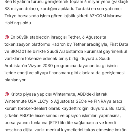
Seri B yatırım turunu genişleterek toplam 6 milyar yene (yaklaşık
38 milyon dolar) çıkardığını açıkladı. Turdaki en son yatırımcı,
Tokyo borsasında işlem gören lojistik şirketi AZ-COM Maruwa
Holdings oldu.
En büyük stablecoin ihraççısı Tether, 6 Ağustos’ta
tokenizasyon platformu Hadron by Tether aracılığıyla, First Data
ve BKN301 ile birlikte Suudi Arabistan’da kurumsal gayrimenkul
varlıklarını tokenize edecek bir iş birliği duyurdu. Suudi
Arabistan’ın Vizyon 2030 programına dayanan bu girişimin
ileride enerji ve altyapı finansmanı gibi alanlara da genişlemesi
planlanıyor.
Kripto piyasa yapıcısı Wintermute, ABD’deki iştiraki
Wintermute USA LLC’yi 6 Ağustos’ta SEC’e ve FINRA’ya aracı
kurum (broker-dealer) olarak kaydettirdiğini duyurdu. Bu statü,
şirketin ABD’de hisse senedi ve opsiyon işlemleri yapmasına,
borsa yatırım fonlarına (ETF) likidite sağlamasına ve kendi
hesabına dijital varlık menkul kıymetlerini takas etmesine imkân