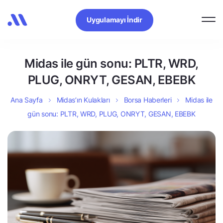
Uygulamayı İndir
Midas ile gün sonu: PLTR, WRD,
PLUG, ONRYT, GESAN, EBEBK
Ana Sayfa
Midas’ın Kulakları
Borsa Haberleri
Midas ile
gün sonu: PLTR, WRD, PLUG, ONRYT, GESAN, EBEBK