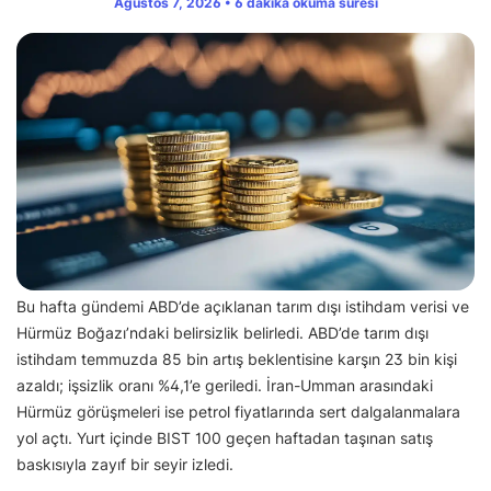
Ağustos 7, 2026 • 6 dakika okuma süresi
Bu hafta gündemi ABD’de açıklanan tarım dışı istihdam verisi ve
Hürmüz Boğazı’ndaki belirsizlik belirledi. ABD’de tarım dışı
istihdam temmuzda 85 bin artış beklentisine karşın 23 bin kişi
azaldı; işsizlik oranı %4,1’e geriledi. İran-Umman arasındaki
Hürmüz görüşmeleri ise petrol fiyatlarında sert dalgalanmalara
yol açtı. Yurt içinde BIST 100 geçen haftadan taşınan satış
baskısıyla zayıf bir seyir izledi.