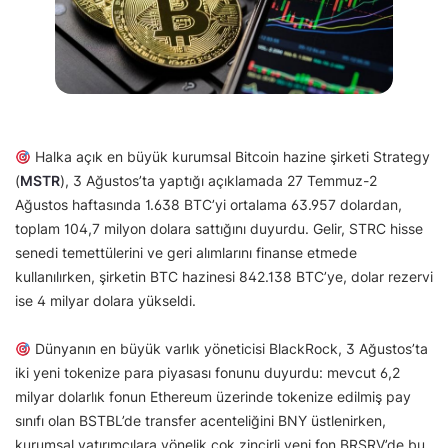
Halka açık en büyük kurumsal Bitcoin hazine şirketi Strategy
(
MSTR
), 3 Ağustos’ta yaptığı açıklamada 27 Temmuz-2
Ağustos haftasında 1.638 BTC’yi ortalama 63.957 dolardan,
toplam 104,7 milyon dolara sattığını duyurdu. Gelir, STRC hisse
senedi temettülerini ve geri alımlarını finanse etmede
kullanılırken, şirketin BTC hazinesi 842.138 BTC’ye, dolar rezervi
ise 4 milyar dolara yükseldi.
Dünyanın en büyük varlık yöneticisi BlackRock, 3 Ağustos’ta
iki yeni tokenize para piyasası fonunu duyurdu: mevcut 6,2
milyar dolarlık fonun Ethereum üzerinde tokenize edilmiş pay
sınıfı olan BSTBL’de transfer acenteliğini BNY üstlenirken,
kurumsal yatırımcılara yönelik çok zincirli yeni fon BRSRV’de bu