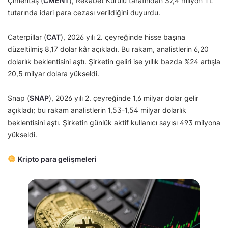
Çimentaş (
CMENT
), Rekabet Kurulu tarafından 37,4 milyon TL
tutarında idari para cezası verildiğini duyurdu.
Caterpillar (
CAT
), 2026 yılı 2. çeyreğinde hisse başına
düzeltilmiş 8,17 dolar kâr açıkladı. Bu rakam, analistlerin 6,20
dolarlık beklentisini aştı. Şirketin geliri ise yıllık bazda %24 artışla
20,5 milyar dolara yükseldi.
Snap (
SNAP
), 2026 yılı 2. çeyreğinde 1,6 milyar dolar gelir
açıkladı; bu rakam analistlerin 1,53-1,54 milyar dolarlık
beklentisini aştı. Şirketin günlük aktif kullanıcı sayısı 493 milyona
yükseldi.
Kripto para gelişmeleri