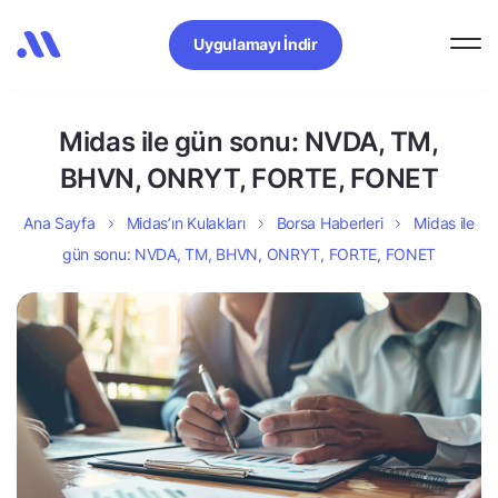
Uygulamayı İndir
Midas ile gün sonu: NVDA, TM,
BHVN, ONRYT, FORTE, FONET
Ana Sayfa
Midas’ın Kulakları
Borsa Haberleri
Midas ile
gün sonu: NVDA, TM, BHVN, ONRYT, FORTE, FONET