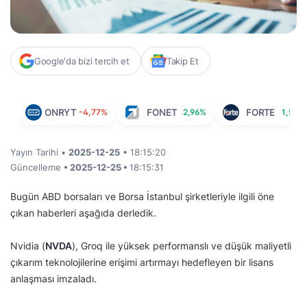
Google'da bizi tercih et
Takip Et
ONRYT
-4,77%
FONET
2,96%
FORTE
1,51%
Yayın Tarihi •
2025-12-25
• 18:15:20
Güncelleme
• 2025-12-25 •
18:15:31
Bugün ABD borsaları ve Borsa İstanbul şirketleriyle ilgili öne
çıkan haberleri aşağıda derledik.
Nvidia (
NVDA
), Groq ile yüksek performanslı ve düşük maliyetli
çıkarım teknolojilerine erişimi artırmayı hedefleyen bir lisans
anlaşması imzaladı.