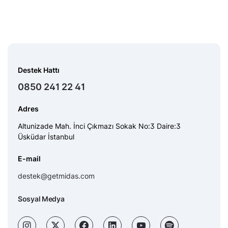
Destek Hattı
0850 241 22 41
Adres
Altunizade Mah. İnci Çıkmazı Sokak No:3 Daire:3
Üsküdar İstanbul
E-mail
destek@getmidas.com
Sosyal Medya