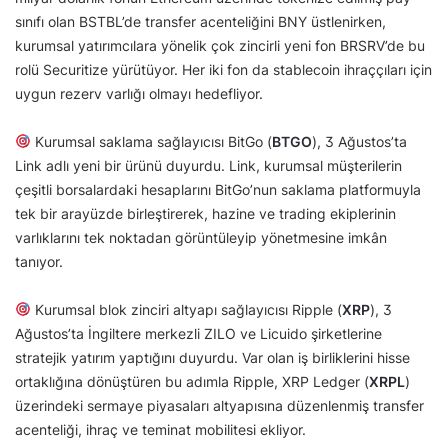
sınıfı olan BSTBL’de transfer acenteliğini BNY üstlenirken,
kurumsal yatırımcılara yönelik çok zincirli yeni fon BRSRV’de bu
rolü Securitize yürütüyor. Her iki fon da stablecoin ihraççıları için
uygun rezerv varlığı olmayı hedefliyor.
Kurumsal saklama sağlayıcısı BitGo (
BTGO
), 3 Ağustos’ta
Link adlı yeni bir ürünü duyurdu. Link, kurumsal müşterilerin
çeşitli borsalardaki hesaplarını BitGo’nun saklama platformuyla
tek bir arayüzde birleştirerek, hazine ve trading ekiplerinin
varlıklarını tek noktadan görüntüleyip yönetmesine imkân
tanıyor.
Kurumsal blok zinciri altyapı sağlayıcısı Ripple (
XRP
), 3
Ağustos’ta İngiltere merkezli ZILO ve Licuido şirketlerine
stratejik yatırım yaptığını duyurdu. Var olan iş birliklerini hisse
ortaklığına dönüştüren bu adımla Ripple, XRP Ledger (
XRPL
)
üzerindeki sermaye piyasaları altyapısına düzenlenmiş transfer
acenteliği, ihraç ve teminat mobilitesi ekliyor.