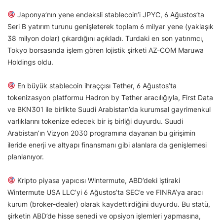
Japonya’nın yene endeksli stablecoin’i JPYC, 6 Ağustos’ta
Seri B yatırım turunu genişleterek toplam 6 milyar yene (yaklaşık
38 milyon dolar) çıkardığını açıkladı. Turdaki en son yatırımcı,
Tokyo borsasında işlem gören lojistik şirketi AZ-COM Maruwa
Holdings oldu.
En büyük stablecoin ihraççısı Tether, 6 Ağustos’ta
tokenizasyon platformu Hadron by Tether aracılığıyla, First Data
ve BKN301 ile birlikte Suudi Arabistan’da kurumsal gayrimenkul
varlıklarını tokenize edecek bir iş birliği duyurdu. Suudi
Arabistan’ın Vizyon 2030 programına dayanan bu girişimin
ileride enerji ve altyapı finansmanı gibi alanlara da genişlemesi
planlanıyor.
Kripto piyasa yapıcısı Wintermute, ABD’deki iştiraki
Wintermute USA LLC’yi 6 Ağustos’ta SEC’e ve FINRA’ya aracı
kurum (broker-dealer) olarak kaydettirdiğini duyurdu. Bu statü,
şirketin ABD’de hisse senedi ve opsiyon işlemleri yapmasına,