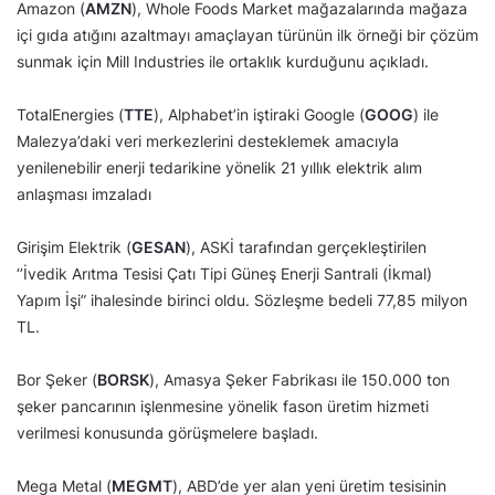
Amazon (
AMZN
), Whole Foods Market mağazalarında mağaza
içi gıda atığını azaltmayı amaçlayan türünün ilk örneği bir çözüm
sunmak için Mill Industries ile ortaklık kurduğunu açıkladı.
TotalEnergies (
TTE
), Alphabet’in iştiraki Google (
GOOG
) ile
Malezya’daki veri merkezlerini desteklemek amacıyla
yenilenebilir enerji tedarikine yönelik 21 yıllık elektrik alım
anlaşması imzaladı
Girişim Elektrik (
GESAN
), ASKİ tarafından gerçekleştirilen
‘’İvedik Arıtma Tesisi Çatı Tipi Güneş Enerji Santrali (İkmal)
Yapım İşi” ihalesinde birinci oldu. Sözleşme bedeli 77,85 milyon
TL.
Bor Şeker (
BORSK
), Amasya Şeker Fabrikası ile 150.000 ton
şeker pancarının işlenmesine yönelik fason üretim hizmeti
verilmesi konusunda görüşmelere başladı.
Mega Metal (
MEGMT
), ABD’de yer alan yeni üretim tesisinin