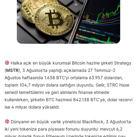
Halka açık en büyük kurumsal Bitcoin hazine şirketi Strategy
(
MSTR
), 3 Ağustos’ta yaptığı açıklamada 27 Temmuz-2
Ağustos haftasında 1.638 BTC’yi ortalama 63.957 dolardan,
toplam 104,7 milyon dolara sattığını duyurdu. Gelir, STRC hisse
senedi temettülerini ve geri alımlarını finanse etmede
kullanılırken, şirketin BTC hazinesi 842.138 BTC’ye, dolar rezervi
ise 4 milyar dolara yükseldi.
Dünyanın en büyük varlık yöneticisi BlackRock, 3 Ağustos’ta
iki yeni tokenize para piyasası fonunu duyurdu: mevcut 6,2
milyar dolarlık fonun Ethereum üzerinde tokenize edilmiş pay