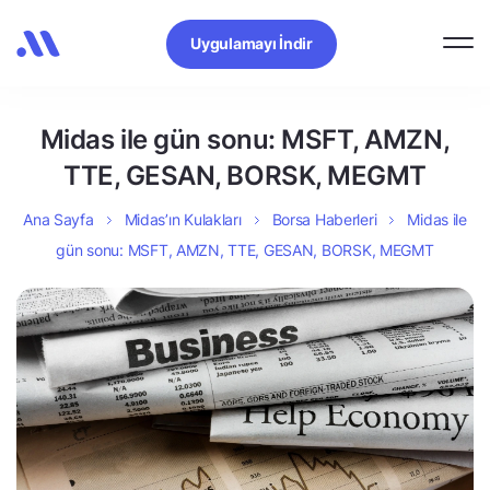
Uygulamayı İndir
Midas ile gün sonu: MSFT, AMZN,
TTE, GESAN, BORSK, MEGMT
Ana Sayfa
Midas’ın Kulakları
Borsa Haberleri
Midas ile
gün sonu: MSFT, AMZN, TTE, GESAN, BORSK, MEGMT