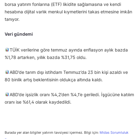
borsa yatırım fonlarına (ETF) likidite sağlamasına ve kendi
hesabına dijital varlık menkul kıymetlerini takas etmesine imkân
tanıyor.
Veri gündemi
TÜİK verilerine göre temmuz ayında enflasyon aylık bazda
%1,78 artarken, yıllık bazda %31,75 oldu.
ABD’de tarım dışı istihdam Temmuz’da 23 bin kişi azaldı ve
80 binlik artış beklentisinin oldukça altında kaldı.
ABD’de işsizlik oranı %4,2’den %4,1’e geriledi. İşgücüne katılım
oranı ise %61,4 olarak kaydedildi.
Burada yer alan bilgiler yatırım tavsiyesi içermez. Bilgi için:
Midas Sorumluluk