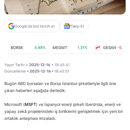
Google'da bizi tercih et
Takip Et
BORSK
5,88%
MEGMT
1,31%
GESAN
-0,91%
Yayın Tarihi •
2025-12-16
• 18:45:41
Güncelleme
• 2025-12-16 •
18:45:51
Bugün ABD borsaları ve Borsa İstanbul şirketleriyle ilgili öne
çıkan haberleri aşağıda derledik.
Microsoft (
MSFT
) ve İspanyol enerji şirketi Iberdrola, enerji ve
yapay zekâ projelerindeki iş birliklerini genişletmek için yeni bir
ortaklık anlaşması imzaladı.