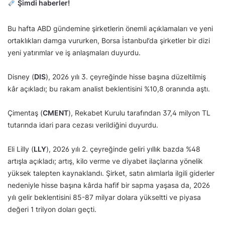
Şimdi haberler!
Bu hafta ABD gündemine şirketlerin önemli açıklamaları ve yeni
ortaklıkları damga vururken, Borsa İstanbul’da şirketler bir dizi
yeni yatırımlar ve iş anlaşmaları duyurdu.
Disney (
DIS
), 2026 yılı 3. çeyreğinde hisse başına düzeltilmiş
kâr açıkladı; bu rakam analist beklentisini %10,8 oranında aştı.
Çimentaş (
CMENT
), Rekabet Kurulu tarafından 37,4 milyon TL
tutarında idari para cezası verildiğini duyurdu.
Eli Lilly (
LLY
), 2026 yılı 2. çeyreğinde geliri yıllık bazda %48
artışla açıkladı; artış, kilo verme ve diyabet ilaçlarına yönelik
yüksek talepten kaynaklandı. Şirket, satın alımlarla ilgili giderler
nedeniyle hisse başına kârda hafif bir sapma yaşasa da, 2026
yılı gelir beklentisini 85-87 milyar dolara yükseltti ve piyasa
değeri 1 trilyon doları geçti.