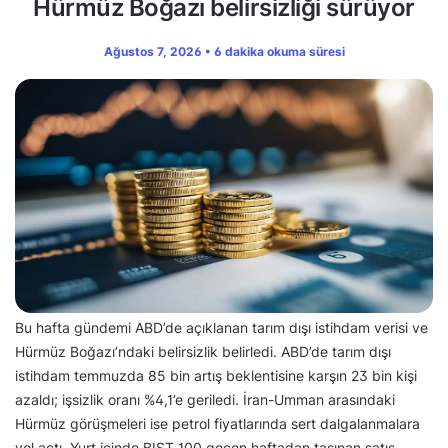
Hürmüz Boğazı belirsizliği sürüyor
Ağustos 7, 2026 • 6 dakika okuma süresi
Bu hafta gündemi ABD’de açıklanan tarım dışı istihdam verisi ve
Hürmüz Boğazı’ndaki belirsizlik belirledi. ABD’de tarım dışı
istihdam temmuzda 85 bin artış beklentisine karşın 23 bin kişi
azaldı; işsizlik oranı %4,1’e geriledi. İran-Umman arasındaki
Hürmüz görüşmeleri ise petrol fiyatlarında sert dalgalanmalara
yol açtı. Yurt içinde BIST 100 geçen haftadan taşınan satış