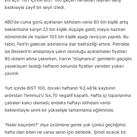
baskısıyla zayıf bir seyir izledi.
ABD’de cuma günü açıklanan istihdam verisi 80 bin kişilik artış
beklentisine karşın 23 bin kişilik düşüşle geldi; mayıs-haziran
döneminde de toplam 103 bin kişilik aşağı revizyon yapıldı. Bu
tablo, Fed’in gelecek adımlarına dair belirsizliği artırdı. Petrolde
ise Bessent’in anlaşmaya yakın olunduğu açıklamaları fiyatları
80 doların altına çekerken, İran’ın “düşmanca” gemilerin geçişini
yasaklayan taslağı haftanın sonunda fiyatları yeniden yukarı
çevirdi.
Yurt içinde BIST 100, önceki haftanın %3,48’lik kaybının
ardından Temmuz’u %4,70 negatif kapattı. Hafta içi toparlanma
çabaları kalıcı olamadı; endeks haftayı istihdam verisi
beklentisiyle sınırlı bir yükselişle tamamlama eğiliminde.
“Neler kaçırdım?” diye üzülmene gerek yok çünkü geçtiğimiz
hafta olan biten ne varsa senin için derledik. Şimdi sıcacık bir