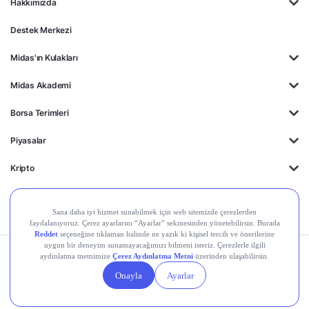
Hakkımızda
Destek Merkezi
Midas'ın Kulakları
Midas Akademi
Borsa Terimleri
Piyasalar
Kripto
Ayrıcalıklar
Kişisel Verilerin
Gizlilik
Yasal
Çerez
Korunması
Politikası
Duyurular
Ayarları
© 2026 Midas Finansal Teknolojiler A.Ş. Tüm hakları saklıdır.