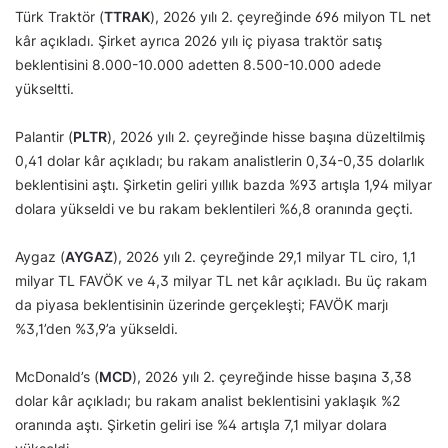
Türk Traktör (
TTRAK
), 2026 yılı 2. çeyreğinde 696 milyon TL net
kâr açıkladı. Şirket ayrıca 2026 yılı iç piyasa traktör satış
beklentisini 8.000-10.000 adetten 8.500-10.000 adede
yükseltti.
Palantir (
PLTR
), 2026 yılı 2. çeyreğinde hisse başına düzeltilmiş
0,41 dolar kâr açıkladı; bu rakam analistlerin 0,34-0,35 dolarlık
beklentisini aştı. Şirketin geliri yıllık bazda %93 artışla 1,94 milyar
dolara yükseldi ve bu rakam beklentileri %6,8 oranında geçti.
Aygaz (
AYGAZ
), 2026 yılı 2. çeyreğinde 29,1 milyar TL ciro, 1,1
milyar TL FAVÖK ve 4,3 milyar TL net kâr açıkladı. Bu üç rakam
da piyasa beklentisinin üzerinde gerçekleşti; FAVÖK marjı
%3,1’den %3,9’a yükseldi.
McDonald’s (
MCD
), 2026 yılı 2. çeyreğinde hisse başına 3,38
dolar kâr açıkladı; bu rakam analist beklentisini yaklaşık %2
oranında aştı. Şirketin geliri ise %4 artışla 7,1 milyar dolara