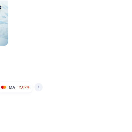
MA
-2,09%