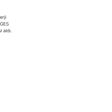
erji
r GES
 aldı.