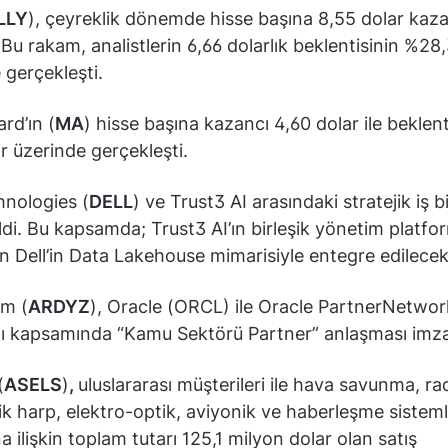
LLY
), çeyreklik dönemde hisse başına 8,55 dolar kaz
. Bu rakam, analistlerin 6,66 dolarlık beklentisinin %28
 gerçekleşti.
rd’ın (
MA
) hisse başına kazancı 4,60 dolar ile beklent
ar üzerinde gerçekleşti.
hnologies (
DELL
) ve Trust3 AI arasındaki stratejik iş bi
ildi. Bu kapsamda; Trust3 AI’ın birleşik yönetim platfo
 Dell’in Data Lakehouse mimarisiyle entegre edilecek
im (
ARDYZ
), Oracle (ORCL) ile Oracle PartnerNetwor
 kapsamında “Kamu Sektörü Partner” anlaşması imza
(
ASELS
)
,
uluslararası müşterileri ile hava savunma, ra
ik harp, elektro-optik, aviyonik ve haberleşme sisteml
a ilişkin toplam tutarı 125,1 milyon dolar olan satış