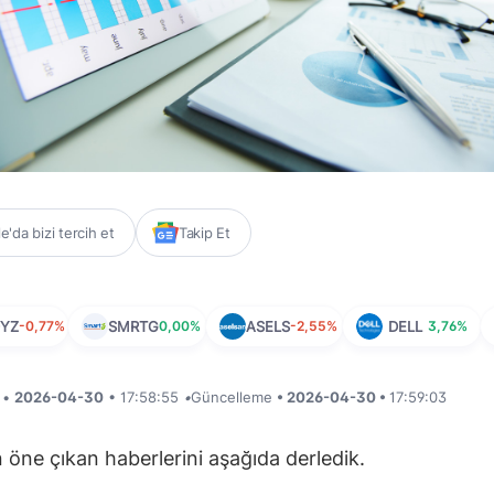
'da bizi tercih et
Takip Et
YZ
-0,77%
SMRTG
0,00%
ASELS
-2,55%
DELL
3,76%
i •
2026-04-30
• 17:58:55
•
Güncelleme
• 2026-04-30 •
17:59:03
öne çıkan haberlerini aşağıda derledik.