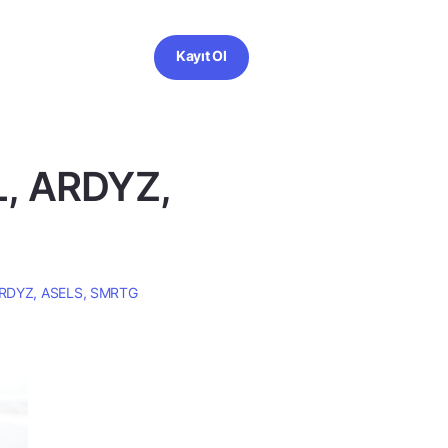
Kayıt Ol
L, ARDYZ,
 ARDYZ, ASELS, SMRTG