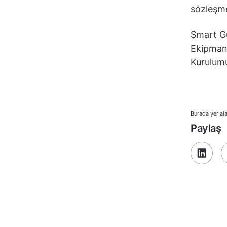
sözleşme
Smart Gü
Ekipmanl
Kurulumu
Burada yer ala
Paylaş