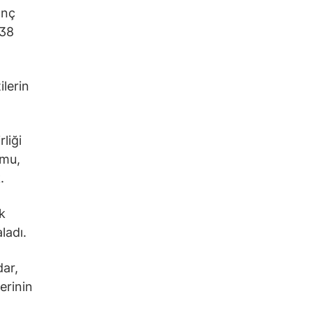
anç
,38
ilerin
rliği
rmu,
.
k
ladı.
dar,
erinin