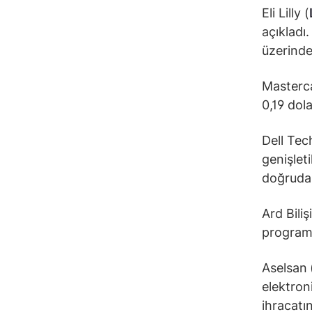
Eli Lilly (
açıkladı
üzerinde
Masterca
0,19 dol
Dell Tec
genişlet
doğrudan
Ard Biliş
programı
Aselsan
elektron
ihracatın