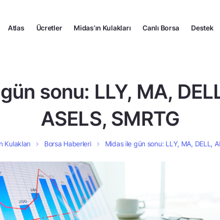
Atlas
Ücretler
Midas’ın Kulakları
Canlı Borsa
Destek
e gün sonu: LLY, MA, DEL
ASELS, SMRTG
n Kulakları
Borsa Haberleri
Midas ile gün sonu: LLY, MA, DELL,