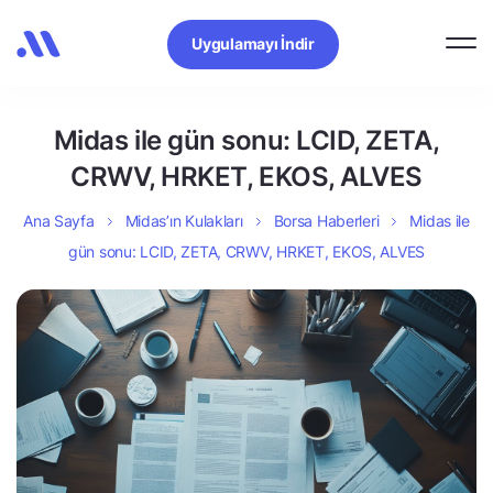
Uygulamayı İndir
Midas ile gün sonu: LCID, ZETA,
CRWV, HRKET, EKOS, ALVES
Ana Sayfa
Midas’ın Kulakları
Borsa Haberleri
Midas ile
gün sonu: LCID, ZETA, CRWV, HRKET, EKOS, ALVES