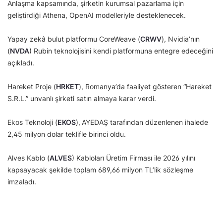
Anlaşma kapsamında, şirketin kurumsal pazarlama için
geliştirdiği Athena, OpenAI modelleriyle desteklenecek.
Yapay zekâ bulut platformu CoreWeave (
CRWV
), Nvidia’nın
(
NVDA
) Rubin teknolojisini kendi platformuna entegre edeceğini
açıkladı.
Hareket Proje (
HRKET
), Romanya’da faaliyet gösteren “Hareket
S.R.L.” unvanlı şirketi satın almaya karar verdi.
Ekos Teknoloji (
EKOS
),
AYEDAŞ tarafından düzenlenen ihalede
2,45 milyon dolar teklifle birinci oldu.
Alves Kablo (
ALVES
) Kabloları Üretim Firması ile 2026 yılını
kapsayacak şekilde toplam 689,66 milyon TL’lik sözleşme
imzaladı.