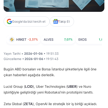
Google'da bizi tercih et
Takip Et
HRKET
-2,37%
ALVES
7,07%
EKOS
1,86%
Yayın Tarihi •
2026-01-06
• 19:51:33
Güncelleme
• 2026-01-06 •
19:51:43
Bugün ABD borsaları ve Borsa İstanbul şirketleriyle ilgili öne
çıkan haberleri aşağıda derledik.
Lucid Group (
LCID
), Uber Technologies (
UBER
) ve Nuro
işbirliğiyle geliştirdiği yeni Robotaksi’nin prototipini tanıttı.
Zeta Global (
ZETA
), OpenAI ile stratejik bir iş birliği açıkladı.