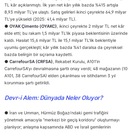
TL kâr açıklanmıştı. İlk yarı net kârı yıllık bazda %415 artışla
8,93 milyar TL’ye ulaştı. Satış gelirleri ikinci çeyrekte 64,9 milyar
TL’ye yükseldi (2025: 41,4 milyar TL).
●
OYAK Çimento (OYAKC)
, ikinci çeyrekte 2 milyar TL net kâr
elde etti; bu rakam 1,5 milyar TL’lik piyasa beklentisinin üzerinde
kaldı. Hasılat 15,6 milyar TL ile 15,1 milyar TL’lik beklentiyle
uyumlu gerçekleşti; kâr yıllık bazda %41 daralsa da çeyreksel
bazda belirgin bir sıçrama kaydetti.
●
CarrefourSA (CRFSA)
, Rekabet Kurulu, A101’in
CarrefourSA’yı devralmasına şartlı onay verdi; 48 mağazanın (10
A101, 38 CarrefourSA) elden çıkarılması ve istihdamın 3 yıl
korunması şartı getirildi.
Devr-i Alem: Dünyada Neler Oluyor?
● İran ve Umman, Hürmüz Boğazı’ndaki gemi trafiğini
yönetmek amacıyla “merkezi bir geçiş koridoru” oluşturmayı
planlıyor; anlaşma kapsamında ABD ve İsrail gemilerinin