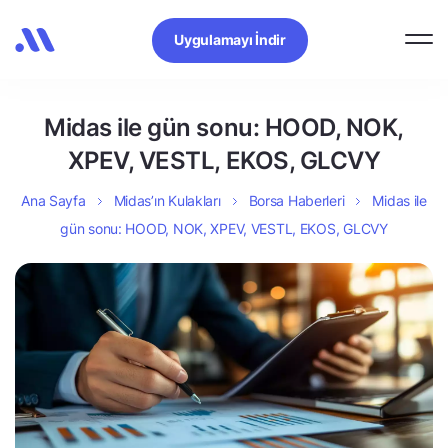
Uygulamayı İndir
Midas ile gün sonu: HOOD, NOK,
XPEV, VESTL, EKOS, GLCVY
Ana Sayfa
Midas’ın Kulakları
Borsa Haberleri
Midas ile
gün sonu: HOOD, NOK, XPEV, VESTL, EKOS, GLCVY