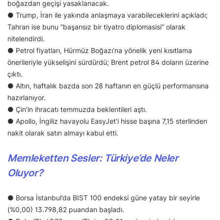
boğazdan geçişi yasaklanacak.
● Trump, İran ile yakında anlaşmaya varabileceklerini açıkladı;
Tahran ise bunu “başarısız bir tiyatro diplomasisi” olarak
nitelendirdi.
● Petrol fiyatları, Hürmüz Boğazı’na yönelik yeni kısıtlama
önerileriyle yükselişini sürdürdü; Brent petrol 84 doların üzerine
çıktı.
● Altın, haftalık bazda son 28 haftanın en güçlü performansına
hazırlanıyor.
● Çin’in ihracatı temmuzda beklentileri aştı.
● Apollo, İngiliz havayolu EasyJet’i hisse başına 7,15 sterlinden
nakit olarak satın almayı kabul etti.
Memleketten Sesler: Türkiye’de Neler
Oluyor?
● Borsa İstanbul’da BIST 100 endeksi güne yatay bir seyirle
(%0,00) 13.798,82 puandan başladı.