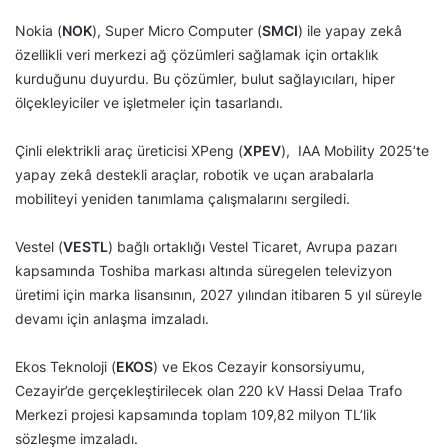
Nokia (
NOK
), Super Micro Computer (
SMCI
) ile yapay zekâ
özellikli veri merkezi ağ çözümleri sağlamak için ortaklık
kurduğunu duyurdu. Bu çözümler, bulut sağlayıcıları, hiper
ölçekleyiciler ve işletmeler için tasarlandı.
Çinli elektrikli araç üreticisi XPeng (
XPEV
), IAA Mobility 2025’te
yapay zekâ destekli araçlar, robotik ve uçan arabalarla
mobiliteyi yeniden tanımlama çalışmalarını sergiledi.
Vestel (
VESTL
) bağlı ortaklığı Vestel Ticaret, Avrupa pazarı
kapsamında Toshiba markası altında süregelen televizyon
üretimi için marka lisansının, 2027 yılından itibaren 5 yıl süreyle
devamı için anlaşma imzaladı.
Ekos Teknoloji (
EKOS
) ve Ekos Cezayir konsorsiyumu,
Cezayir’de gerçekleştirilecek olan 220 kV Hassi Delaa Trafo
Merkezi projesi kapsamında toplam 109,82 milyon TL’lik
sözleşme imzaladı.