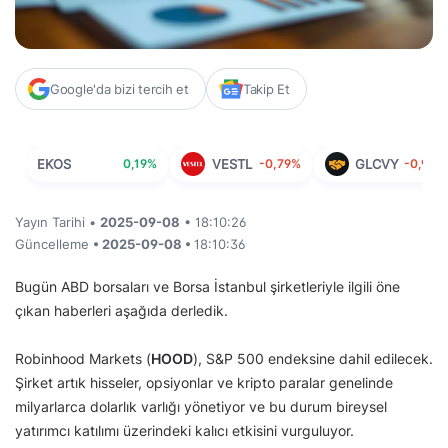
Google'da bizi tercih et
Takip Et
EKOS
0,19%
VESTL
-0,79%
GLCVY
-0,96%
Yayın Tarihi •
2025-09-08
• 18:10:26
Güncelleme
• 2025-09-08 •
18:10:36
Bugün ABD borsaları ve Borsa İstanbul şirketleriyle ilgili öne
çıkan haberleri aşağıda derledik.
Robinhood Markets (
HOOD
), S&P 500 endeksine dahil edilecek.
Şirket artık hisseler, opsiyonlar ve kripto paralar genelinde
milyarlarca dolarlık varlığı yönetiyor ve bu durum bireysel
yatırımcı katılımı üzerindeki kalıcı etkisini vurguluyor.