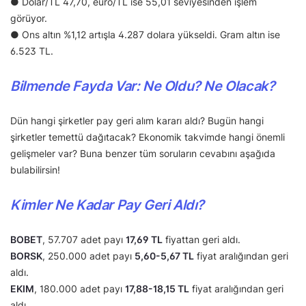
● Dolar/TL 47,70, euro/TL ise 55,01 seviyesinden işlem
görüyor.
● Ons altın %1,12 artışla 4.287 dolara yükseldi. Gram altın ise
6.523 TL.
Bilmende Fayda Var: Ne Oldu? Ne Olacak?
Dün hangi şirketler pay geri alım kararı aldı? Bugün hangi
şirketler temettü dağıtacak? Ekonomik takvimde hangi önemli
gelişmeler var? Buna benzer tüm soruların cevabını aşağıda
bulabilirsin!
Kimler Ne Kadar Pay Geri Aldı?
BOBET
, 57.707 adet payı
17,69 TL
fiyattan geri aldı.
BORSK
, 250.000 adet payı
5,60-5,67 TL
fiyat aralığından geri
aldı.
EKIM
, 180.000 adet payı
17,88-18,15 TL
fiyat aralığından geri
aldı.