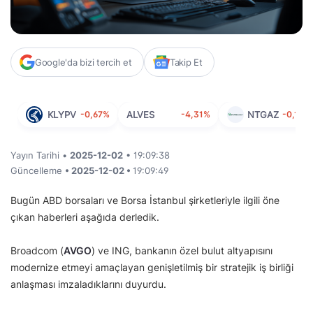
Google'da bizi tercih et
Takip Et
KLYPV
-0,67%
ALVES
-4,31%
NTGAZ
-0,18%
Yayın Tarihi •
2025-12-02
• 19:09:38
Güncelleme
• 2025-12-02 •
19:09:49
Bugün ABD borsaları ve Borsa İstanbul şirketleriyle ilgili öne
çıkan haberleri aşağıda derledik.
Broadcom (
AVGO
) ve ING, bankanın özel bulut altyapısını
modernize etmeyi amaçlayan genişletilmiş bir stratejik iş birliği
anlaşması imzaladıklarını duyurdu.