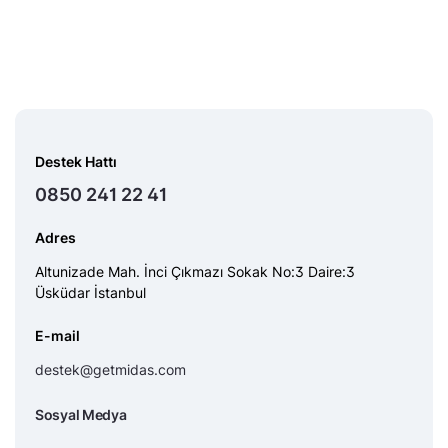
Destek Hattı
0850 241 22 41
Adres
Altunizade Mah. İnci Çıkmazı Sokak No:3 Daire:3
Üsküdar İstanbul
E-mail
destek@getmidas.com
Sosyal Medya