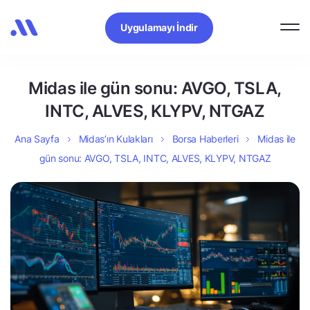
Uygulamayı İndir
Midas ile gün sonu: AVGO, TSLA,
INTC, ALVES, KLYPV, NTGAZ
Ana Sayfa
Midas’ın Kulakları
Borsa Haberleri
Midas ile
gün sonu: AVGO, TSLA, INTC, ALVES, KLYPV, NTGAZ