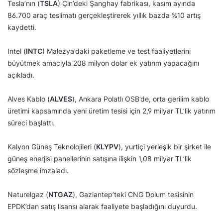
Tesla’nın (
TSLA
) Çin’deki Şanghay fabrikası, kasım ayında
86.700 araç teslimatı gerçekleştirerek yıllık bazda %10 artış
kaydetti.
Intel (
INTC
) Malezya’daki paketleme ve test faaliyetlerini
büyütmek amacıyla 208 milyon dolar ek yatırım yapacağını
açıkladı.
Alves Kablo (
ALVES
), Ankara Polatlı OSB’de, orta gerilim kablo
üretimi kapsamında yeni üretim tesisi için 2,9 milyar TL’lik yatırım
süreci başlattı.
Kalyon Güneş Teknolojileri (
KLYPV
), yurtiçi yerleşik bir şirket ile
güneş enerjisi panellerinin satışına ilişkin 1,08 milyar TL’lik
sözleşme imzaladı.
Naturelgaz (
NTGAZ
), Gaziantep’teki CNG Dolum tesisinin
EPDK’dan satış lisansı alarak faaliyete başladığını duyurdu.