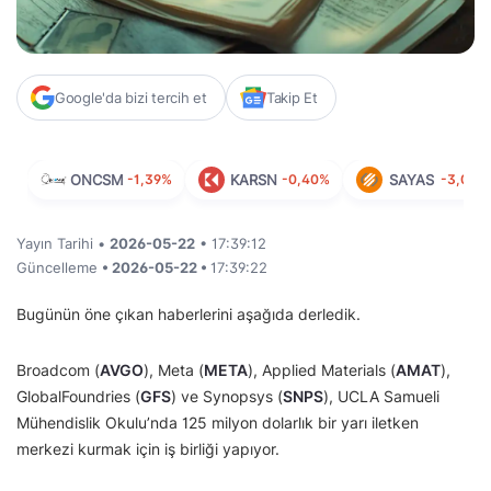
Google'da bizi tercih et
Takip Et
ONCSM
-1,39%
KARSN
-0,40%
SAYAS
-3,06%
Yayın Tarihi •
2026-05-22
• 17:39:12
Güncelleme
• 2026-05-22 •
17:39:22
Bugünün öne çıkan haberlerini aşağıda derledik.
Broadcom (
AVGO
), Meta (
META
), Applied Materials (
AMAT
),
GlobalFoundries (
GFS
) ve Synopsys (
SNPS
), UCLA Samueli
Mühendislik Okulu’nda 125 milyon dolarlık bir yarı iletken
merkezi kurmak için iş birliği yapıyor.