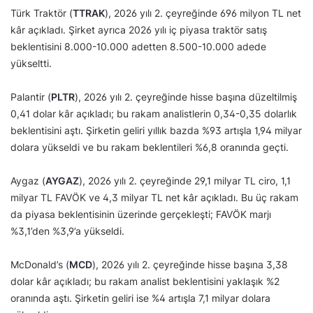
Türk Traktör (
TTRAK
), 2026 yılı 2. çeyreğinde 696 milyon TL net
kâr açıkladı. Şirket ayrıca 2026 yılı iç piyasa traktör satış
beklentisini 8.000-10.000 adetten 8.500-10.000 adede
yükseltti.
Palantir (
PLTR
), 2026 yılı 2. çeyreğinde hisse başına düzeltilmiş
0,41 dolar kâr açıkladı; bu rakam analistlerin 0,34-0,35 dolarlık
beklentisini aştı. Şirketin geliri yıllık bazda %93 artışla 1,94 milyar
dolara yükseldi ve bu rakam beklentileri %6,8 oranında geçti.
Aygaz (
AYGAZ
), 2026 yılı 2. çeyreğinde 29,1 milyar TL ciro, 1,1
milyar TL FAVÖK ve 4,3 milyar TL net kâr açıkladı. Bu üç rakam
da piyasa beklentisinin üzerinde gerçekleşti; FAVÖK marjı
%3,1’den %3,9’a yükseldi.
McDonald’s (
MCD
), 2026 yılı 2. çeyreğinde hisse başına 3,38
dolar kâr açıkladı; bu rakam analist beklentisini yaklaşık %2
oranında aştı. Şirketin geliri ise %4 artışla 7,1 milyar dolara