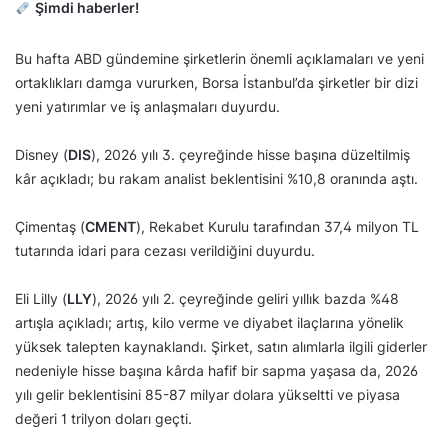
Şimdi haberler!
Bu hafta ABD gündemine şirketlerin önemli açıklamaları ve yeni
ortaklıkları damga vururken, Borsa İstanbul’da şirketler bir dizi
yeni yatırımlar ve iş anlaşmaları duyurdu.
Disney (
DIS
), 2026 yılı 3. çeyreğinde hisse başına düzeltilmiş
kâr açıkladı; bu rakam analist beklentisini %10,8 oranında aştı.
Çimentaş (
CMENT
), Rekabet Kurulu tarafından 37,4 milyon TL
tutarında idari para cezası verildiğini duyurdu.
Eli Lilly (
LLY
), 2026 yılı 2. çeyreğinde geliri yıllık bazda %48
artışla açıkladı; artış, kilo verme ve diyabet ilaçlarına yönelik
yüksek talepten kaynaklandı. Şirket, satın alımlarla ilgili giderler
nedeniyle hisse başına kârda hafif bir sapma yaşasa da, 2026
yılı gelir beklentisini 85-87 milyar dolara yükseltti ve piyasa
değeri 1 trilyon doları geçti.