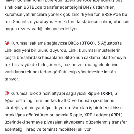
sınıfı olan BSTBL’de transfer acenteliğini BNY üstlenirken,
kurumsal yatırımcılara yönelik çok zincirli yeni fon BRSRV’de bu
rolü Securitize yürütüyor. Her iki fon da stablecoin ihraççıları için
uygun rezerv varlığı olmayı hedefliyor.
Kurumsal saklama sağlayıcısı BitGo (
BTGO
), 3 Ağustos’ta
Link adlı yeni bir ürünü duyurdu. Link, kurumsal müşterilerin
çeşitli borsalardaki hesaplarını BitGo’nun saklama platformuyla
tek bir arayüzde birleştirerek, hazine ve trading ekiplerinin
varlıklarını tek noktadan görüntüleyip yönetmesine imkân
tanıyor.
Kurumsal blok zinciri altyapı sağlayıcısı Ripple (
XRP
), 3
Ağustos’ta İngiltere merkezli ZILO ve Licuido şirketlerine
stratejik yatırım yaptığını duyurdu. Var olan iş birliklerini hisse
ortaklığına dönüştüren bu adımla Ripple, XRP Ledger (
XRPL
)
üzerindeki sermaye piyasaları altyapısına düzenlenmiş transfer
acenteliği, ihraç ve teminat mobilitesi ekliyor.