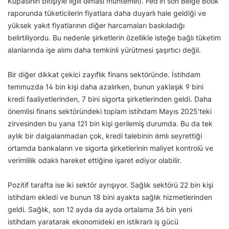
Kupasının bitişiyle ilgili olması muhtemel). Fed’in son Beige Book
raporunda tüketicilerin fiyatlara daha duyarlı hale geldiği ve
yüksek yakıt fiyatlarının diğer harcamaları baskıladığı
belirtiliyordu. Bu nedenle şirketlerin özellikle isteğe bağlı tüketim
alanlarında işe alımı daha temkinli yürütmesi şaşırtıcı değil.
Bir diğer dikkat çekici zayıflık finans sektöründe. İstihdam
temmuzda 14 bin kişi daha azalırken, bunun yaklaşık 9 bini
kredi faaliyetlerinden, 7 bini sigorta şirketlerinden geldi. Daha
önemlisi finans sektöründeki toplam istihdam Mayıs 2025’teki
zirvesinden bu yana 121 bin kişi gerilemiş durumda. Bu da tek
aylık bir dalgalanmadan çok, kredi talebinin ılımlı seyrettiği
ortamda bankaların ve sigorta şirketlerinin maliyet kontrolü ve
verimlilik odaklı hareket ettiğine işaret ediyor olabilir.
Pozitif tarafta ise iki sektör ayrışıyor. Sağlık sektörü 22 bin kişi
istihdam ekledi ve bunun 18 bini ayakta sağlık hizmetlerinden
geldi. Sağlık, son 12 ayda da ayda ortalama 36 bin yeni
istihdam yaratarak ekonomideki en istikrarlı iş gücü