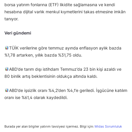
borsa yatırım fonlarına (ETF) likidite sağlamasına ve kendi
hesabına dijital varlık menkul kıymetlerini takas etmesine imkân
tanıyor.
Veri gündemi
TÜİK verilerine göre temmuz ayında enflasyon aylık bazda
%1,78 artarken, yıllık bazda %31,75 oldu.
ABD’de tarım dışı istihdam Temmuz’da 23 bin kişi azaldı ve
80 binlik artış beklentisinin oldukça altında kaldı.
ABD’de işsizlik oranı %4,2’den %4,1’e geriledi. İşgücüne katılım
oranı ise %61,4 olarak kaydedildi.
Burada yer alan bilgiler yatırım tavsiyesi içermez. Bilgi için:
Midas Sorumluluk