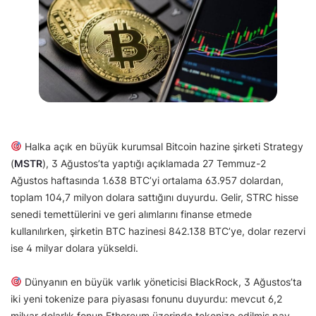
Halka açık en büyük kurumsal Bitcoin hazine şirketi Strategy
(
MSTR
), 3 Ağustos’ta yaptığı açıklamada 27 Temmuz-2
Ağustos haftasında 1.638 BTC’yi ortalama 63.957 dolardan,
toplam 104,7 milyon dolara sattığını duyurdu. Gelir, STRC hisse
senedi temettülerini ve geri alımlarını finanse etmede
kullanılırken, şirketin BTC hazinesi 842.138 BTC’ye, dolar rezervi
ise 4 milyar dolara yükseldi.
Dünyanın en büyük varlık yöneticisi BlackRock, 3 Ağustos’ta
iki yeni tokenize para piyasası fonunu duyurdu: mevcut 6,2
milyar dolarlık fonun Ethereum üzerinde tokenize edilmiş pay