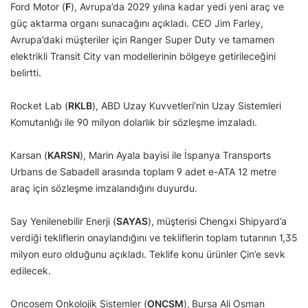
Ford Motor (
F
), Avrupa’da 2029 yılına kadar yedi yeni araç ve
güç aktarma organı sunacağını açıkladı. CEO Jim Farley,
Avrupa’daki müşteriler için Ranger Super Duty ve tamamen
elektrikli Transit City van modellerinin bölgeye getirileceğini
belirtti.
Rocket Lab (
RKLB
), ABD Uzay Kuvvetleri’nin Uzay Sistemleri
Komutanlığı ile 90 milyon dolarlık bir sözleşme imzaladı.
Karsan (
KARSN
), Marin Ayala bayisi ile İspanya Transports
Urbans de Sabadell arasında toplam 9 adet e-ATA 12 metre
araç için sözleşme imzalandığını duyurdu.
Say Yenilenebilir Enerji (
SAYAS
), müşterisi Chengxi Shipyard’a
verdiği tekliflerin onaylandığını ve tekliflerin toplam tutarının 1,35
milyon euro olduğunu açıkladı. Teklife konu ürünler Çin’e sevk
edilecek.
Oncosem Onkolojik Sistemler (
ONCSM
),
Bursa Ali Osman