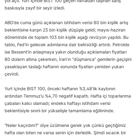
yol açtı. Yurt içinde BIST 100 geçen haftadan taşınan satış
baskısıyla zayıf bir seyir izledi.
ABD’de cuma günü açıklanan istihdam verisi 80 bin kişilik artış
beklentisine karşın 23 bin kişilik düşüşle geldi; mayıs-haziran
döneminde de toplam 103 bin kişilik aşağı revizyon yapıldı. Bu
tablo, Fed’in gelecek adımlarına dair belirsizliği artırdı. Petrolde
ise Bessent’in anlaşmaya yakın olunduğu açıklamaları fiyatları
80 doların altına çekerken, İran’ın “düşmanca” gemilerin geçişini
yasaklayan taslağı haftanın sonunda fiyatları yeniden yukarı
çevirdi.
Yurt içinde BIST 100, önceki haftanın %3,48’lik kaybının
ardından Temmuz’u %4,70 negatif kapattı. Hafta içi toparlanma
çabaları kalıcı olamadı; endeks haftayı istihdam verisi
beklentisiyle sınırlı bir yükselişle tamamlama eğiliminde.
“Neler kaçırdım?” diye üzülmene gerek yok çünkü geçtiğimiz
hafta olan biten ne varsa senin için derledik. Şimdi sıcacık bir