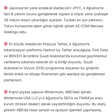
Japonya’nın yene endeksli stablecoin’i JPYC, 6 Ağustos’ta
Seri B yatırım turunu genişleterek toplam 6 milyar yene (yaklaşık
38 milyon dolar) çıkardığını açıkladı. Turdaki en son yatırımcı,
Tokyo borsasında işlem gören lojistik şirketi AZ-COM Maruwa
Holdings oldu.
En büyük stablecoin ihraççısı Tether, 6 Ağustos’ta
tokenizasyon platformu Hadron by Tether aracılığıyla, First Data
ve BKN301 ile birlikte Suudi Arabistan’da kurumsal gayrimenkul
varlıklarını tokenize edecek bir iş birliği duyurdu. Suudi
Arabistan’ın Vizyon 2030 programına dayanan bu girişimin
ileride enerji ve altyapı finansmanı gibi alanlara da genişlemesi
planlanıyor.
Kripto piyasa yapıcısı Wintermute, ABD’deki iştiraki
Wintermute USA LLC’yi 6 Ağustos’ta SEC’e ve FINRA’ya aracı
kurum (broker-dealer) olarak kaydettirdiğini duyurdu. Bu statü,
şirketin ABD’de hisse senedi ve opsiyon işlemleri yapmasına,