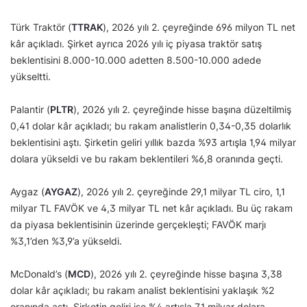
Türk Traktör (
TTRAK
), 2026 yılı 2. çeyreğinde 696 milyon TL net
kâr açıkladı. Şirket ayrıca 2026 yılı iç piyasa traktör satış
beklentisini 8.000-10.000 adetten 8.500-10.000 adede
yükseltti.
Palantir (
PLTR
), 2026 yılı 2. çeyreğinde hisse başına düzeltilmiş
0,41 dolar kâr açıkladı; bu rakam analistlerin 0,34-0,35 dolarlık
beklentisini aştı. Şirketin geliri yıllık bazda %93 artışla 1,94 milyar
dolara yükseldi ve bu rakam beklentileri %6,8 oranında geçti.
Aygaz (
AYGAZ
), 2026 yılı 2. çeyreğinde 29,1 milyar TL ciro, 1,1
milyar TL FAVÖK ve 4,3 milyar TL net kâr açıkladı. Bu üç rakam
da piyasa beklentisinin üzerinde gerçekleşti; FAVÖK marjı
%3,1’den %3,9’a yükseldi.
McDonald’s (
MCD
), 2026 yılı 2. çeyreğinde hisse başına 3,38
dolar kâr açıkladı; bu rakam analist beklentisini yaklaşık %2
oranında aştı. Şirketin geliri ise %4 artışla 7,1 milyar dolara