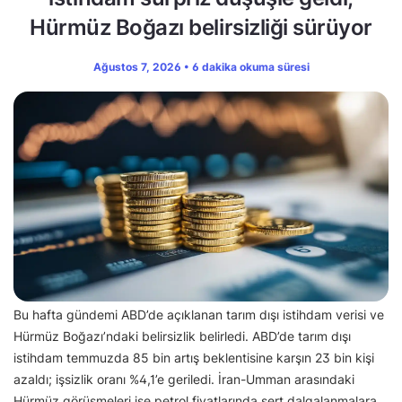
Hürmüz Boğazı belirsizliği sürüyor
Ağustos 7, 2026 • 6 dakika okuma süresi
Bu hafta gündemi ABD’de açıklanan tarım dışı istihdam verisi ve
Hürmüz Boğazı’ndaki belirsizlik belirledi. ABD’de tarım dışı
istihdam temmuzda 85 bin artış beklentisine karşın 23 bin kişi
azaldı; işsizlik oranı %4,1’e geriledi. İran-Umman arasındaki
Hürmüz görüşmeleri ise petrol fiyatlarında sert dalgalanmalara