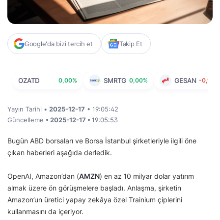
Google'da bizi tercih et
Takip Et
OZATD
0,00%
SMRTG
0,00%
GESAN
-0,91%
Yayın Tarihi •
2025-12-17
• 19:05:42
Güncelleme
• 2025-12-17 •
19:05:53
Bugün ABD borsaları ve Borsa İstanbul şirketleriyle ilgili öne
çıkan haberleri aşağıda derledik.
OpenAI, Amazon’dan (
AMZN
) en az 10 milyar dolar yatırım
almak üzere ön görüşmelere başladı. Anlaşma, şirketin
Amazon’un üretici yapay zekâya özel Trainium çiplerini
kullanmasını da içeriyor.