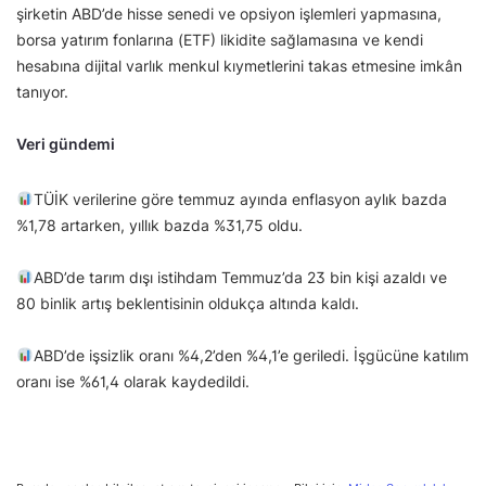
şirketin ABD’de hisse senedi ve opsiyon işlemleri yapmasına,
borsa yatırım fonlarına (ETF) likidite sağlamasına ve kendi
hesabına dijital varlık menkul kıymetlerini takas etmesine imkân
tanıyor.
Veri gündemi
TÜİK verilerine göre temmuz ayında enflasyon aylık bazda
%1,78 artarken, yıllık bazda %31,75 oldu.
ABD’de tarım dışı istihdam Temmuz’da 23 bin kişi azaldı ve
80 binlik artış beklentisinin oldukça altında kaldı.
ABD’de işsizlik oranı %4,2’den %4,1’e geriledi. İşgücüne katılım
oranı ise %61,4 olarak kaydedildi.