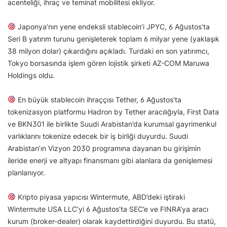
acenteliği, ihraç ve teminat mobilitesi ekliyor.
Japonya’nın yene endeksli stablecoin’i JPYC, 6 Ağustos’ta
Seri B yatırım turunu genişleterek toplam 6 milyar yene (yaklaşık
38 milyon dolar) çıkardığını açıkladı. Turdaki en son yatırımcı,
Tokyo borsasında işlem gören lojistik şirketi AZ-COM Maruwa
Holdings oldu.
En büyük stablecoin ihraççısı Tether, 6 Ağustos’ta
tokenizasyon platformu Hadron by Tether aracılığıyla, First Data
ve BKN301 ile birlikte Suudi Arabistan’da kurumsal gayrimenkul
varlıklarını tokenize edecek bir iş birliği duyurdu. Suudi
Arabistan’ın Vizyon 2030 programına dayanan bu girişimin
ileride enerji ve altyapı finansmanı gibi alanlara da genişlemesi
planlanıyor.
Kripto piyasa yapıcısı Wintermute, ABD’deki iştiraki
Wintermute USA LLC’yi 6 Ağustos’ta SEC’e ve FINRA’ya aracı
kurum (broker-dealer) olarak kaydettirdiğini duyurdu. Bu statü,