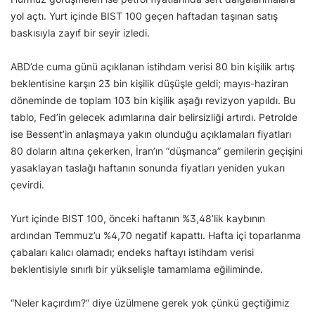
yol açtı. Yurt içinde BIST 100 geçen haftadan taşınan satış
baskısıyla zayıf bir seyir izledi.
ABD’de cuma günü açıklanan istihdam verisi 80 bin kişilik artış
beklentisine karşın 23 bin kişilik düşüşle geldi; mayıs-haziran
döneminde de toplam 103 bin kişilik aşağı revizyon yapıldı. Bu
tablo, Fed’in gelecek adımlarına dair belirsizliği artırdı. Petrolde
ise Bessent’in anlaşmaya yakın olunduğu açıklamaları fiyatları
80 doların altına çekerken, İran’ın “düşmanca” gemilerin geçişini
yasaklayan taslağı haftanın sonunda fiyatları yeniden yukarı
çevirdi.
Yurt içinde BIST 100, önceki haftanın %3,48’lik kaybının
ardından Temmuz’u %4,70 negatif kapattı. Hafta içi toparlanma
çabaları kalıcı olamadı; endeks haftayı istihdam verisi
beklentisiyle sınırlı bir yükselişle tamamlama eğiliminde.
“Neler kaçırdım?” diye üzülmene gerek yok çünkü geçtiğimiz