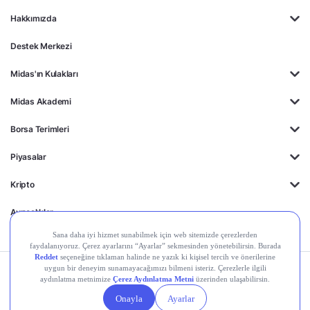
Hakkımızda
Destek Merkezi
Midas'ın Kulakları
Midas Akademi
Borsa Terimleri
Piyasalar
Kripto
Ayrıcalıklar
Kişisel Verilerin
Gizlilik
Yasal
Çerez
Korunması
Politikası
Duyurular
Ayarları