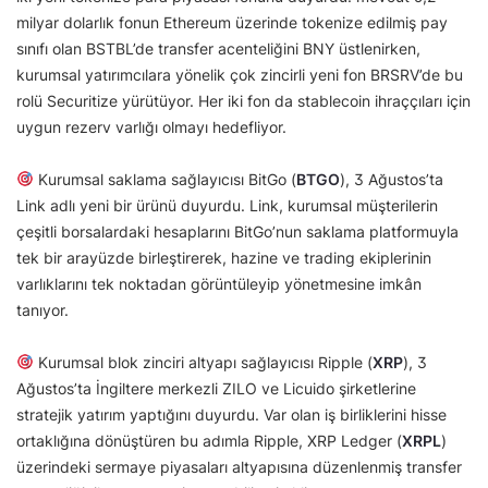
milyar dolarlık fonun Ethereum üzerinde tokenize edilmiş pay
sınıfı olan BSTBL’de transfer acenteliğini BNY üstlenirken,
kurumsal yatırımcılara yönelik çok zincirli yeni fon BRSRV’de bu
rolü Securitize yürütüyor. Her iki fon da stablecoin ihraççıları için
uygun rezerv varlığı olmayı hedefliyor.
Kurumsal saklama sağlayıcısı BitGo (
BTGO
), 3 Ağustos’ta
Link adlı yeni bir ürünü duyurdu. Link, kurumsal müşterilerin
çeşitli borsalardaki hesaplarını BitGo’nun saklama platformuyla
tek bir arayüzde birleştirerek, hazine ve trading ekiplerinin
varlıklarını tek noktadan görüntüleyip yönetmesine imkân
tanıyor.
Kurumsal blok zinciri altyapı sağlayıcısı Ripple (
XRP
), 3
Ağustos’ta İngiltere merkezli ZILO ve Licuido şirketlerine
stratejik yatırım yaptığını duyurdu. Var olan iş birliklerini hisse
ortaklığına dönüştüren bu adımla Ripple, XRP Ledger (
XRPL
)
üzerindeki sermaye piyasaları altyapısına düzenlenmiş transfer