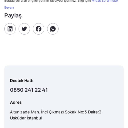
Burada yer alan bilgiler yatırım tavsiyesi içermez. Bilgi için:
Midas Sorumluluk
Beyanı
Paylaş
Destek Hattı
0850 241 22 41
Adres
Altunizade Mah. İnci Çıkmazı Sokak No:3 Daire:3
Üsküdar İstanbul