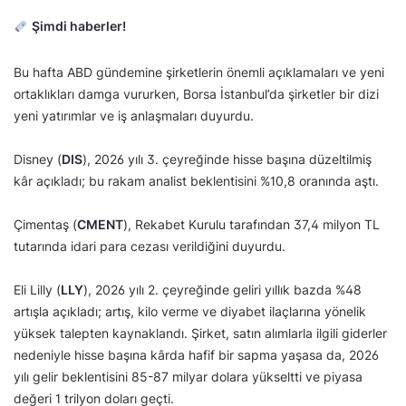
Şimdi haberler!
Bu hafta ABD gündemine şirketlerin önemli açıklamaları ve yeni
ortaklıkları damga vururken, Borsa İstanbul’da şirketler bir dizi
yeni yatırımlar ve iş anlaşmaları duyurdu.
Disney (
DIS
), 2026 yılı 3. çeyreğinde hisse başına düzeltilmiş
kâr açıkladı; bu rakam analist beklentisini %10,8 oranında aştı.
Çimentaş (
CMENT
), Rekabet Kurulu tarafından 37,4 milyon TL
tutarında idari para cezası verildiğini duyurdu.
Eli Lilly (
LLY
), 2026 yılı 2. çeyreğinde geliri yıllık bazda %48
artışla açıkladı; artış, kilo verme ve diyabet ilaçlarına yönelik
yüksek talepten kaynaklandı. Şirket, satın alımlarla ilgili giderler
nedeniyle hisse başına kârda hafif bir sapma yaşasa da, 2026
yılı gelir beklentisini 85-87 milyar dolara yükseltti ve piyasa
değeri 1 trilyon doları geçti.