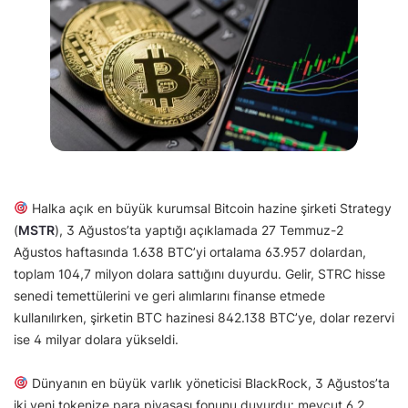
Halka açık en büyük kurumsal Bitcoin hazine şirketi Strategy
(
MSTR
), 3 Ağustos’ta yaptığı açıklamada 27 Temmuz-2
Ağustos haftasında 1.638 BTC’yi ortalama 63.957 dolardan,
toplam 104,7 milyon dolara sattığını duyurdu. Gelir, STRC hisse
senedi temettülerini ve geri alımlarını finanse etmede
kullanılırken, şirketin BTC hazinesi 842.138 BTC’ye, dolar rezervi
ise 4 milyar dolara yükseldi.
Dünyanın en büyük varlık yöneticisi BlackRock, 3 Ağustos’ta
iki yeni tokenize para piyasası fonunu duyurdu: mevcut 6,2