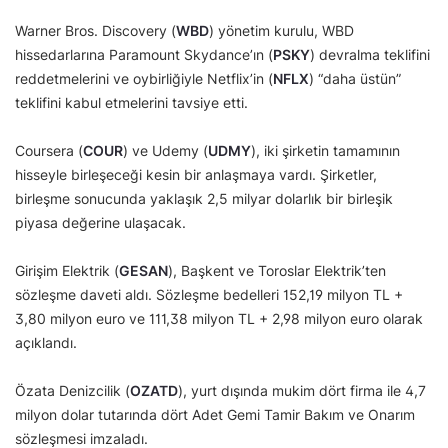
Warner Bros. Discovery (
WBD
) yönetim kurulu, WBD
hissedarlarına Paramount Skydance’ın (
PSKY
) devralma teklifini
reddetmelerini ve oybirliğiyle Netflix’in (
NFLX
) “daha üstün”
teklifini kabul etmelerini tavsiye etti.
Coursera (
COUR
) ve Udemy (
UDMY
), iki şirketin tamamının
hisseyle birleşeceği kesin bir anlaşmaya vardı. Şirketler,
birleşme sonucunda yaklaşık 2,5 milyar dolarlık bir birleşik
piyasa değerine ulaşacak.
Girişim Elektrik (
GESAN
), Başkent ve Toroslar Elektrik’ten
sözleşme daveti aldı. Sözleşme bedelleri 152,19 milyon TL +
3,80 milyon euro ve 111,38 milyon TL + 2,98 milyon euro olarak
açıklandı.
Özata Denizcilik (
OZATD
), yurt dışında mukim dört firma ile 4,7
milyon dolar tutarında dört Adet Gemi Tamir Bakım ve Onarım
sözleşmesi imzaladı.