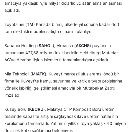
amacıyla yaklaşık 4,18 milyar dolarlık üç satın alma anlaşması
açıkladı.
Toyota’nın (
TM
) Kanada birimi, ülkede yıl sonuna kadar dört
tam elektrikli modelin satışta olmasını planlıyor.
Sabancı Holding (
SAHOL
), Akçansa (
AKCNS
) paylarının
tamamının 427,88 milyon dolar bedelle Heidelberg Materials
AG’ye devrine ilişkin işlemlerin tamamlandığını açıkladı.
Mia Teknoloji (
MIATK
), Kuveyt merkezli uluslararası öncü bir
firma ile Kuveyt’te kamu, savunma ve kritik altyapı projelerine
yönelik işbirliği geliştirilmesi amacıyla bir Mutabakat Zaptı
imzaladı.
Kuzey Boru (
KBORU
), Malatya CTP Kompozit Boru üretim
tesisinde kapasite artışını sağlayacak ilave üretim hatlarının
kurulumunu tamamladı. Yatırımın yıllık ciroya yaklaşık 40 milyon
dolar ek katkı sağlaması bekleniyor.