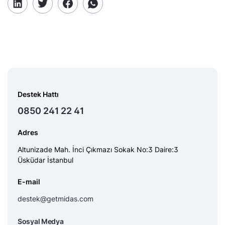
Destek Hattı
0850 241 22 41
Adres
Altunizade Mah. İnci Çıkmazı Sokak No:3 Daire:3
Üsküdar İstanbul
E-mail
destek@getmidas.com
Sosyal Medya